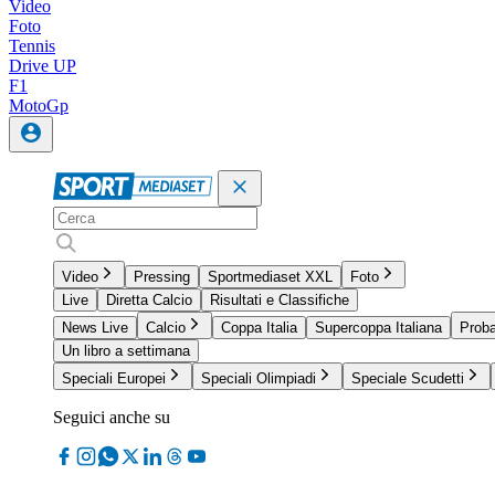
Video
Foto
Tennis
Drive UP
F1
MotoGp
Video
Pressing
Sportmediaset XXL
Foto
Live
Diretta Calcio
Risultati e Classifiche
News Live
Calcio
Coppa Italia
Supercoppa Italiana
Proba
Un libro a settimana
Speciali Europei
Speciali Olimpiadi
Speciale Scudetti
Seguici anche su