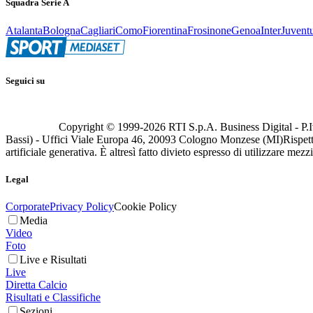
Squadra Serie A
Atalanta
Bologna
Cagliari
Como
Fiorentina
Frosinone
Genoa
Inter
Juvent
Seguici su
Copyright © 1999-
2026
RTI S.p.A. Business Digital - P.I
Bassi) - Uffici Viale Europa 46, 20093 Cologno Monzese (MI)
Rispett
artificiale generativa. È altresì fatto divieto espresso di utilizzare mez
Legal
Corporate
Privacy Policy
Cookie Policy
Media
Video
Foto
Live e Risultati
Live
Diretta Calcio
Risultati e Classifiche
Sezioni