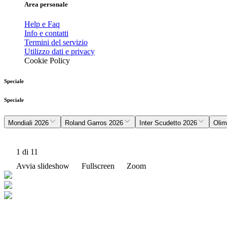
Area personale
Help e Faq
Info e contatti
Termini del servizio
Utilizzo dati e privacy
Cookie Policy
Speciale
Speciale
Mondiali 2026
Roland Garros 2026
Inter Scudetto 2026
Olim
1
di 11
Avvia slideshow
Fullscreen
Zoom