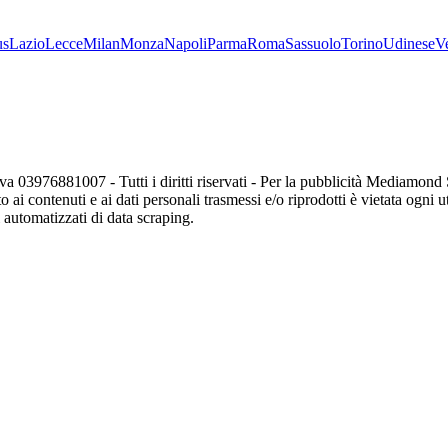
us
Lazio
Lecce
Milan
Monza
Napoli
Parma
Roma
Sassuolo
Torino
Udinese
V
va 03976881007 - Tutti i diritti riservati - Per la pubblicità Mediamon
o ai contenuti e ai dati personali trasmessi e/o riprodotti è vietata ogni 
zi automatizzati di data scraping.