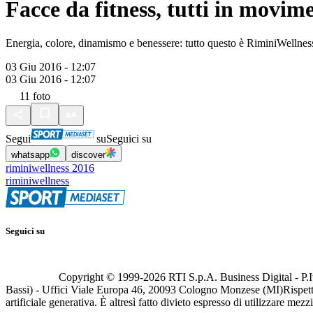
Facce da fitness, tutti in movi
Energia, colore, dinamismo e benessere: tutto questo è RiminiWellness. E
03 Giu 2016 - 12:07
03 Giu 2016 - 12:07
11
foto
Segui
su
Seguici su
whatsapp
discover
riminiwellness 2016
riminiwellness
Seguici su
Copyright © 1999-
2026
RTI S.p.A. Business Digital - P.I
Bassi) - Uffici Viale Europa 46, 20093 Cologno Monzese (MI)
Rispett
artificiale generativa. È altresì fatto divieto espresso di utilizzare mez