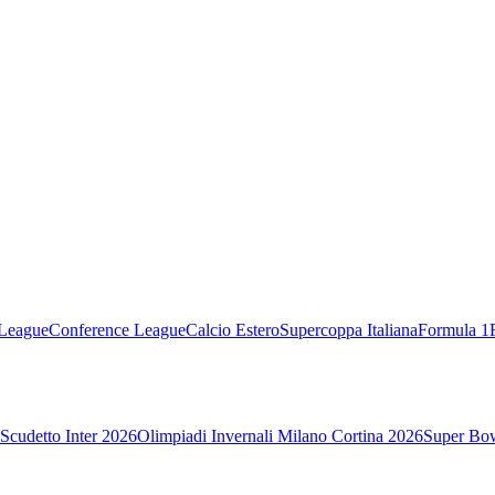
League
Conference League
Calcio Estero
Supercoppa Italiana
Formula 1
Scudetto Inter 2026
Olimpiadi Invernali Milano Cortina 2026
Super Bo