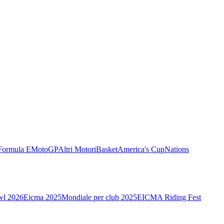
Formula E
MotoGP
Altri Motori
Basket
America's Cup
Nations
wl 2026
Eicma 2025
Mondiale per club 2025
EICMA Riding Fest