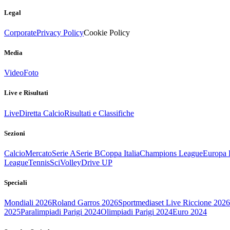
Legal
Corporate
Privacy Policy
Cookie Policy
Media
Video
Foto
Live e Risultati
Live
Diretta Calcio
Risultati e Classifiche
Sezioni
Calcio
Mercato
Serie A
Serie B
Coppa Italia
Champions League
Europa 
League
Tennis
Sci
Volley
Drive UP
Speciali
Mondiali 2026
Roland Garros 2026
Sportmediaset Live Riccione 2026
2025
Paralimpiadi Parigi 2024
Olimpiadi Parigi 2024
Euro 2024