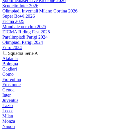
Sportmediaset Live Riccione 2026
Scudetto Inter 2026
Olimpiadi Invernali Milano Cortina 2026
Super Bowl 2026
Eicma 2025
Mondiale per club 2025
EICMA Riding Fest 2025
Paralimpiadi Parigi 2024
Olimpiadi Parigi 2024
Euro 2024
Squadra Serie A
Atalanta
Bologna
Cagliari
Como
Fiorentina
Frosinone
Genoa
Inter
Juventus
Lazio
Lecce
Milan
Monza
Napoli