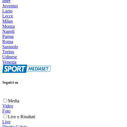
Inter
Juventus
Lazio
Lecce
Milan
Monza
Napoli
Parma
Roma
Sassuolo
Torino
Udinese
Venezia
Seguici su
Media
Video
Foto
Live e Risultati
Live
Diretta Calcio