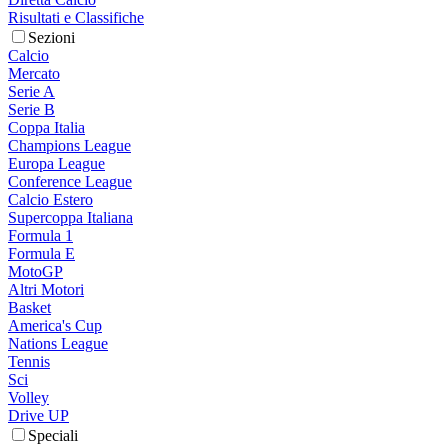
Risultati e Classifiche
Sezioni
Calcio
Mercato
Serie A
Serie B
Coppa Italia
Champions League
Europa League
Conference League
Calcio Estero
Supercoppa Italiana
Formula 1
Formula E
MotoGP
Altri Motori
Basket
America's Cup
Nations League
Tennis
Sci
Volley
Drive UP
Speciali