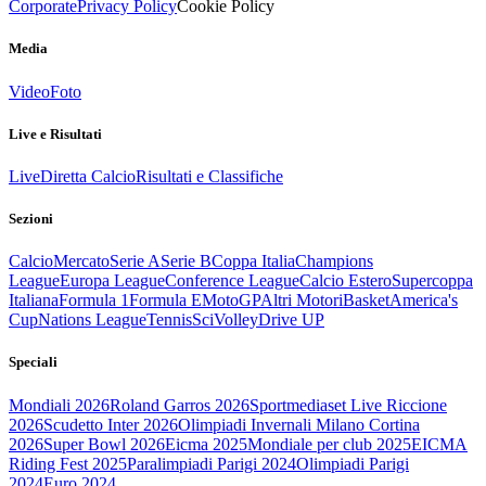
Corporate
Privacy Policy
Cookie Policy
Media
Video
Foto
Live e Risultati
Live
Diretta Calcio
Risultati e Classifiche
Sezioni
Calcio
Mercato
Serie A
Serie B
Coppa Italia
Champions
League
Europa League
Conference League
Calcio Estero
Supercoppa
Italiana
Formula 1
Formula E
MotoGP
Altri Motori
Basket
America's
Cup
Nations League
Tennis
Sci
Volley
Drive UP
Speciali
Mondiali 2026
Roland Garros 2026
Sportmediaset Live Riccione
2026
Scudetto Inter 2026
Olimpiadi Invernali Milano Cortina
2026
Super Bowl 2026
Eicma 2025
Mondiale per club 2025
EICMA
Riding Fest 2025
Paralimpiadi Parigi 2024
Olimpiadi Parigi
2024
Euro 2024