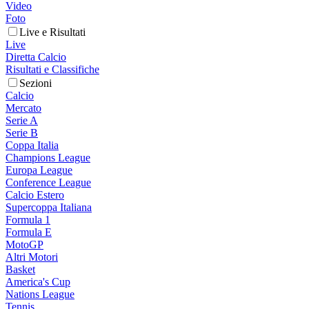
Video
Foto
Live e Risultati
Live
Diretta Calcio
Risultati e Classifiche
Sezioni
Calcio
Mercato
Serie A
Serie B
Coppa Italia
Champions League
Europa League
Conference League
Calcio Estero
Supercoppa Italiana
Formula 1
Formula E
MotoGP
Altri Motori
Basket
America's Cup
Nations League
Tennis