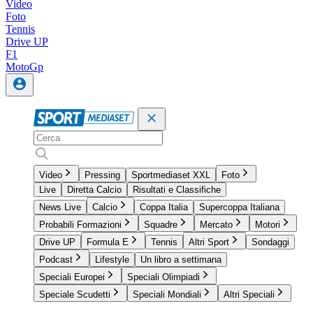
Video
Foto
Tennis
Drive UP
F1
MotoGp
Video
Pressing
Sportmediaset XXL
Foto
Live
Diretta Calcio
Risultati e Classifiche
News Live
Calcio
Coppa Italia
Supercoppa Italiana
Probabili Formazioni
Squadre
Mercato
Motori
Drive UP
Formula E
Tennis
Altri Sport
Sondaggi
Podcast
Lifestyle
Un libro a settimana
Speciali Europei
Speciali Olimpiadi
Speciale Scudetti
Speciali Mondiali
Altri Speciali