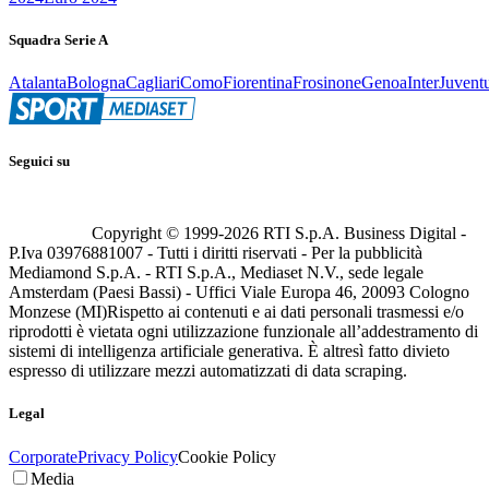
Squadra Serie A
Atalanta
Bologna
Cagliari
Como
Fiorentina
Frosinone
Genoa
Inter
Juvent
Seguici su
Copyright © 1999-
2026
RTI S.p.A. Business Digital -
P.Iva 03976881007 - Tutti i diritti riservati - Per la pubblicità
Mediamond S.p.A. - RTI S.p.A., Mediaset N.V., sede legale
Amsterdam (Paesi Bassi) - Uffici Viale Europa 46, 20093 Cologno
Monzese (MI)
Rispetto ai contenuti e ai dati personali trasmessi e/o
riprodotti è vietata ogni utilizzazione funzionale all’addestramento di
sistemi di intelligenza artificiale generativa. È altresì fatto divieto
espresso di utilizzare mezzi automatizzati di data scraping.
Legal
Corporate
Privacy Policy
Cookie Policy
Media