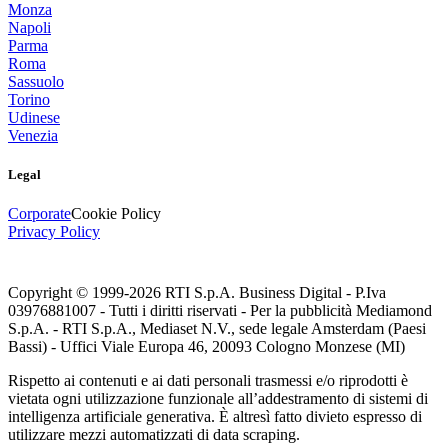
Monza
Napoli
Parma
Roma
Sassuolo
Torino
Udinese
Venezia
Legal
Corporate
Cookie Policy
Privacy Policy
Copyright © 1999-
2026
RTI S.p.A. Business Digital - P.Iva
03976881007 - Tutti i diritti riservati - Per la pubblicità Mediamond
S.p.A. - RTI S.p.A., Mediaset N.V., sede legale Amsterdam (Paesi
Bassi) - Uffici Viale Europa 46, 20093 Cologno Monzese (MI)
Rispetto ai contenuti e ai dati personali trasmessi e/o riprodotti è
vietata ogni utilizzazione funzionale all’addestramento di sistemi di
intelligenza artificiale generativa. È altresì fatto divieto espresso di
utilizzare mezzi automatizzati di data scraping.