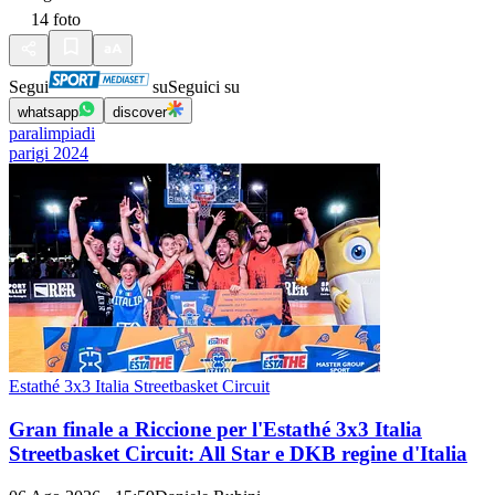
14
foto
Segui
su
Seguici su
whatsapp
discover
paralimpiadi
parigi 2024
Estathé 3x3 Italia Streetbasket Circuit
Gran finale a Riccione per l'Estathé 3x3 Italia
Streetbasket Circuit: All Star e DKB regine d'Italia