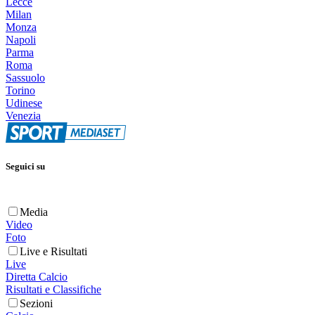
Lecce
Milan
Monza
Napoli
Parma
Roma
Sassuolo
Torino
Udinese
Venezia
Seguici su
Media
Video
Foto
Live e Risultati
Live
Diretta Calcio
Risultati e Classifiche
Sezioni