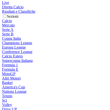
Live
Diretta Calcio
Risultati e Classifiche
Sezioni
Calcio
Mercato
Serie A
Serie B
Coppa Italia
Champions League
Europa League
Conference League
Calcio Estero
Supercoppa Italiana
Formula 1
Formula E
MotoGP
Altri Motori
Basket
America's Cup
Nations League
Tennis
Sci
Volley
Drive UP