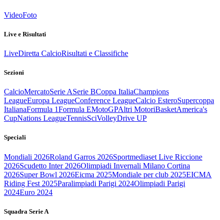
Video
Foto
Live e Risultati
Live
Diretta Calcio
Risultati e Classifiche
Sezioni
Calcio
Mercato
Serie A
Serie B
Coppa Italia
Champions
League
Europa League
Conference League
Calcio Estero
Supercoppa
Italiana
Formula 1
Formula E
MotoGP
Altri Motori
Basket
America's
Cup
Nations League
Tennis
Sci
Volley
Drive UP
Speciali
Mondiali 2026
Roland Garros 2026
Sportmediaset Live Riccione
2026
Scudetto Inter 2026
Olimpiadi Invernali Milano Cortina
2026
Super Bowl 2026
Eicma 2025
Mondiale per club 2025
EICMA
Riding Fest 2025
Paralimpiadi Parigi 2024
Olimpiadi Parigi
2024
Euro 2024
Squadra Serie A