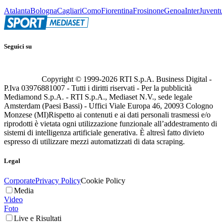
Atalanta
Bologna
Cagliari
Como
Fiorentina
Frosinone
Genoa
Inter
Juvent
Seguici su
Copyright © 1999-
2026
RTI S.p.A. Business Digital -
P.Iva 03976881007 - Tutti i diritti riservati - Per la pubblicità
Mediamond S.p.A. - RTI S.p.A., Mediaset N.V., sede legale
Amsterdam (Paesi Bassi) - Uffici Viale Europa 46, 20093 Cologno
Monzese (MI)
Rispetto ai contenuti e ai dati personali trasmessi e/o
riprodotti è vietata ogni utilizzazione funzionale all’addestramento di
sistemi di intelligenza artificiale generativa. È altresì fatto divieto
espresso di utilizzare mezzi automatizzati di data scraping.
Legal
Corporate
Privacy Policy
Cookie Policy
Media
Video
Foto
Live e Risultati