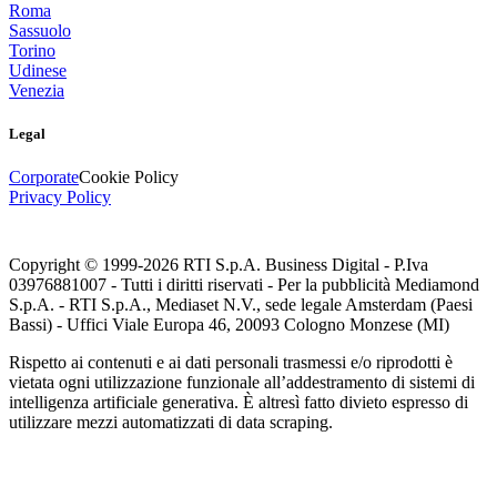
Roma
Sassuolo
Torino
Udinese
Venezia
Legal
Corporate
Cookie Policy
Privacy Policy
Copyright © 1999-
2026
RTI S.p.A. Business Digital - P.Iva
03976881007 - Tutti i diritti riservati - Per la pubblicità Mediamond
S.p.A. - RTI S.p.A., Mediaset N.V., sede legale Amsterdam (Paesi
Bassi) - Uffici Viale Europa 46, 20093 Cologno Monzese (MI)
Rispetto ai contenuti e ai dati personali trasmessi e/o riprodotti è
vietata ogni utilizzazione funzionale all’addestramento di sistemi di
intelligenza artificiale generativa. È altresì fatto divieto espresso di
utilizzare mezzi automatizzati di data scraping.