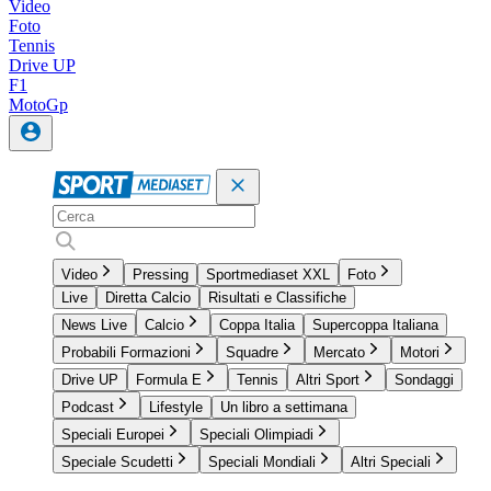
Video
Foto
Tennis
Drive UP
F1
MotoGp
Video
Pressing
Sportmediaset XXL
Foto
Live
Diretta Calcio
Risultati e Classifiche
News Live
Calcio
Coppa Italia
Supercoppa Italiana
Probabili Formazioni
Squadre
Mercato
Motori
Drive UP
Formula E
Tennis
Altri Sport
Sondaggi
Podcast
Lifestyle
Un libro a settimana
Speciali Europei
Speciali Olimpiadi
Speciale Scudetti
Speciali Mondiali
Altri Speciali