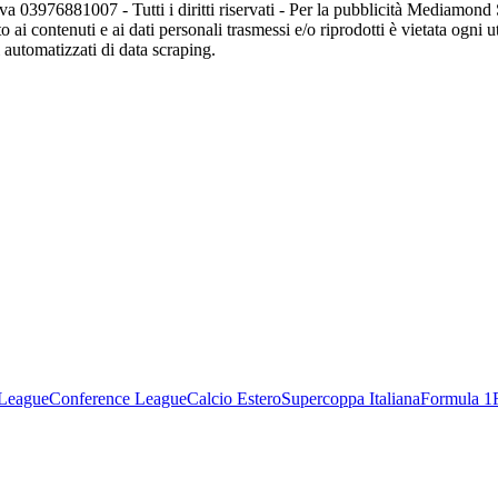
va 03976881007 - Tutti i diritti riservati - Per la pubblicità Mediamon
o ai contenuti e ai dati personali trasmessi e/o riprodotti è vietata ogni 
zi automatizzati di data scraping.
League
Conference League
Calcio Estero
Supercoppa Italiana
Formula 1