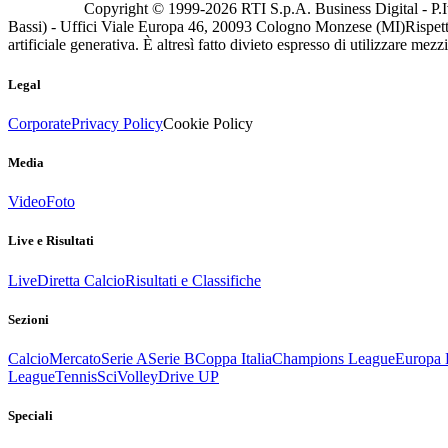
Copyright © 1999-
2026
RTI S.p.A. Business Digital - P.I
Bassi) - Uffici Viale Europa 46, 20093 Cologno Monzese (MI)
Rispett
artificiale generativa. È altresì fatto divieto espresso di utilizzare mez
Legal
Corporate
Privacy Policy
Cookie Policy
Media
Video
Foto
Live e Risultati
Live
Diretta Calcio
Risultati e Classifiche
Sezioni
Calcio
Mercato
Serie A
Serie B
Coppa Italia
Champions League
Europa 
League
Tennis
Sci
Volley
Drive UP
Speciali