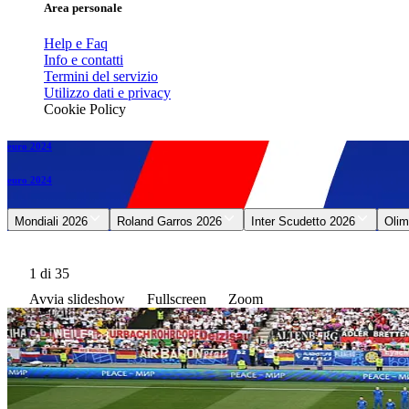
Area personale
Help e Faq
Info e contatti
Termini del servizio
Utilizzo dati e privacy
Cookie Policy
euro 2024
euro 2024
Mondiali 2026
Roland Garros 2026
Inter Scudetto 2026
Olim
1
di 35
Avvia slideshow
Fullscreen
Zoom