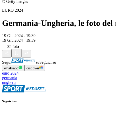
© Getty Images
EURO 2024
Germania-Ungheria, le foto del
19 Giu 2024 - 19:39
19 Giu 2024 - 19:39
35
foto
Segui
su
Seguici su
whatsapp
discover
euro 2024
germania
ungheria
Seguici su