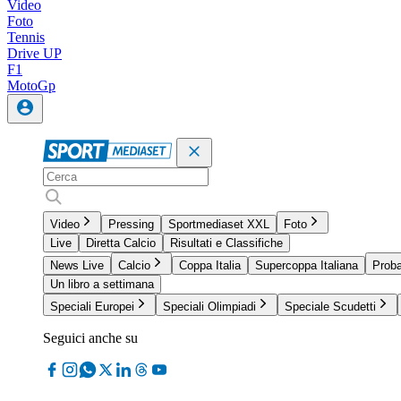
Video
Foto
Tennis
Drive UP
F1
MotoGp
Video
Pressing
Sportmediaset XXL
Foto
Live
Diretta Calcio
Risultati e Classifiche
News Live
Calcio
Coppa Italia
Supercoppa Italiana
Proba
Un libro a settimana
Speciali Europei
Speciali Olimpiadi
Speciale Scudetti
Seguici anche su