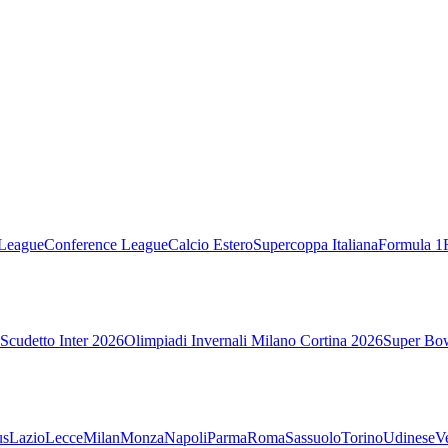
League
Conference League
Calcio Estero
Supercoppa Italiana
Formula 1
Scudetto Inter 2026
Olimpiadi Invernali Milano Cortina 2026
Super Bo
us
Lazio
Lecce
Milan
Monza
Napoli
Parma
Roma
Sassuolo
Torino
Udinese
V