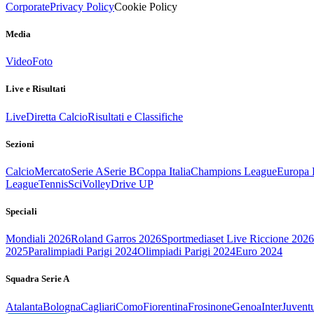
Corporate
Privacy Policy
Cookie Policy
Media
Video
Foto
Live e Risultati
Live
Diretta Calcio
Risultati e Classifiche
Sezioni
Calcio
Mercato
Serie A
Serie B
Coppa Italia
Champions League
Europa 
League
Tennis
Sci
Volley
Drive UP
Speciali
Mondiali 2026
Roland Garros 2026
Sportmediaset Live Riccione 2026
2025
Paralimpiadi Parigi 2024
Olimpiadi Parigi 2024
Euro 2024
Squadra Serie A
Atalanta
Bologna
Cagliari
Como
Fiorentina
Frosinone
Genoa
Inter
Juvent