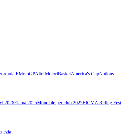
Formula E
MotoGP
Altri Motori
Basket
America's Cup
Nations
wl 2026
Eicma 2025
Mondiale per club 2025
EICMA Riding Fest
enezia