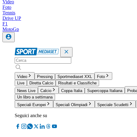
Video
Foto
Tennis
Drive UP
F1
MotoGp
Video
Pressing
Sportmediaset XXL
Foto
Live
Diretta Calcio
Risultati e Classifiche
News Live
Calcio
Coppa Italia
Supercoppa Italiana
Proba
Un libro a settimana
Speciali Europei
Speciali Olimpiadi
Speciale Scudetti
Seguici anche su