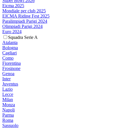
Super Bowl 2026
Eicma 2025
Mondiale per club 2025
EICMA Riding Fest 2025
Paralimpiadi Parigi 2024
Olimpiadi Parigi 2024
Euro 2024
Squadra Serie A
Atalanta
Bologna
Cagliari
Como
Fiorentina
Frosinone
Genoa
Inter
Juventus
Lazio
Lecce
Milan
Monza
Napoli
Parma
Roma
Sassuolo