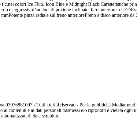
90 f.c.nei colori Ice Fluo, Icon Blue e Midnight Black.Caratteristiche
no e aggressivoDue luci di pozione inclinate, faro anteriore a LEDEvo
 mmPotente pinza radiale sul freno anterioreFreno a disco anteriore da
va 03976881007 - Tutti i diritti riservati - Per la pubblicità Mediamon
o ai contenuti e ai dati personali trasmessi e/o riprodotti è vietata ogni 
zi automatizzati di data scraping.