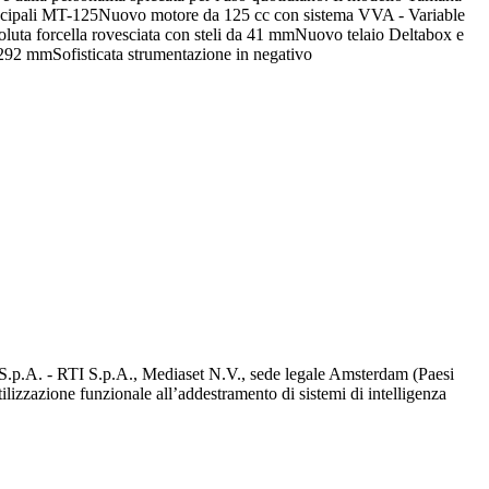
 principali MT-125Nuovo motore da 125 cc con sistema VVA - Variable
luta forcella rovesciata con steli da 41 mmNuovo telaio Deltabox e
 292 mmSofisticata strumentazione in negativo
d S.p.A. - RTI S.p.A., Mediaset N.V., sede legale Amsterdam (Paesi
utilizzazione funzionale all’addestramento di sistemi di intelligenza