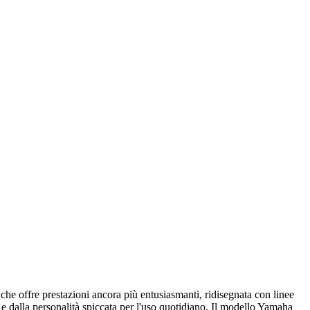
e offre prestazioni ancora più entusiasmanti, ridisegnata con linee
 e dalla personalità spiccata per l'uso quotidiano. Il modello Yamaha