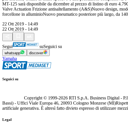
MT-125 sarà disponibile da dicembre al prezzo di listino di euro 4.7
Valve Actuation Frizione antisaltellamento (A&S)Nuovo design, moder
forcellone in alluminioNuovo pneumatico posteriore più largo, da 140
22 Ott 2019 - 14:49
22 Ott 2019 - 14:49
Segui
su
Seguici su
whatsapp
discover
Yamaha
Seguici su
Copyright © 1999-
2026
RTI S.p.A. Business Digital - P.I
Bassi) - Uffici Viale Europa 46, 20093 Cologno Monzese (MI)
Rispett
artificiale generativa. È altresì fatto divieto espresso di utilizzare mez
Legal