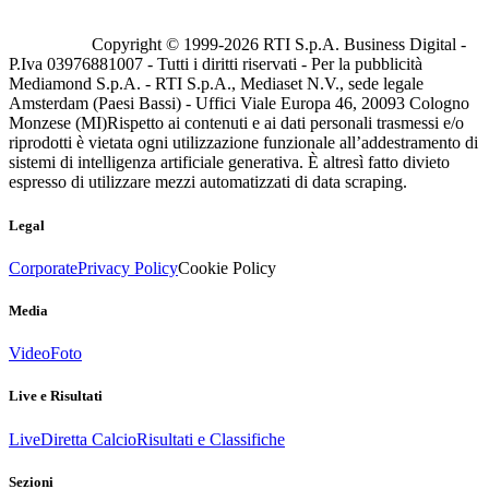
Copyright © 1999-
2026
RTI S.p.A. Business Digital -
P.Iva 03976881007 - Tutti i diritti riservati - Per la pubblicità
Mediamond S.p.A. - RTI S.p.A., Mediaset N.V., sede legale
Amsterdam (Paesi Bassi) - Uffici Viale Europa 46, 20093 Cologno
Monzese (MI)
Rispetto ai contenuti e ai dati personali trasmessi e/o
riprodotti è vietata ogni utilizzazione funzionale all’addestramento di
sistemi di intelligenza artificiale generativa. È altresì fatto divieto
espresso di utilizzare mezzi automatizzati di data scraping.
Legal
Corporate
Privacy Policy
Cookie Policy
Media
Video
Foto
Live e Risultati
Live
Diretta Calcio
Risultati e Classifiche
Sezioni