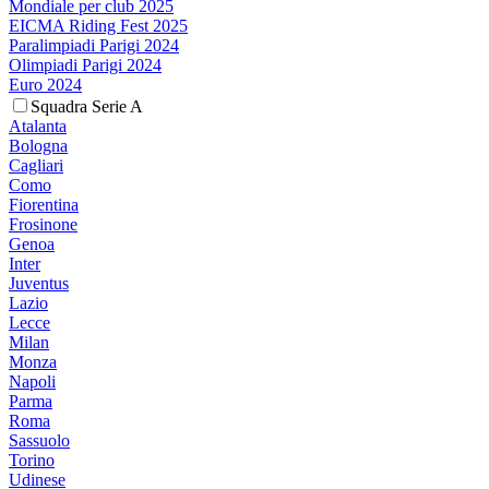
Mondiale per club 2025
EICMA Riding Fest 2025
Paralimpiadi Parigi 2024
Olimpiadi Parigi 2024
Euro 2024
Squadra Serie A
Atalanta
Bologna
Cagliari
Como
Fiorentina
Frosinone
Genoa
Inter
Juventus
Lazio
Lecce
Milan
Monza
Napoli
Parma
Roma
Sassuolo
Torino
Udinese