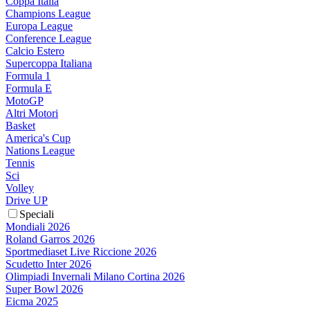
Coppa Italia
Champions League
Europa League
Conference League
Calcio Estero
Supercoppa Italiana
Formula 1
Formula E
MotoGP
Altri Motori
Basket
America's Cup
Nations League
Tennis
Sci
Volley
Drive UP
Speciali
Mondiali 2026
Roland Garros 2026
Sportmediaset Live Riccione 2026
Scudetto Inter 2026
Olimpiadi Invernali Milano Cortina 2026
Super Bowl 2026
Eicma 2025