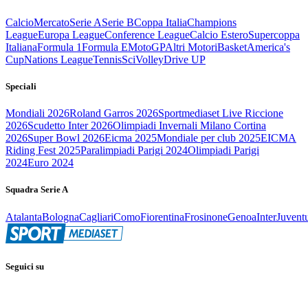
Calcio
Mercato
Serie A
Serie B
Coppa Italia
Champions
League
Europa League
Conference League
Calcio Estero
Supercoppa
Italiana
Formula 1
Formula E
MotoGP
Altri Motori
Basket
America's
Cup
Nations League
Tennis
Sci
Volley
Drive UP
Speciali
Mondiali 2026
Roland Garros 2026
Sportmediaset Live Riccione
2026
Scudetto Inter 2026
Olimpiadi Invernali Milano Cortina
2026
Super Bowl 2026
Eicma 2025
Mondiale per club 2025
EICMA
Riding Fest 2025
Paralimpiadi Parigi 2024
Olimpiadi Parigi
2024
Euro 2024
Squadra Serie A
Atalanta
Bologna
Cagliari
Como
Fiorentina
Frosinone
Genoa
Inter
Juvent
Seguici su