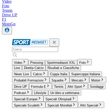
Video
Foto
Tennis
Drive UP
F1
MotoGp
Video
Pressing
Sportmediaset XXL
Foto
Live
Diretta Calcio
Risultati e Classifiche
News Live
Calcio
Coppa Italia
Supercoppa Italiana
Probabili Formazioni
Squadre
Mercato
Motori
Drive UP
Formula E
Tennis
Altri Sport
Sondaggi
Podcast
Lifestyle
Un libro a settimana
Speciali Europei
Speciali Olimpiadi
Speciale Scudetti
Speciali Mondiali
Altri Speciali