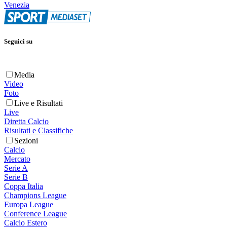
Venezia
Seguici su
Media
Video
Foto
Live e Risultati
Live
Diretta Calcio
Risultati e Classifiche
Sezioni
Calcio
Mercato
Serie A
Serie B
Coppa Italia
Champions League
Europa League
Conference League
Calcio Estero