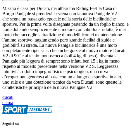
Misano è casa per Ducati, ma all'Eicma Riding Fest la Casa di
Borgo Panigale si prenderà la scena con la nuova Panigale V2
che segna un passaggio epocale nella storia delle bicilindriche
sportive. Per la prima volta disegnata partendo da un foglio bianco, e
non adottando semplicemente il motore con cilindrata ridotta, è una
moto che raccoglie la tradizione di modelli iconici mantenendone
l’animo sportivo, aggiungendo però grande facilità di guida e
godibilità su strada. La nuova Panigale bicilindrica è una moto
completamente ripensata, che anche grazie al nuovo motore Ducati
V2 di 90° e al telaio monoscocca (soli 4 kg di peso), diventa la
Panigale più leggera di sempre: sono infatti ben 15 i kg in meno
rispetto al modello precedente nella versione V2 S. Leggerezza,
intuitività, ridotto impegno fisico e psicologico, una curva
d’erogazione generosa ai bassi con un allungo da sportiva in alto,
uno stile e a una dotazione tecnica da vera Ducati: sono queste le
caratteristiche principali della nuova Panigale V2.
ducati
eicma
Seguici su