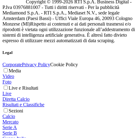
Copyright © 1999-
2026
RTI S.p.A. Business Digital -
P.Iva 03976881007 - Tutti i diritti riservati - Per la pubblicità
Mediamond S.p.A. - RTI S.p.A., Mediaset N.V., sede legale
Amsterdam (Paesi Bassi) - Uffici Viale Europa 46, 20093 Cologno
Monzese (MI)
Rispetto ai contenuti e ai dati personali trasmessi e/o
riprodotti è vietata ogni utilizzazione funzionale all’addestramento di
sistemi di intelligenza artificiale generativa. È altresì fatto divieto
espresso di utilizzare mezzi automatizzati di data scraping.
Legal
Corporate
Privacy Policy
Cookie Policy
Media
Video
Foto
Live e Risultati
Live
Diretta Calcio
Risultati e Classifiche
Sezioni
Calcio
Mercato
Serie A
Serie B