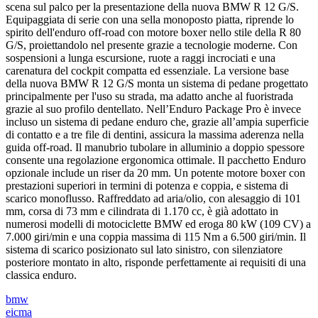
scena sul palco per la presentazione della nuova BMW R 12 G/S.
Equipaggiata di serie con una sella monoposto piatta, riprende lo
spirito dell'enduro off-road con motore boxer nello stile della R 80
G/S, proiettandolo nel presente grazie a tecnologie moderne. Con
sospensioni a lunga escursione, ruote a raggi incrociati e una
carenatura del cockpit compatta ed essenziale. La versione base
della nuova BMW R 12 G/S monta un sistema di pedane progettato
principalmente per l'uso su strada, ma adatto anche al fuoristrada
grazie al suo profilo dentellato. Nell’Enduro Package Pro è invece
incluso un sistema di pedane enduro che, grazie all’ampia superficie
di contatto e a tre file di dentini, assicura la massima aderenza nella
guida off-road. Il manubrio tubolare in alluminio a doppio spessore
consente una regolazione ergonomica ottimale. Il pacchetto Enduro
opzionale include un riser da 20 mm. Un potente motore boxer con
prestazioni superiori in termini di potenza e coppia, e sistema di
scarico monoflusso. Raffreddato ad aria/olio, con alesaggio di 101
mm, corsa di 73 mm e cilindrata di 1.170 cc, è già adottato in
numerosi modelli di motociclette BMW ed eroga 80 kW (109 CV) a
7.000 giri/min e una coppia massima di 115 Nm a 6.500 giri/min. Il
sistema di scarico posizionato sul lato sinistro, con silenziatore
posteriore montato in alto, risponde perfettamente ai requisiti di una
classica enduro.
bmw
eicma