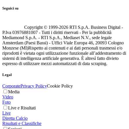
Seguici su
Copyright © 1999-
2026
RTI S.p.A. Business Digital -
P.Iva 03976881007 - Tutti i diritti riservati - Per la pubblicità
Mediamond S.p.A. - RTI S.p.A., Mediaset N.V., sede legale
Amsterdam (Paesi Bassi) - Uffici Viale Europa 46, 20093 Cologno
Monzese (MI)
Rispetto ai contenuti e ai dati personali trasmessi e/o
riprodotti è vietata ogni utilizzazione funzionale all’addestramento di
sistemi di intelligenza artificiale generativa. È altresì fatto divieto
espresso di utilizzare mezzi automatizzati di data scraping.
Legal
Corporate
Privacy Policy
Cookie Policy
Media
Video
Foto
Live e Risultati
Live
Diretta Calcio
Risultati e Classifiche