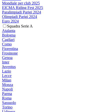
Mondiale per club 2025
EICMA Riding Fest 2025
Paralimpiadi Parigi 2024
Olimpiadi Parigi 2024
Euro 2024
Squadra Serie A
Atalanta
Bologna
Cagliari
Como
Fiorentina
Frosinone
Genoa
Inter
Juventus
Lazio
Lecce
Milan
Monza
Napoli
Parma
Roma
Sassuolo
Torino
Udinese