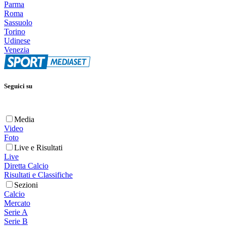
Parma
Roma
Sassuolo
Torino
Udinese
Venezia
Seguici su
Media
Video
Foto
Live e Risultati
Live
Diretta Calcio
Risultati e Classifiche
Sezioni
Calcio
Mercato
Serie A
Serie B