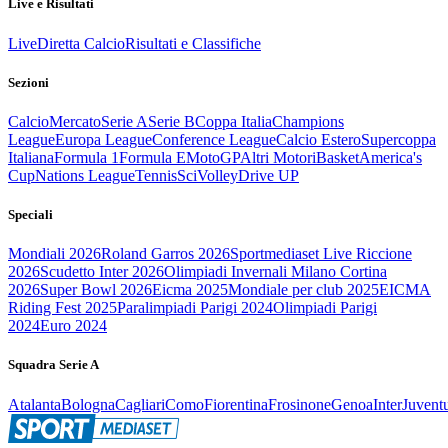
Live e Risultati
Live
Diretta Calcio
Risultati e Classifiche
Sezioni
Calcio
Mercato
Serie A
Serie B
Coppa Italia
Champions
League
Europa League
Conference League
Calcio Estero
Supercoppa
Italiana
Formula 1
Formula E
MotoGP
Altri Motori
Basket
America's
Cup
Nations League
Tennis
Sci
Volley
Drive UP
Speciali
Mondiali 2026
Roland Garros 2026
Sportmediaset Live Riccione
2026
Scudetto Inter 2026
Olimpiadi Invernali Milano Cortina
2026
Super Bowl 2026
Eicma 2025
Mondiale per club 2025
EICMA
Riding Fest 2025
Paralimpiadi Parigi 2024
Olimpiadi Parigi
2024
Euro 2024
Squadra Serie A
Atalanta
Bologna
Cagliari
Como
Fiorentina
Frosinone
Genoa
Inter
Juvent