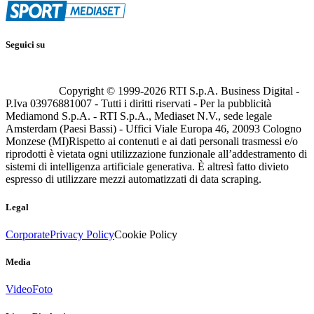
Seguici su
Copyright © 1999-
2026
RTI S.p.A. Business Digital -
P.Iva 03976881007 - Tutti i diritti riservati - Per la pubblicità
Mediamond S.p.A. - RTI S.p.A., Mediaset N.V., sede legale
Amsterdam (Paesi Bassi) - Uffici Viale Europa 46, 20093 Cologno
Monzese (MI)
Rispetto ai contenuti e ai dati personali trasmessi e/o
riprodotti è vietata ogni utilizzazione funzionale all’addestramento di
sistemi di intelligenza artificiale generativa. È altresì fatto divieto
espresso di utilizzare mezzi automatizzati di data scraping.
Legal
Corporate
Privacy Policy
Cookie Policy
Media
Video
Foto