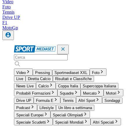
Video
Foto
Tennis
Drive UP
F1
MotoGp
Video
Pressing
Sportmediaset XXL
Foto
Live
Diretta Calcio
Risultati e Classifiche
News Live
Calcio
Coppa Italia
Supercoppa Italiana
Probabili Formazioni
Squadre
Mercato
Motori
Drive UP
Formula E
Tennis
Altri Sport
Sondaggi
Podcast
Lifestyle
Un libro a settimana
Speciali Europei
Speciali Olimpiadi
Speciale Scudetti
Speciali Mondiali
Altri Speciali