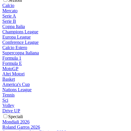
Sezioni
Calcio
Mercato
Serie A
Serie B
Coppa Italia
Champions League
Europa League
Conference League
Calcio Estero
Supercoppa Italiana
Formula 1
Formula E
MotoGP
Altri Motori
Basket
America's Cup
Nations League
Tennis
Sci
Volley
Drive UP
Speciali
Mondiali 2026
Roland Garros 2026