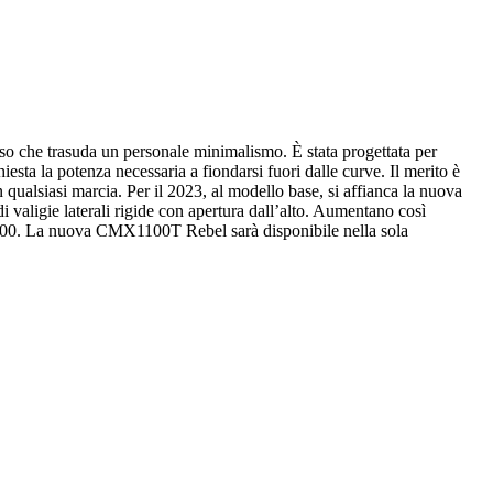
o che trasuda un personale minimalismo. È stata progettata per
iesta la potenza necessaria a fiondarsi fuori dalle curve. Il merito è
n qualsiasi marcia. Per il 2023, al modello base, si affianca la nuova
 valigie laterali rigide con apertura dall’alto. Aumentano così
el 1100. La nuova CMX1100T Rebel sarà disponibile nella sola