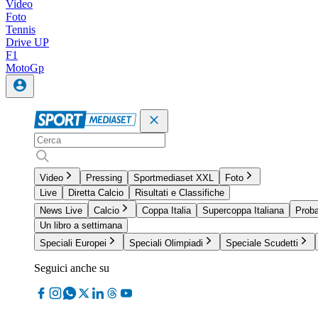
Video
Foto
Tennis
Drive UP
F1
MotoGp
Video
Pressing
Sportmediaset XXL
Foto
Live
Diretta Calcio
Risultati e Classifiche
News Live
Calcio
Coppa Italia
Supercoppa Italiana
Proba
Un libro a settimana
Speciali Europei
Speciali Olimpiadi
Speciale Scudetti
Seguici anche su