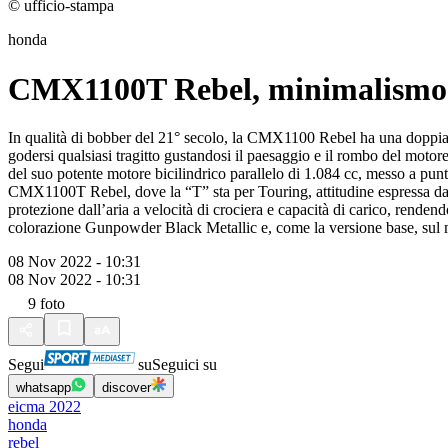
© ufficio-stampa
honda
CMX1100T Rebel, minimalismo e
In qualità di bobber del 21° secolo, la CMX1100 Rebel ha una doppia 
godersi qualsiasi tragitto gustandosi il paesaggio e il rombo del motore,
del suo potente motore bicilindrico parallelo di 1.084 cc, messo a punto
CMX1100T Rebel, dove la “T” sta per Touring, attitudine espressa dall’
protezione dall’aria a velocità di crociera e capacità di carico, rend
colorazione Gunpowder Black Metallic e, come la versione base, sul m
08 Nov 2022 - 10:31
08 Nov 2022 - 10:31
9
foto
Segui
su
Seguici su
whatsapp
discover
eicma 2022
honda
rebel