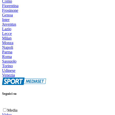
Como
Fiorentina
Frosinone
Genoa
Inter
Juventus
Lazio
Lecce
Milan
Monza
Napoli
Parma
Roma
Sassuolo
Torino
Udinese
Venezia
Seguici su
Media
Video