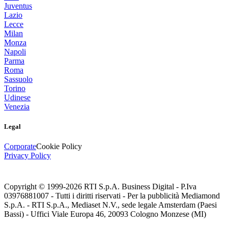
Juventus
Lazio
Lecce
Milan
Monza
Napoli
Parma
Roma
Sassuolo
Torino
Udinese
Venezia
Legal
Corporate
Cookie Policy
Privacy Policy
Copyright © 1999-
2026
RTI S.p.A. Business Digital - P.Iva
03976881007 - Tutti i diritti riservati - Per la pubblicità Mediamond
S.p.A. - RTI S.p.A., Mediaset N.V., sede legale Amsterdam (Paesi
Bassi) - Uffici Viale Europa 46, 20093 Cologno Monzese (MI)