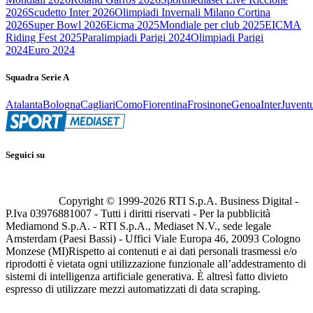
2026
Scudetto Inter 2026
Olimpiadi Invernali Milano Cortina
2026
Super Bowl 2026
Eicma 2025
Mondiale per club 2025
EICMA
Riding Fest 2025
Paralimpiadi Parigi 2024
Olimpiadi Parigi
2024
Euro 2024
Squadra Serie A
Atalanta
Bologna
Cagliari
Como
Fiorentina
Frosinone
Genoa
Inter
Juvent
Seguici su
Copyright © 1999-
2026
RTI S.p.A. Business Digital -
P.Iva 03976881007 - Tutti i diritti riservati - Per la pubblicità
Mediamond S.p.A. - RTI S.p.A., Mediaset N.V., sede legale
Amsterdam (Paesi Bassi) - Uffici Viale Europa 46, 20093 Cologno
Monzese (MI)
Rispetto ai contenuti e ai dati personali trasmessi e/o
riprodotti è vietata ogni utilizzazione funzionale all’addestramento di
sistemi di intelligenza artificiale generativa. È altresì fatto divieto
espresso di utilizzare mezzi automatizzati di data scraping.