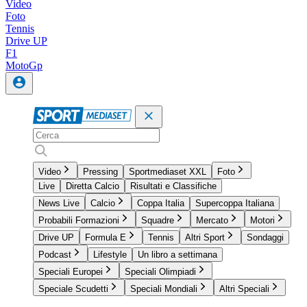
Video
Foto
Tennis
Drive UP
F1
MotoGp
Video
Pressing
Sportmediaset XXL
Foto
Live
Diretta Calcio
Risultati e Classifiche
News Live
Calcio
Coppa Italia
Supercoppa Italiana
Probabili Formazioni
Squadre
Mercato
Motori
Drive UP
Formula E
Tennis
Altri Sport
Sondaggi
Podcast
Lifestyle
Un libro a settimana
Speciali Europei
Speciali Olimpiadi
Speciale Scudetti
Speciali Mondiali
Altri Speciali