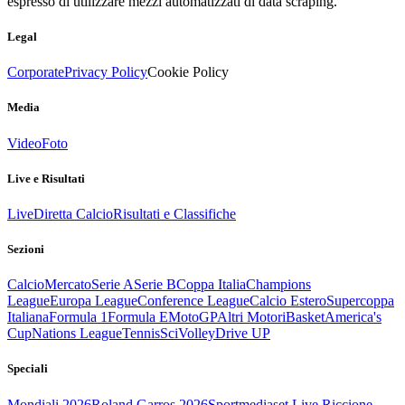
espresso di utilizzare mezzi automatizzati di data scraping.
Legal
Corporate
Privacy Policy
Cookie Policy
Media
Video
Foto
Live e Risultati
Live
Diretta Calcio
Risultati e Classifiche
Sezioni
Calcio
Mercato
Serie A
Serie B
Coppa Italia
Champions
League
Europa League
Conference League
Calcio Estero
Supercoppa
Italiana
Formula 1
Formula E
MotoGP
Altri Motori
Basket
America's
Cup
Nations League
Tennis
Sci
Volley
Drive UP
Speciali
Mondiali 2026
Roland Garros 2026
Sportmediaset Live Riccione