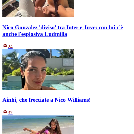
Nico Gonzalez 'diviso' tra Inter e Juve: con lui c'è
anche l'esplosiva Ludmilla
24
Ainhi, che frecciate a Nico Williams!
37