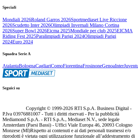
Speciali
Mondiali 2026
Roland Garros 2026
Sportmediaset Live Riccione
2026
Scudetto Inter 2026
Olimpiadi Invernali Milano Cortina
2026
Super Bowl 2026
Eicma 2025
Mondiale per club 2025
EICMA
Riding Fest 2025
Paralimpiadi Parigi 2024
Olimpiadi Parigi
2024
Euro 2024
Squadra Serie A
Atalanta
Bologna
Cagliari
Como
Fiorentina
Frosinone
Genoa
Inter
Juvent
Seguici su
Copyright © 1999-
2026
RTI S.p.A. Business Digital -
P.Iva 03976881007 - Tutti i diritti riservati - Per la pubblicità
Mediamond S.p.A. - RTI S.p.A., Mediaset N.V., sede legale
Amsterdam (Paesi Bassi) - Uffici Viale Europa 46, 20093 Cologno
Monzese (MI)
Rispetto ai contenuti e ai dati personali trasmessi e/o
riprodotti è vietata ogni utilizzazione funzionale all’addestramento di