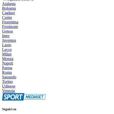
Atalanta
Bologna
Cagliari
Como
Fiorentina
Frosinone
Genoa
Inter
Juventus
Lazio
Lecce
Milan
Monza
Napoli
Parma
Roma
Sassuolo
Torino
Udinese
Venezia
Seguici su