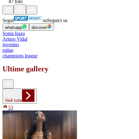
87
foto
Segui
su
Seguici su
whatsapp
discover
Sonia Isaza
Arturo Vidal
juventus
milan
champions league
Ultime gallery
Vedi tutte
53