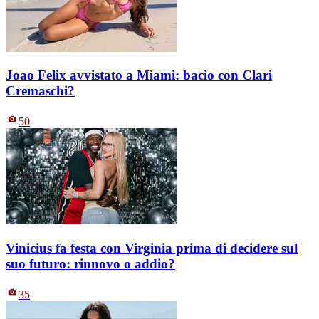
Joao Felix avvistato a Miami: bacio con Clari
Cremaschi?
50
Vinicius fa festa con Virginia prima di decidere sul
suo futuro: rinnovo o addio?
35