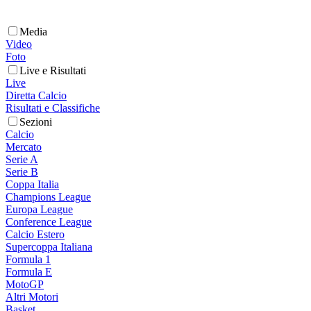
Media
Video
Foto
Live e Risultati
Live
Diretta Calcio
Risultati e Classifiche
Sezioni
Calcio
Mercato
Serie A
Serie B
Coppa Italia
Champions League
Europa League
Conference League
Calcio Estero
Supercoppa Italiana
Formula 1
Formula E
MotoGP
Altri Motori
Basket