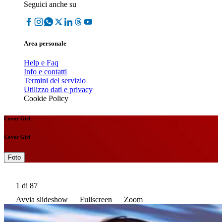
Seguici anche su
Area personale
Help e Faq
Info e contatti
Termini del servizio
Utilizzo dati e privacy
Cookie Policy
Cover Girl
Cover Girl
Foto
1
di 87
Avvia slideshow
Fullscreen
Zoom