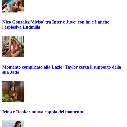
Nico Gonzalez 'diviso' tra Inter e Juve: con lui c'è anche
l'esplosiva Ludmilla
Momento complicato alla Lazio: Taylor cerca il supporto della
sua Jade
Irina e Booker nuova coppia del momento