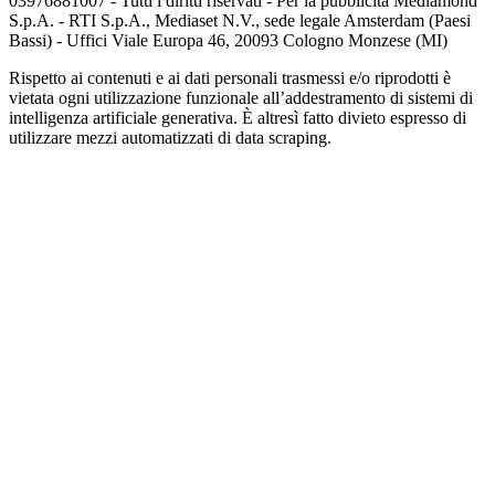
03976881007 - Tutti i diritti riservati - Per la pubblicità Mediamond
S.p.A. - RTI S.p.A., Mediaset N.V., sede legale Amsterdam (Paesi
Bassi) - Uffici Viale Europa 46, 20093 Cologno Monzese (MI)
Rispetto ai contenuti e ai dati personali trasmessi e/o riprodotti è
vietata ogni utilizzazione funzionale all’addestramento di sistemi di
intelligenza artificiale generativa. È altresì fatto divieto espresso di
utilizzare mezzi automatizzati di data scraping.