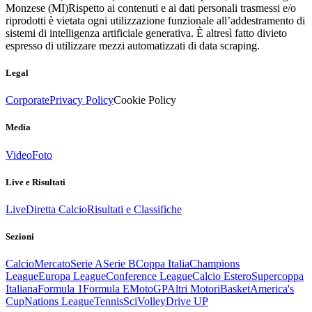
Monzese (MI)
Rispetto ai contenuti e ai dati personali trasmessi e/o
riprodotti è vietata ogni utilizzazione funzionale all’addestramento di
sistemi di intelligenza artificiale generativa. È altresì fatto divieto
espresso di utilizzare mezzi automatizzati di data scraping.
Legal
Corporate
Privacy Policy
Cookie Policy
Media
Video
Foto
Live e Risultati
Live
Diretta Calcio
Risultati e Classifiche
Sezioni
Calcio
Mercato
Serie A
Serie B
Coppa Italia
Champions
League
Europa League
Conference League
Calcio Estero
Supercoppa
Italiana
Formula 1
Formula E
MotoGP
Altri Motori
Basket
America's
Cup
Nations League
Tennis
Sci
Volley
Drive UP