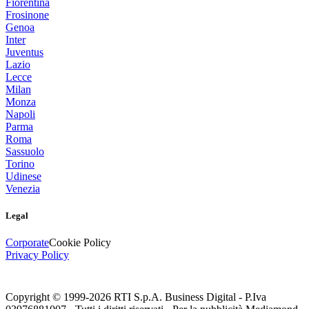
Fiorentina
Frosinone
Genoa
Inter
Juventus
Lazio
Lecce
Milan
Monza
Napoli
Parma
Roma
Sassuolo
Torino
Udinese
Venezia
Legal
Corporate
Cookie Policy
Privacy Policy
Copyright © 1999-
2026
RTI S.p.A. Business Digital - P.Iva