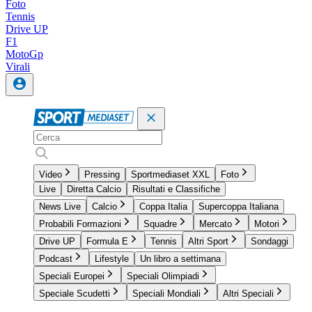
Foto
Tennis
Drive UP
F1
MotoGp
Virali
Video
Pressing
Sportmediaset XXL
Foto
Live
Diretta Calcio
Risultati e Classifiche
News Live
Calcio
Coppa Italia
Supercoppa Italiana
Probabili Formazioni
Squadre
Mercato
Motori
Drive UP
Formula E
Tennis
Altri Sport
Sondaggi
Podcast
Lifestyle
Un libro a settimana
Speciali Europei
Speciali Olimpiadi
Speciale Scudetti
Speciali Mondiali
Altri Speciali