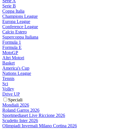
Serie A
Serie B
Coppa Italia
Champions League
Europa League
Conference League
Calcio Estero
Supercoppa Italiana
Formula 1
Formula E
MotoGP
Altri Motori
Basket
America's Cup
Nations League
Tennis
Sci
Volley
Drive UP
Speciali
Mondiali 2026
Roland Garros 2026
Sportmediaset Live Riccione 2026
Scudetto Inter 2026
Olimpiadi Invernali Milano Cortina 2026