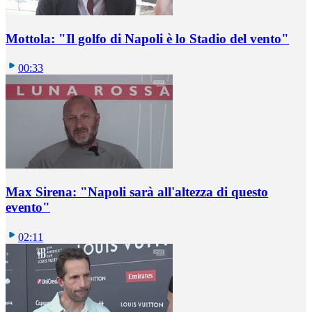
Mottola: "Il golfo di Napoli è lo Stadio del vento"
00:33
Max Sirena: "Napoli sarà all'altezza di questo
evento"
02:11