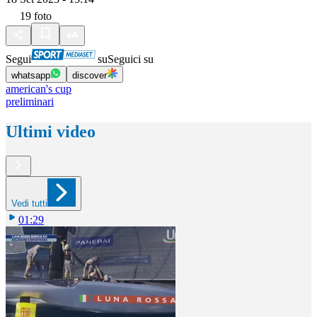
19
foto
Segui
su
Seguici su
whatsapp
discover
american's cup
preliminari
Ultimi video
Vedi tutti
01:29