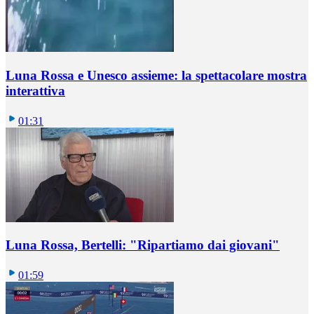
Luna Rossa e Unesco assieme: la spettacolare mostra
interattiva
01:31
Luna Rossa, Bertelli: "Ripartiamo dai giovani"
01:59