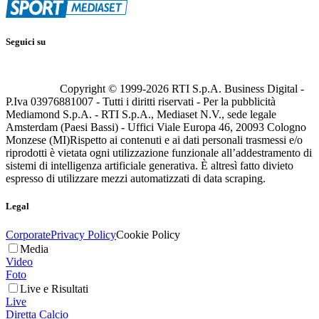
Seguici su
Copyright © 1999-
2026
RTI S.p.A. Business Digital -
P.Iva 03976881007 - Tutti i diritti riservati - Per la pubblicità
Mediamond S.p.A. - RTI S.p.A., Mediaset N.V., sede legale
Amsterdam (Paesi Bassi) - Uffici Viale Europa 46, 20093 Cologno
Monzese (MI)
Rispetto ai contenuti e ai dati personali trasmessi e/o
riprodotti è vietata ogni utilizzazione funzionale all’addestramento di
sistemi di intelligenza artificiale generativa. È altresì fatto divieto
espresso di utilizzare mezzi automatizzati di data scraping.
Legal
Corporate
Privacy Policy
Cookie Policy
Media
Video
Foto
Live e Risultati
Live
Diretta Calcio