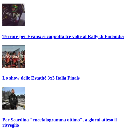
Terrore per Evans: si cappotta tre volte al Rally di Finlandia
Lo show delle Estathé 3x3 Italia Finals
Per Scardina "encefalogramma ottimo", a giorni atteso il
risveglio