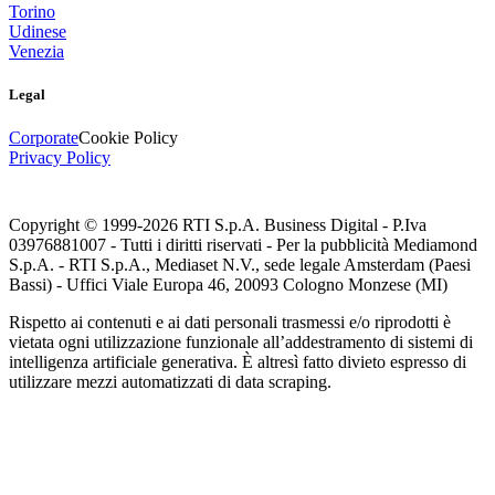
Torino
Udinese
Venezia
Legal
Corporate
Cookie Policy
Privacy Policy
Copyright © 1999-
2026
RTI S.p.A. Business Digital - P.Iva
03976881007 - Tutti i diritti riservati - Per la pubblicità Mediamond
S.p.A. - RTI S.p.A., Mediaset N.V., sede legale Amsterdam (Paesi
Bassi) - Uffici Viale Europa 46, 20093 Cologno Monzese (MI)
Rispetto ai contenuti e ai dati personali trasmessi e/o riprodotti è
vietata ogni utilizzazione funzionale all’addestramento di sistemi di
intelligenza artificiale generativa. È altresì fatto divieto espresso di
utilizzare mezzi automatizzati di data scraping.