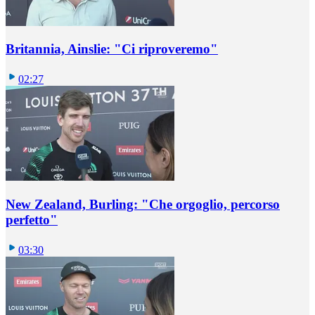
Britannia, Ainslie: "Ci riproveremo"
02:27
New Zealand, Burling: "Che orgoglio, percorso
perfetto"
03:30