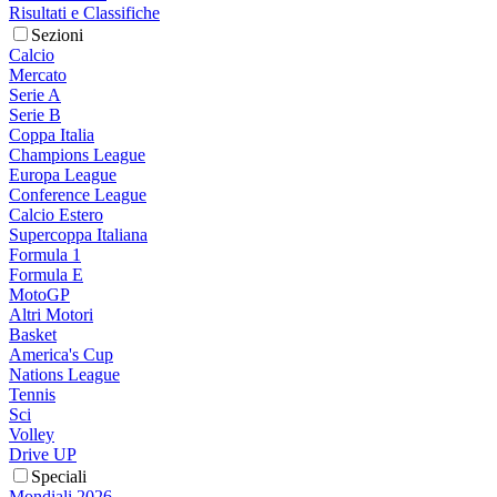
Risultati e Classifiche
Sezioni
Calcio
Mercato
Serie A
Serie B
Coppa Italia
Champions League
Europa League
Conference League
Calcio Estero
Supercoppa Italiana
Formula 1
Formula E
MotoGP
Altri Motori
Basket
America's Cup
Nations League
Tennis
Sci
Volley
Drive UP
Speciali
Mondiali 2026