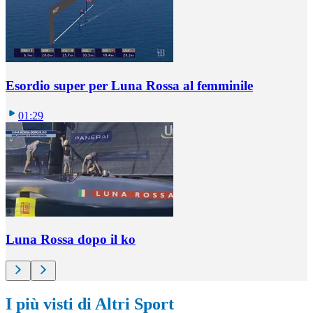
Esordio super per Luna Rossa al femminile
01:29
Luna Rossa dopo il ko
I più visti di Altri Sport