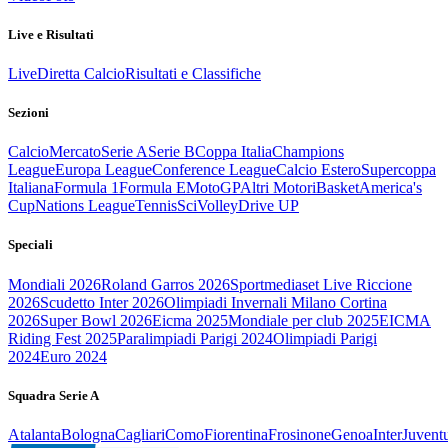
Live e Risultati
Live
Diretta Calcio
Risultati e Classifiche
Sezioni
Calcio
Mercato
Serie A
Serie B
Coppa Italia
Champions
League
Europa League
Conference League
Calcio Estero
Supercoppa
Italiana
Formula 1
Formula E
MotoGP
Altri Motori
Basket
America's
Cup
Nations League
Tennis
Sci
Volley
Drive UP
Speciali
Mondiali 2026
Roland Garros 2026
Sportmediaset Live Riccione
2026
Scudetto Inter 2026
Olimpiadi Invernali Milano Cortina
2026
Super Bowl 2026
Eicma 2025
Mondiale per club 2025
EICMA
Riding Fest 2025
Paralimpiadi Parigi 2024
Olimpiadi Parigi
2024
Euro 2024
Squadra Serie A
Atalanta
Bologna
Cagliari
Como
Fiorentina
Frosinone
Genoa
Inter
Juvent