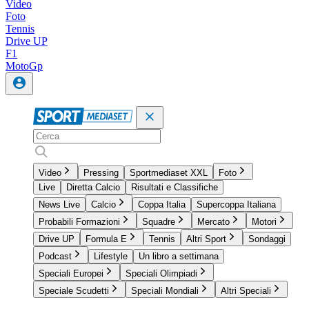
Video
Foto
Tennis
Drive UP
F1
MotoGp
Video
Pressing
Sportmediaset XXL
Foto
Live
Diretta Calcio
Risultati e Classifiche
News Live
Calcio
Coppa Italia
Supercoppa Italiana
Probabili Formazioni
Squadre
Mercato
Motori
Drive UP
Formula E
Tennis
Altri Sport
Sondaggi
Podcast
Lifestyle
Un libro a settimana
Speciali Europei
Speciali Olimpiadi
Speciale Scudetti
Speciali Mondiali
Altri Speciali