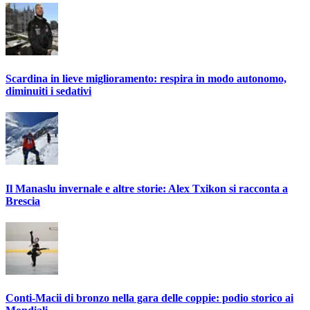
Scardina in lieve miglioramento: respira in modo autonomo,
diminuiti i sedativi
Il Manaslu invernale e altre storie: Alex Txikon si racconta a
Brescia
Conti-Macii di bronzo nella gara delle coppie: podio storico ai