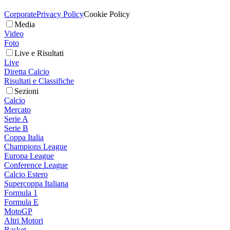
Corporate
Privacy Policy
Cookie Policy
Media
Video
Foto
Live e Risultati
Live
Diretta Calcio
Risultati e Classifiche
Sezioni
Calcio
Mercato
Serie A
Serie B
Coppa Italia
Champions League
Europa League
Conference League
Calcio Estero
Supercoppa Italiana
Formula 1
Formula E
MotoGP
Altri Motori
Basket