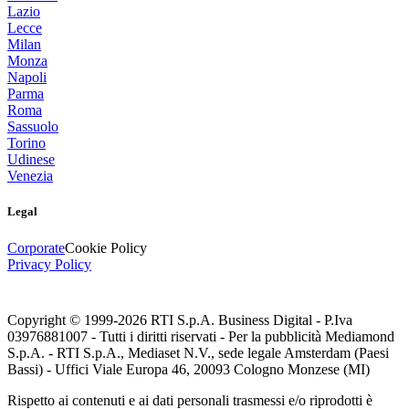
Lazio
Lecce
Milan
Monza
Napoli
Parma
Roma
Sassuolo
Torino
Udinese
Venezia
Legal
Corporate
Cookie Policy
Privacy Policy
Copyright © 1999-
2026
RTI S.p.A. Business Digital - P.Iva
03976881007 - Tutti i diritti riservati - Per la pubblicità Mediamond
S.p.A. - RTI S.p.A., Mediaset N.V., sede legale Amsterdam (Paesi
Bassi) - Uffici Viale Europa 46, 20093 Cologno Monzese (MI)
Rispetto ai contenuti e ai dati personali trasmessi e/o riprodotti è