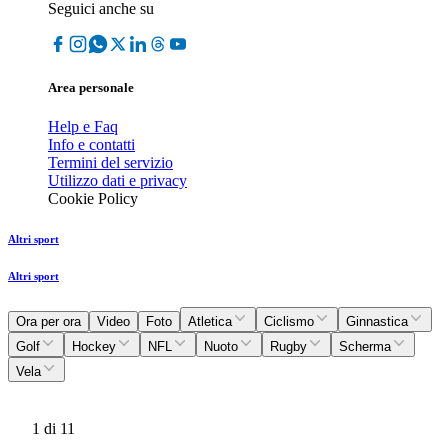
Seguici anche su
Area personale
Help e Faq
Info e contatti
Termini del servizio
Utilizzo dati e privacy
Cookie Policy
Altri sport
Altri sport
Ora per ora
Video
Foto
Atletica
Ciclismo
Ginnastica
Golf
Hockey
NFL
Nuoto
Rugby
Scherma
Vela
1
di 11