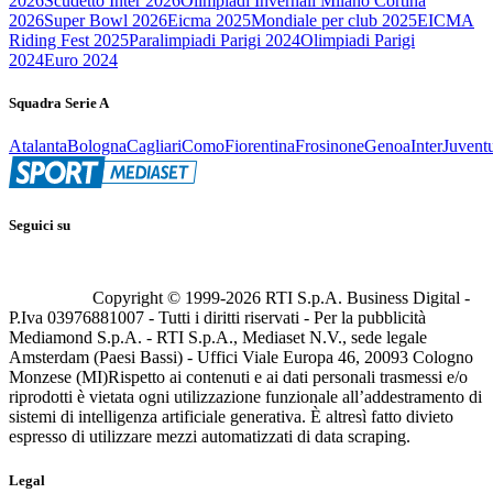
2026
Scudetto Inter 2026
Olimpiadi Invernali Milano Cortina
2026
Super Bowl 2026
Eicma 2025
Mondiale per club 2025
EICMA
Riding Fest 2025
Paralimpiadi Parigi 2024
Olimpiadi Parigi
2024
Euro 2024
Squadra Serie A
Atalanta
Bologna
Cagliari
Como
Fiorentina
Frosinone
Genoa
Inter
Juvent
Seguici su
Copyright © 1999-
2026
RTI S.p.A. Business Digital -
P.Iva 03976881007 - Tutti i diritti riservati - Per la pubblicità
Mediamond S.p.A. - RTI S.p.A., Mediaset N.V., sede legale
Amsterdam (Paesi Bassi) - Uffici Viale Europa 46, 20093 Cologno
Monzese (MI)
Rispetto ai contenuti e ai dati personali trasmessi e/o
riprodotti è vietata ogni utilizzazione funzionale all’addestramento di
sistemi di intelligenza artificiale generativa. È altresì fatto divieto
espresso di utilizzare mezzi automatizzati di data scraping.
Legal