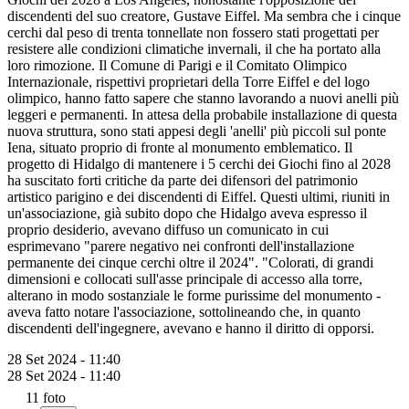
discendenti del suo creatore, Gustave Eiffel. Ma sembra che i cinque
cerchi dal peso di trenta tonnellate non fossero stati progettati per
resistere alle condizioni climatiche invernali, il che ha portato alla
loro rimozione. Il Comune di Parigi e il Comitato Olimpico
Internazionale, rispettivi proprietari della Torre Eiffel e del logo
olimpico, hanno fatto sapere che stanno lavorando a nuovi anelli più
leggeri e permanenti. In attesa della probabile installazione di questa
nuova struttura, sono stati appesi degli 'anelli' più piccoli sul ponte
Iena, situato proprio di fronte al monumento emblematico. Il
progetto di Hidalgo di mantenere i 5 cerchi dei Giochi fino al 2028
ha suscitato forti critiche da parte dei difensori del patrimonio
artistico parigino e dei discendenti di Eiffel. Questi ultimi, riuniti in
un'associazione, già subito dopo che Hidalgo aveva espresso il
proprio desiderio, avevano diffuso un comunicato in cui
esprimevano "parere negativo nei confronti dell'installazione
permanente dei cinque cerchi oltre il 2024". "Colorati, di grandi
dimensioni e collocati sull'asse principale di accesso alla torre,
alterano in modo sostanziale le forme purissime del monumento -
aveva fatto notare l'associazione, sottolineando che, in quanto
discendenti dell'ingegnere, avevano e hanno il diritto di opporsi.
28 Set 2024 - 11:40
28 Set 2024 - 11:40
11
foto