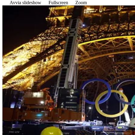
Avvia slideshow
Fullscreen
Zoom