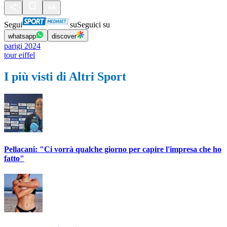
Segui
su
Seguici su
whatsapp
discover
parigi 2024
tour eiffel
I più visti di Altri Sport
Pellacani: "Ci vorrà qualche giorno per capire l'impresa che ho
fatto"