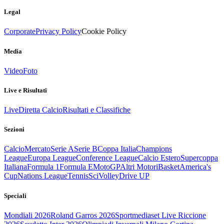
Legal
Corporate
Privacy Policy
Cookie Policy
Media
Video
Foto
Live e Risultati
Live
Diretta Calcio
Risultati e Classifiche
Sezioni
Calcio
Mercato
Serie A
Serie B
Coppa Italia
Champions
League
Europa League
Conference League
Calcio Estero
Supercoppa
Italiana
Formula 1
Formula E
MotoGP
Altri Motori
Basket
America's
Cup
Nations League
Tennis
Sci
Volley
Drive UP
Speciali
Mondiali 2026
Roland Garros 2026
Sportmediaset Live Riccione