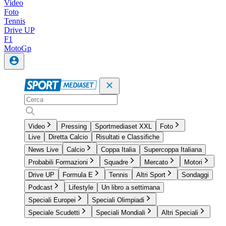
Video
Foto
Tennis
Drive UP
F1
MotoGp
Video
Pressing
Sportmediaset XXL
Foto
Live
Diretta Calcio
Risultati e Classifiche
News Live
Calcio
Coppa Italia
Supercoppa Italiana
Probabili Formazioni
Squadre
Mercato
Motori
Drive UP
Formula E
Tennis
Altri Sport
Sondaggi
Podcast
Lifestyle
Un libro a settimana
Speciali Europei
Speciali Olimpiadi
Speciale Scudetti
Speciali Mondiali
Altri Speciali