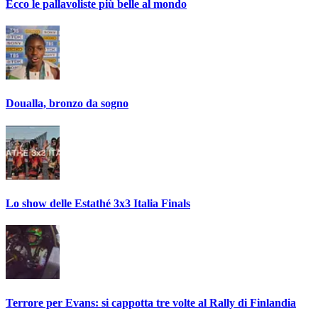
Ecco le pallavoliste più belle al mondo
Doualla, bronzo da sogno
Lo show delle Estathé 3x3 Italia Finals
Terrore per Evans: si cappotta tre volte al Rally di Finlandia