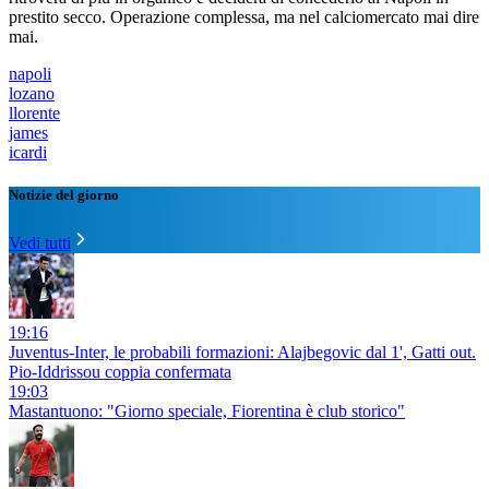
prestito secco. Operazione complessa, ma nel calciomercato mai dire
mai.
napoli
lozano
llorente
james
icardi
Notizie del giorno
Vedi tutti
19:16
Juventus-Inter, le probabili formazioni: Alajbegovic dal 1', Gatti out.
Pio-Iddrissou coppia confermata
19:03
Mastantuono: "Giorno speciale, Fiorentina è club storico"