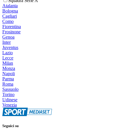
Squadra Serie A
Atalanta
Bologna
Cagliari
Como
Fiorentina
Frosinone
Genoa
Inter
Juventus
Lazio
Lecce
Milan
Monza
Napoli
Parma
Roma
Sassuolo
Torino
Udinese
Venezia
Seguici su