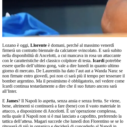
Lozano è oggi,
Llorente
è domani, perché al massimo venerdì
firmerà un contratto biennale da calciatore svincolato. E sarà subito
nella disponibilità di Ancelotti, a cui mancava in rosa un attaccante
con le caratteristiche del classico colpitore di testa.
Icardi
potrebbe
essere quello dell’ultimo gong, vale a dire lunedì in quanto ultimo
giorno di mercato. De Laurentiis ha dato l’aut aut a Wanda Nara: se
non firmate entro giovedì, poi non ci sarà più il tempo per tesserare il
bomber argentino. Ma il pessimismo è obbligatorio, nel vedere come
Icardi continua testardamente a dire che il suo futuro ancora sarà
all’Inter.
E
James
? Il Napoli lo aspetta, senza ansia e senza fretta. Se viene,
bene, altrimenti si continuerà a fare (bene) con il vasto materiale in
attacco, a disposizione di Ancelotti. È un’operazione complessa,
nella quale il Napoli non si è mai lanciato a capofitto, preferendo la
tattica dell’attesa. Magari succede che lunedì don Florentino se se lo
ritroverà di più in organico e deciderà di concederlo al Napoli in