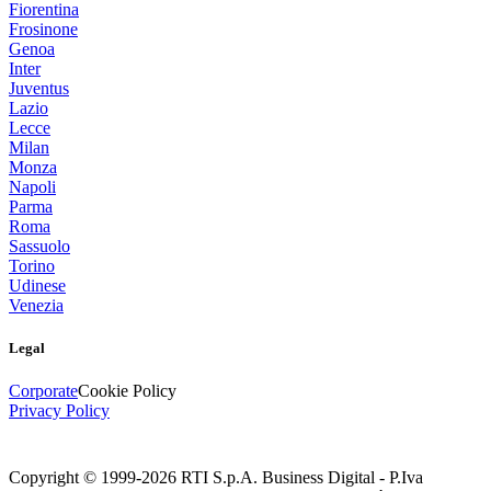
Fiorentina
Frosinone
Genoa
Inter
Juventus
Lazio
Lecce
Milan
Monza
Napoli
Parma
Roma
Sassuolo
Torino
Udinese
Venezia
Legal
Corporate
Cookie Policy
Privacy Policy
Copyright © 1999-
2026
RTI S.p.A. Business Digital - P.Iva