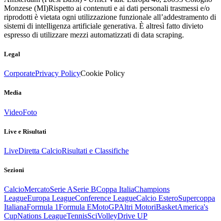
Monzese (MI)
Rispetto ai contenuti e ai dati personali trasmessi e/o
riprodotti è vietata ogni utilizzazione funzionale all’addestramento di
sistemi di intelligenza artificiale generativa. È altresì fatto divieto
espresso di utilizzare mezzi automatizzati di data scraping.
Legal
Corporate
Privacy Policy
Cookie Policy
Media
Video
Foto
Live e Risultati
Live
Diretta Calcio
Risultati e Classifiche
Sezioni
Calcio
Mercato
Serie A
Serie B
Coppa Italia
Champions
League
Europa League
Conference League
Calcio Estero
Supercoppa
Italiana
Formula 1
Formula E
MotoGP
Altri Motori
Basket
America's
Cup
Nations League
Tennis
Sci
Volley
Drive UP