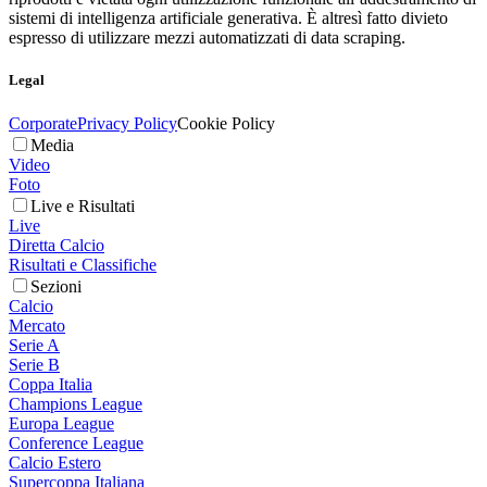
sistemi di intelligenza artificiale generativa. È altresì fatto divieto
espresso di utilizzare mezzi automatizzati di data scraping.
Legal
Corporate
Privacy Policy
Cookie Policy
Media
Video
Foto
Live e Risultati
Live
Diretta Calcio
Risultati e Classifiche
Sezioni
Calcio
Mercato
Serie A
Serie B
Coppa Italia
Champions League
Europa League
Conference League
Calcio Estero
Supercoppa Italiana