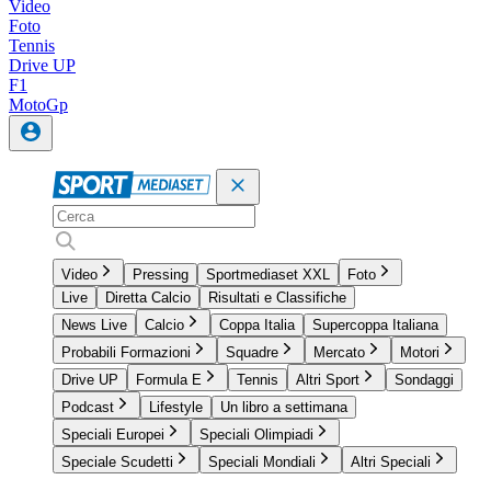
Video
Foto
Tennis
Drive UP
F1
MotoGp
Video
Pressing
Sportmediaset XXL
Foto
Live
Diretta Calcio
Risultati e Classifiche
News Live
Calcio
Coppa Italia
Supercoppa Italiana
Probabili Formazioni
Squadre
Mercato
Motori
Drive UP
Formula E
Tennis
Altri Sport
Sondaggi
Podcast
Lifestyle
Un libro a settimana
Speciali Europei
Speciali Olimpiadi
Speciale Scudetti
Speciali Mondiali
Altri Speciali