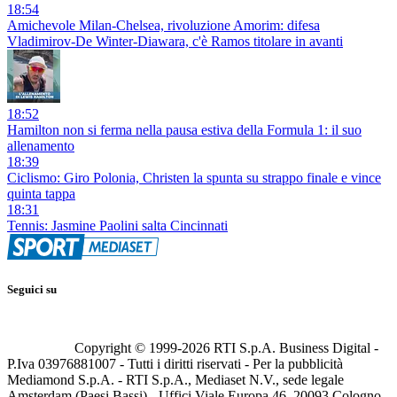
18:54
Amichevole Milan-Chelsea, rivoluzione Amorim: difesa
Vladimirov-De Winter-Diawara, c'è Ramos titolare in avanti
18:52
Hamilton non si ferma nella pausa estiva della Formula 1: il suo
allenamento
18:39
Ciclismo: Giro Polonia, Christen la spunta su strappo finale e vince
quinta tappa
18:31
Tennis: Jasmine Paolini salta Cincinnati
Seguici su
Copyright © 1999-
2026
RTI S.p.A. Business Digital -
P.Iva 03976881007 - Tutti i diritti riservati - Per la pubblicità
Mediamond S.p.A. - RTI S.p.A., Mediaset N.V., sede legale
Amsterdam (Paesi Bassi) - Uffici Viale Europa 46, 20093 Cologno