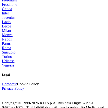
Fiorentina
Frosinone
Genoa
Inter
Juventus
Lazio
Lecce
Milan
Monza
Napoli
Parma
Roma
Sassuolo
Torino
Udinese
Venezia
Legal
Corporate
Cookie Policy
Privacy Policy
Copyright © 1999-
2026
RTI S.p.A. Business Digital - P.Iva
03976881007 - Tutti i diritti riservati - Per la pubblicità Mediamond