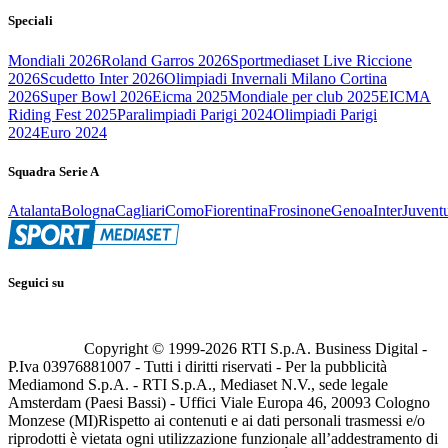
Speciali
Mondiali 2026
Roland Garros 2026
Sportmediaset Live Riccione
2026
Scudetto Inter 2026
Olimpiadi Invernali Milano Cortina
2026
Super Bowl 2026
Eicma 2025
Mondiale per club 2025
EICMA
Riding Fest 2025
Paralimpiadi Parigi 2024
Olimpiadi Parigi
2024
Euro 2024
Squadra Serie A
Atalanta
Bologna
Cagliari
Como
Fiorentina
Frosinone
Genoa
Inter
Juvent
Seguici su
Copyright © 1999-
2026
RTI S.p.A. Business Digital -
P.Iva 03976881007 - Tutti i diritti riservati - Per la pubblicità
Mediamond S.p.A. - RTI S.p.A., Mediaset N.V., sede legale
Amsterdam (Paesi Bassi) - Uffici Viale Europa 46, 20093 Cologno
Monzese (MI)
Rispetto ai contenuti e ai dati personali trasmessi e/o
riprodotti è vietata ogni utilizzazione funzionale all’addestramento di