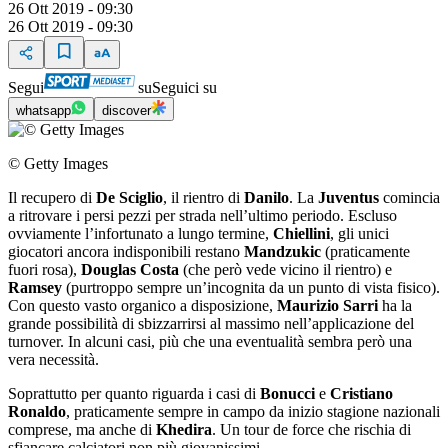
26 Ott 2019 - 09:30
26 Ott 2019 - 09:30
Segui
su
Seguici su
whatsapp
discover
© Getty Images
Il recupero di
De Sciglio
, il rientro di
Danilo
. La
Juventus
comincia
a ritrovare i persi pezzi per strada nell’ultimo periodo. Escluso
ovviamente l’infortunato a lungo termine,
Chiellini
, gli unici
giocatori ancora indisponibili restano
Mandzukic
(praticamente
fuori rosa),
Douglas Costa
(che però vede vicino il rientro) e
Ramsey
(purtroppo sempre un’incognita da un punto di vista fisico).
Con questo vasto organico a disposizione,
Maurizio Sarri
ha la
grande possibilità di sbizzarrirsi al massimo nell’applicazione del
turnover. In alcuni casi, più che una eventualità sembra però una
vera necessità.
Soprattutto per quanto riguarda i casi di
Bonucci
e
Cristiano
Ronaldo
, praticamente sempre in campo da inizio stagione nazionali
comprese, ma anche di
Khedira
. Un tour de force che rischia di
sfiancare calciatori non più giovanissimi.