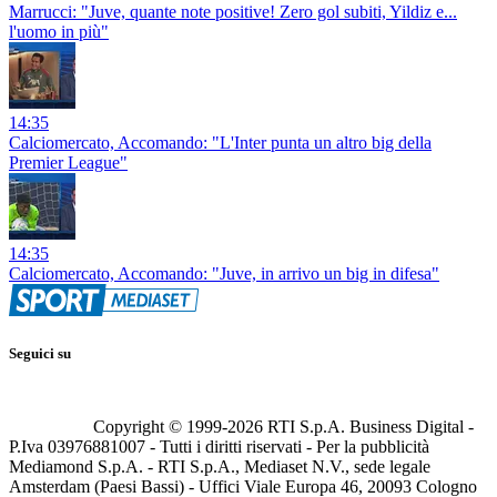
Marrucci: "Juve, quante note positive! Zero gol subiti, Yildiz e...
l'uomo in più"
14:35
Calciomercato, Accomando: "L'Inter punta un altro big della
Premier League"
14:35
Calciomercato, Accomando: "Juve, in arrivo un big in difesa"
Seguici su
Copyright © 1999-
2026
RTI S.p.A. Business Digital -
P.Iva 03976881007 - Tutti i diritti riservati - Per la pubblicità
Mediamond S.p.A. - RTI S.p.A., Mediaset N.V., sede legale
Amsterdam (Paesi Bassi) - Uffici Viale Europa 46, 20093 Cologno