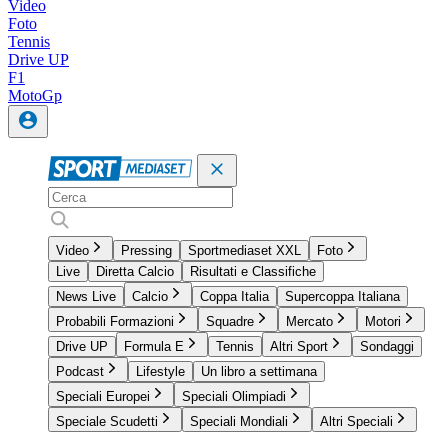
Video
Foto
Tennis
Drive UP
F1
MotoGp
Video
Pressing
Sportmediaset XXL
Foto
Live
Diretta Calcio
Risultati e Classifiche
News Live
Calcio
Coppa Italia
Supercoppa Italiana
Probabili Formazioni
Squadre
Mercato
Motori
Drive UP
Formula E
Tennis
Altri Sport
Sondaggi
Podcast
Lifestyle
Un libro a settimana
Speciali Europei
Speciali Olimpiadi
Speciale Scudetti
Speciali Mondiali
Altri Speciali