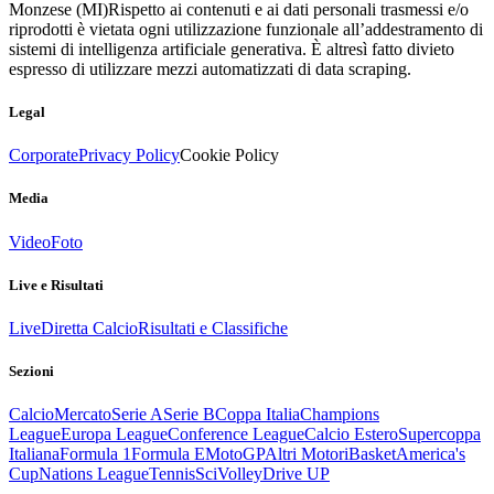
Monzese (MI)
Rispetto ai contenuti e ai dati personali trasmessi e/o
riprodotti è vietata ogni utilizzazione funzionale all’addestramento di
sistemi di intelligenza artificiale generativa. È altresì fatto divieto
espresso di utilizzare mezzi automatizzati di data scraping.
Legal
Corporate
Privacy Policy
Cookie Policy
Media
Video
Foto
Live e Risultati
Live
Diretta Calcio
Risultati e Classifiche
Sezioni
Calcio
Mercato
Serie A
Serie B
Coppa Italia
Champions
League
Europa League
Conference League
Calcio Estero
Supercoppa
Italiana
Formula 1
Formula E
MotoGP
Altri Motori
Basket
America's
Cup
Nations League
Tennis
Sci
Volley
Drive UP