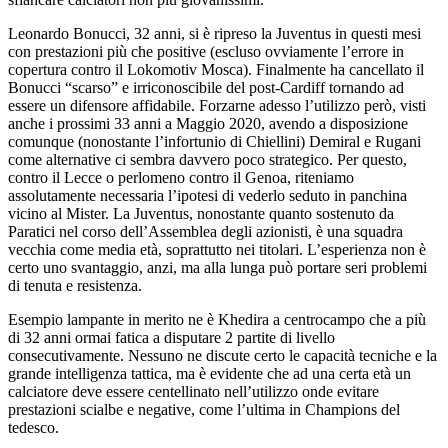
Leonardo Bonucci, 32 anni, si è ripreso la Juventus in questi mesi
con prestazioni più che positive (escluso ovviamente l’errore in
copertura contro il Lokomotiv Mosca). Finalmente ha cancellato il
Bonucci “scarso” e irriconoscibile del post-Cardiff tornando ad
essere un difensore affidabile. Forzarne adesso l’utilizzo però, visti
anche i prossimi 33 anni a Maggio 2020, avendo a disposizione
comunque (nonostante l’infortunio di Chiellini) Demiral e Rugani
come alternative ci sembra davvero poco strategico. Per questo,
contro il Lecce o perlomeno contro il Genoa, riteniamo
assolutamente necessaria l’ipotesi di vederlo seduto in panchina
vicino al Mister. La Juventus, nonostante quanto sostenuto da
Paratici nel corso dell’Assemblea degli azionisti, è una squadra
vecchia come media età, soprattutto nei titolari. L’esperienza non è
certo uno svantaggio, anzi, ma alla lunga può portare seri problemi
di tenuta e resistenza.
Esempio lampante in merito ne è Khedira a centrocampo che a più
di 32 anni ormai fatica a disputare 2 partite di livello
consecutivamente. Nessuno ne discute certo le capacità tecniche e la
grande intelligenza tattica, ma è evidente che ad una certa età un
calciatore deve essere centellinato nell’utilizzo onde evitare
prestazioni scialbe e negative, come l’ultima in Champions del
tedesco.