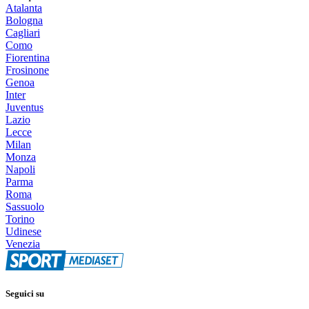
Atalanta
Bologna
Cagliari
Como
Fiorentina
Frosinone
Genoa
Inter
Juventus
Lazio
Lecce
Milan
Monza
Napoli
Parma
Roma
Sassuolo
Torino
Udinese
Venezia
Seguici su