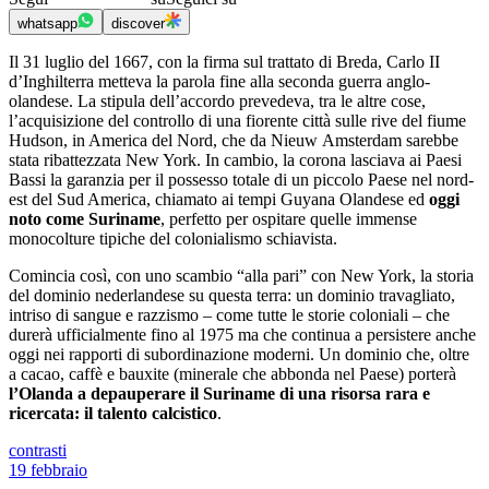
whatsapp
discover
Il 31 luglio del 1667, con la firma sul trattato di Breda, Carlo II
d’Inghilterra metteva la parola fine alla seconda guerra anglo-
olandese. La stipula dell’accordo prevedeva, tra le altre cose,
l’acquisizione del controllo di una fiorente città sulle rive del fiume
Hudson, in America del Nord, che da Nieuw Amsterdam sarebbe
stata ribattezzata New York. In cambio, la corona lasciava ai Paesi
Bassi la garanzia per il possesso totale di un piccolo Paese nel nord-
est del Sud America, chiamato ai tempi Guyana Olandese ed
oggi
noto come Suriname
, perfetto per ospitare quelle immense
monocolture tipiche del colonialismo schiavista.
Comincia così, con uno scambio “alla pari” con New York, la storia
del dominio nederlandese su questa terra: un dominio travagliato,
intriso di sangue e razzismo – come tutte le storie coloniali – che
durerà ufficialmente fino al 1975 ma che continua a persistere anche
oggi nei rapporti di subordinazione moderni. Un dominio che, oltre
a cacao, caffè e bauxite (minerale che abbonda nel Paese) porterà
l’Olanda a depauperare il Suriname di una risorsa rara e
ricercata: il talento calcistico
.
contrasti
19 febbraio