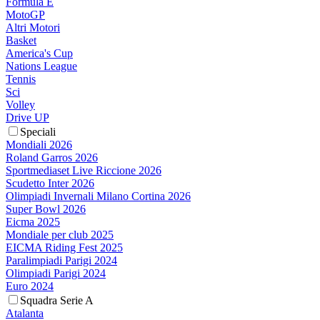
Formula E
MotoGP
Altri Motori
Basket
America's Cup
Nations League
Tennis
Sci
Volley
Drive UP
Speciali
Mondiali 2026
Roland Garros 2026
Sportmediaset Live Riccione 2026
Scudetto Inter 2026
Olimpiadi Invernali Milano Cortina 2026
Super Bowl 2026
Eicma 2025
Mondiale per club 2025
EICMA Riding Fest 2025
Paralimpiadi Parigi 2024
Olimpiadi Parigi 2024
Euro 2024
Squadra Serie A
Atalanta