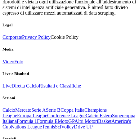
riprodotti è vietata ogni utilizzazione funzionale all’addestramento di
sistemi di intelligenza artificiale generativa. È altresì fatto divieto
espresso di utilizzare mezzi automatizzati di data scraping.
Legal
Corporate
Privacy Policy
Cookie Policy
Media
Video
Foto
Live e Risultati
Live
Diretta Calcio
Risultati e Classifiche
Sezioni
Calcio
Mercato
Serie A
Serie B
Coppa Italia
Champions
League
Europa League
Conference League
Calcio Estero
Supercoppa
Italiana
Formula 1
Formula E
MotoGP
Altri Motori
Basket
America's
Cup
Nations League
Tennis
Sci
Volley
Drive UP
Speciali