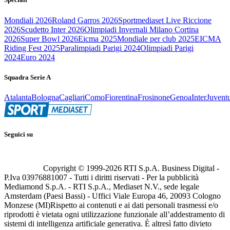
Mondiali 2026
Roland Garros 2026
Sportmediaset Live Riccione
2026
Scudetto Inter 2026
Olimpiadi Invernali Milano Cortina
2026
Super Bowl 2026
Eicma 2025
Mondiale per club 2025
EICMA
Riding Fest 2025
Paralimpiadi Parigi 2024
Olimpiadi Parigi
2024
Euro 2024
Squadra Serie A
Atalanta
Bologna
Cagliari
Como
Fiorentina
Frosinone
Genoa
Inter
Juvent
Seguici su
Copyright © 1999-
2026
RTI S.p.A. Business Digital -
P.Iva 03976881007 - Tutti i diritti riservati - Per la pubblicità
Mediamond S.p.A. - RTI S.p.A., Mediaset N.V., sede legale
Amsterdam (Paesi Bassi) - Uffici Viale Europa 46, 20093 Cologno
Monzese (MI)
Rispetto ai contenuti e ai dati personali trasmessi e/o
riprodotti è vietata ogni utilizzazione funzionale all’addestramento di
sistemi di intelligenza artificiale generativa. È altresì fatto divieto