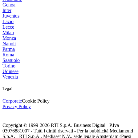
Genoa
Inter
Juventus
Lazio
Lecce
Milan
Monza
Napoli
Parma
Roma
Sassuolo
Torino
Udinese
Venezia
Legal
Corporate
Cookie Policy
Privacy Policy
Copyright © 1999-
2026
RTI S.p.A. Business Digital - P.Iva
03976881007 - Tutti i diritti riservati - Per la pubblicità Mediamond
S.p.A. - RTI S.p.A., Mediaset N.V., sede legale Amsterdam (Paesi