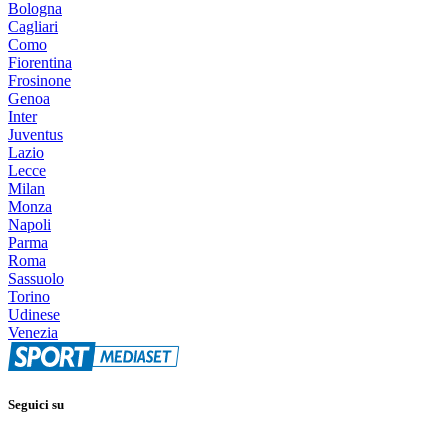
Bologna
Cagliari
Como
Fiorentina
Frosinone
Genoa
Inter
Juventus
Lazio
Lecce
Milan
Monza
Napoli
Parma
Roma
Sassuolo
Torino
Udinese
Venezia
Seguici su