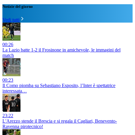
Notizie del giorno
Vedi tutti
00:26
La Lazio batte 1-2 il Frosinone in amichevole, le immagini del
match
00:23
Il Como piomba su Sebastiano Esposito, l’Inter è spettatrice
interessata…
23:22
L'Arezzo stende il Brescia e si regala il Cagliari, Benevento-
Ravenna pirotecnico!