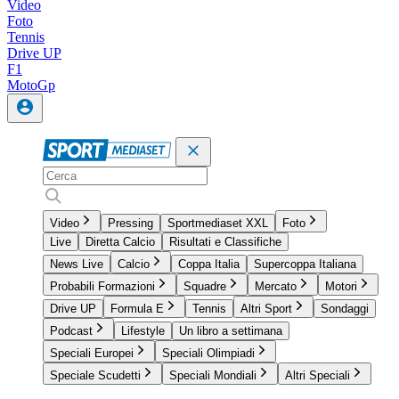
Video
Foto
Tennis
Drive UP
F1
MotoGp
Video
Pressing
Sportmediaset XXL
Foto
Live
Diretta Calcio
Risultati e Classifiche
News Live
Calcio
Coppa Italia
Supercoppa Italiana
Probabili Formazioni
Squadre
Mercato
Motori
Drive UP
Formula E
Tennis
Altri Sport
Sondaggi
Podcast
Lifestyle
Un libro a settimana
Speciali Europei
Speciali Olimpiadi
Speciale Scudetti
Speciali Mondiali
Altri Speciali