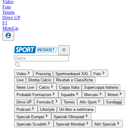
Video
Foto
Tennis
Drive UP
F1
MotoGp
Video
Pressing
Sportmediaset XXL
Foto
Live
Diretta Calcio
Risultati e Classifiche
News Live
Calcio
Coppa Italia
Supercoppa Italiana
Probabili Formazioni
Squadre
Mercato
Motori
Drive UP
Formula E
Tennis
Altri Sport
Sondaggi
Podcast
Lifestyle
Un libro a settimana
Speciali Europei
Speciali Olimpiadi
Speciale Scudetti
Speciali Mondiali
Altri Speciali