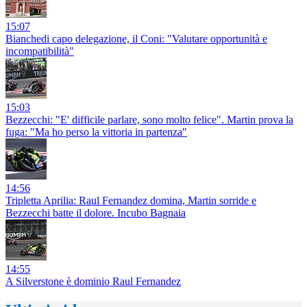
15:07
Bianchedi capo delegazione, il Coni: "Valutare opportunità e
incompatibilità"
15:03
Bezzecchi: "E' difficile parlare, sono molto felice". Martin prova la
fuga: "Ma ho perso la vittoria in partenza"
14:56
Tripletta Aprilia: Raul Fernandez domina, Martin sorride e
Bezzecchi batte il dolore. Incubo Bagnaia
14:55
A Silverstone è dominio Raul Fernandez