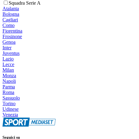
Squadra Serie A
Atalanta
Bologna
Cagliari
Como
Fiorentina
Frosinone
Genoa
Inter
Juventus
Lazio
Lecce
Milan
Monza
Napoli
Parma
Roma
Sassuolo
Torino
Udinese
Venezia
Seguici su