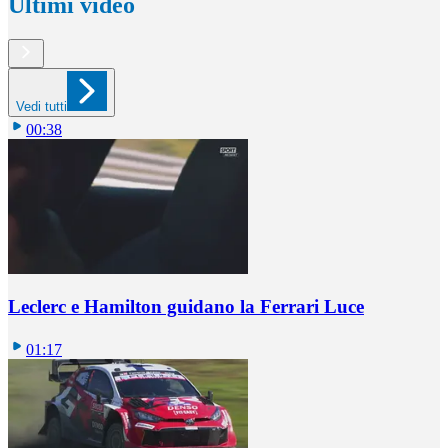
Ultimi video
Vedi tutti
00:38
Leclerc e Hamilton guidano la Ferrari Luce
01:17