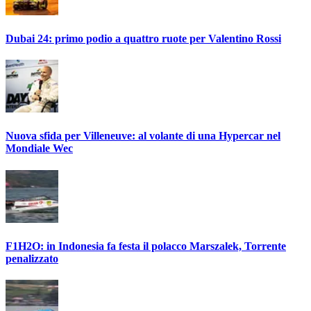
Dubai 24: primo podio a quattro ruote per Valentino Rossi
Nuova sfida per Villeneuve: al volante di una Hypercar nel
Mondiale Wec
F1H2O: in Indonesia fa festa il polacco Marszalek, Torrente
penalizzato