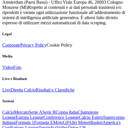
Amsterdam (Paesi Bassi) - Uffici Viale Europa 46, 20093 Cologno
Monzese (MI)
Rispetto ai contenuti e ai dati personali trasmessi e/o
riprodotti è vietata ogni utilizzazione funzionale all’addestramento di
sistemi di intelligenza artificiale generativa. È altresì fatto divieto
espresso di utilizzare mezzi automatizzati di data scraping.
Legal
Corporate
Privacy Policy
Cookie Policy
Media
Video
Foto
Live e Risultati
Live
Diretta Calcio
Risultati e Classifiche
Sezioni
Calcio
Mercato
Serie A
Serie B
Coppa Italia
Champions
League
Europa League
Conference League
Calcio Estero
Supercoppa
Italiana
Formula 1
Formula E
MotoGP
Altri Motori
Basket
America's
Cup
Nations League
Tennis
Sci
Volley
Drive UP