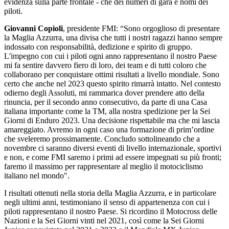
evidenza sulla parte frontale - che dei numeri di gara e nomi dei
piloti.
Giovanni Copioli
, presidente FMI: “Sono orgoglioso di presentare
la Maglia Azzurra, una divisa che tutti i nostri ragazzi hanno sempre
indossato con responsabilità, dedizione e spirito di gruppo.
L'impegno con cui i piloti ogni anno rappresentano il nostro Paese
mi fa sentire davvero fiero di loro, dei team e di tutti coloro che
collaborano per conquistare ottimi risultati a livello mondiale. Sono
certo che anche nel 2023 questo spirito rimarrà intatto. Nel contesto
odierno degli Assoluti, mi rammarica dover prendere atto della
rinuncia, per il secondo anno consecutivo, da parte di una Casa
italiana importante come la TM, alla nostra spedizione per la Sei
Giorni di Enduro 2023. Una decisione rispettabile ma che mi lascia
amareggiato. Avremo in ogni caso una formazione di prim’ordine
che sveleremo prossimamente. Concludo sottolineando che a
novembre ci saranno diversi eventi di livello internazionale, sportivi
e non, e come FMI saremo i primi ad essere impegnati su più fronti;
faremo il massimo per rappresentare al meglio il motociclismo
italiano nel mondo".
I risultati ottenuti nella storia della Maglia Azzurra, e in particolare
negli ultimi anni, testimoniano il senso di appartenenza con cui i
piloti rappresentano il nostro Paese. Si ricordino il Motocross delle
Nazioni e la Sei Giorni vinti nel 2021, così come la Sei Giorni