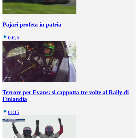
Pajari profeta in patria
00:25
Terrore per Evans: si cappotta tre volte al Rally di
Finlandia
01:15