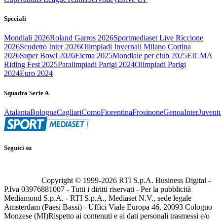
Speciali
Mondiali 2026
Roland Garros 2026
Sportmediaset Live Riccione
2026
Scudetto Inter 2026
Olimpiadi Invernali Milano Cortina
2026
Super Bowl 2026
Eicma 2025
Mondiale per club 2025
EICMA
Riding Fest 2025
Paralimpiadi Parigi 2024
Olimpiadi Parigi
2024
Euro 2024
Squadra Serie A
Atalanta
Bologna
Cagliari
Como
Fiorentina
Frosinone
Genoa
Inter
Juvent
Seguici su
Copyright © 1999-
2026
RTI S.p.A. Business Digital -
P.Iva 03976881007 - Tutti i diritti riservati - Per la pubblicità
Mediamond S.p.A. - RTI S.p.A., Mediaset N.V., sede legale
Amsterdam (Paesi Bassi) - Uffici Viale Europa 46, 20093 Cologno
Monzese (MI)
Rispetto ai contenuti e ai dati personali trasmessi e/o