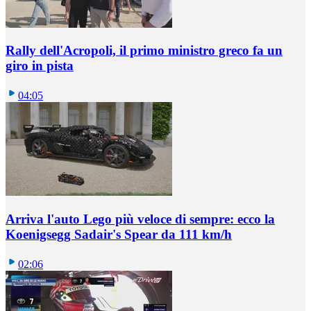
Rally dell'Acropoli, il primo ministro greco fa un
giro in pista
04:05
Arriva l'auto Lego più veloce di sempre: ecco la
Koenigsegg Sadair's Spear da 111 km/h
02:06