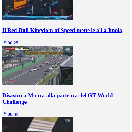
Il Red Bull Kingdom of Speed mette le ali a Imola
00:28
Disastro a Monza alla partenza del GT World
Challenge
00:38