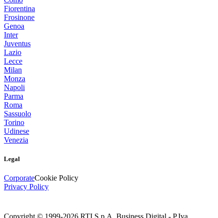
Fiorentina
Frosinone
Genoa
Inter
Juventus
Lazio
Lecce
Milan
Monza
Napoli
Parma
Roma
Sassuolo
Torino
Udinese
Venezia
Legal
Corporate
Cookie Policy
Privacy Policy
Copyright © 1999-
2026
RTI S.p.A. Business Digital - P.Iva