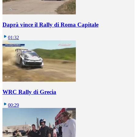
Daprà vince il Rally di Roma Capitale
01:32
WRC Rally di Grecia
00:29