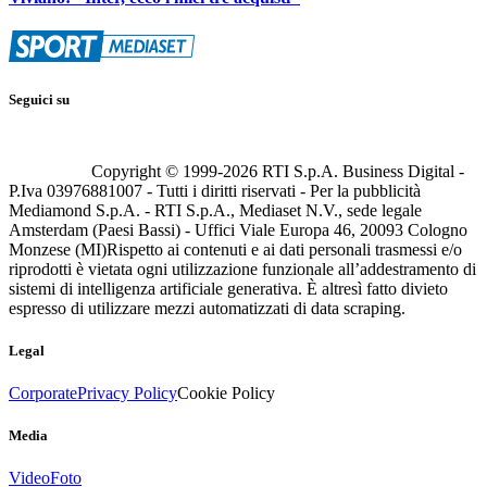
Seguici su
Copyright © 1999-
2026
RTI S.p.A. Business Digital -
P.Iva 03976881007 - Tutti i diritti riservati - Per la pubblicità
Mediamond S.p.A. - RTI S.p.A., Mediaset N.V., sede legale
Amsterdam (Paesi Bassi) - Uffici Viale Europa 46, 20093 Cologno
Monzese (MI)
Rispetto ai contenuti e ai dati personali trasmessi e/o
riprodotti è vietata ogni utilizzazione funzionale all’addestramento di
sistemi di intelligenza artificiale generativa. È altresì fatto divieto
espresso di utilizzare mezzi automatizzati di data scraping.
Legal
Corporate
Privacy Policy
Cookie Policy
Media
Video
Foto