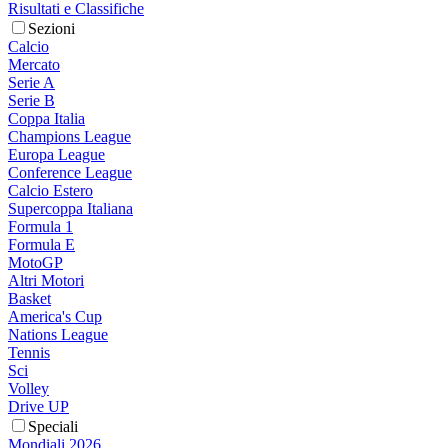
Risultati e Classifiche
Sezioni
Calcio
Mercato
Serie A
Serie B
Coppa Italia
Champions League
Europa League
Conference League
Calcio Estero
Supercoppa Italiana
Formula 1
Formula E
MotoGP
Altri Motori
Basket
America's Cup
Nations League
Tennis
Sci
Volley
Drive UP
Speciali
Mondiali 2026