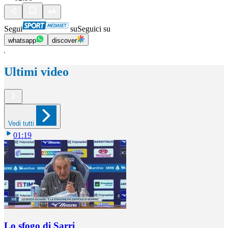
Segui
su
Seguici su
whatsapp
discover
Ultimi video
Vedi tutti
01:19
Lo sfogo di Sarri