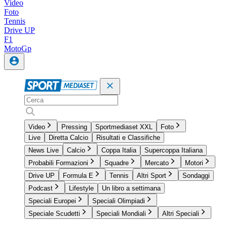
Video
Foto
Tennis
Drive UP
F1
MotoGp
Video
Pressing
Sportmediaset XXL
Foto
Live
Diretta Calcio
Risultati e Classifiche
News Live
Calcio
Coppa Italia
Supercoppa Italiana
Probabili Formazioni
Squadre
Mercato
Motori
Drive UP
Formula E
Tennis
Altri Sport
Sondaggi
Podcast
Lifestyle
Un libro a settimana
Speciali Europei
Speciali Olimpiadi
Speciale Scudetti
Speciali Mondiali
Altri Speciali