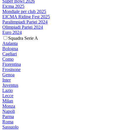
Super Bowl 2026
Eicma 2025
Mondiale per club 2025
EICMA Riding Fest 2025
Paralimpiadi Parigi 2024
Olimpiadi Parigi 2024
Euro 2024
Squadra Serie A
Atalanta
Bologna
Cagliari
Como
Fiorentina
Frosinone
Genoa
Inter
Juventus
Lazio
Lecce
Milan
Monza
Napoli
Parma
Roma
Sassuolo