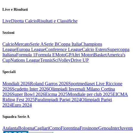
Live e Risultati
Live
Diretta Calcio
Risultati e Classifiche
Sezioni
Calcio
Mercato
Serie A
Serie B
Coppa Italia
Champions
League
Europa League
Conference League
Calcio Estero
Supercoppa
Italiana
Formula 1
Formula E
MotoGP
Altri Motori
Basket
America's
Cup
Nations League
Tennis
Sci
Volley
Drive UP
Speciali
Mondiali 2026
Roland Garros 2026
Sportmediaset Live Riccione
2026
Scudetto Inter 2026
Olimpiadi Invernali Milano Cortina
2026
Super Bowl 2026
Eicma 2025
Mondiale per club 2025
EICMA
Riding Fest 2025
Paralimpiadi Parigi 2024
Olimpiadi Parigi
2024
Euro 2024
Squadra Serie A
Atalanta
Bologna
Cagliari
Como
Fiorentina
Frosinone
Genoa
Inter
Juvent