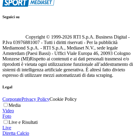
Seguici su
Copyright © 1999-
2026
RTI S.p.A. Business Digital -
P.Iva 03976881007 - Tutti i diritti riservati - Per la pubblicità
Mediamond S.p.A. - RTI S.p.A., Mediaset N.V., sede legale
Amsterdam (Paesi Bassi) - Uffici Viale Europa 46, 20093 Cologno
Monzese (MI)
Rispetto ai contenuti e ai dati personali trasmessi e/o
riprodotti è vietata ogni utilizzazione funzionale all’addestramento di
sistemi di intelligenza artificiale generativa. È altresì fatto divieto
espresso di utilizzare mezzi automatizzati di data scraping.
Legal
Corporate
Privacy Policy
Cookie Policy
Media
Video
Foto
Live e Risultati
Live
Diretta Calcio