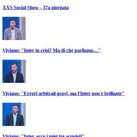
XXS Social Show - 37a giornata
Viviano: "Inter in crisi? Ma di che parliamo…"
Viviano: "Errori arbitrali gravi, ma l'Inter non è brillante"
Viviano: "Inter, ecco i miei tre acquisti"