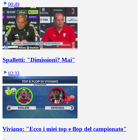
00:49
Spalletti: "Dimissioni? Mai"
02:33
Viviano: "Ecco i miei top e flop del campionato"