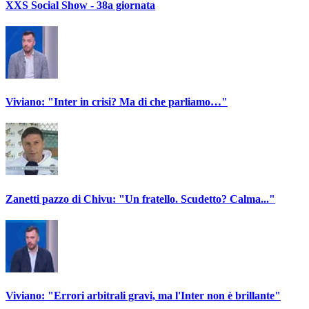
XXS Social Show - 38a giornata
Viviano: "Inter in crisi? Ma di che parliamo…"
Zanetti pazzo di Chivu: "Un fratello. Scudetto? Calma..."
Viviano: "Errori arbitrali gravi, ma l'Inter non è brillante"