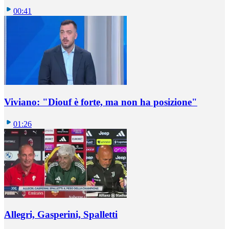
00:41
Viviano: "Diouf è forte, ma non ha posizione"
01:26
Allegri, Gasperini, Spalletti