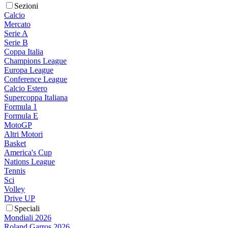
Sezioni
Calcio
Mercato
Serie A
Serie B
Coppa Italia
Champions League
Europa League
Conference League
Calcio Estero
Supercoppa Italiana
Formula 1
Formula E
MotoGP
Altri Motori
Basket
America's Cup
Nations League
Tennis
Sci
Volley
Drive UP
Speciali
Mondiali 2026
Roland Garros 2026