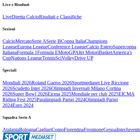
Live e Risultati
Live
Diretta Calcio
Risultati e Classifiche
Sezioni
Calcio
Mercato
Serie A
Serie B
Coppa Italia
Champions
League
Europa League
Conference League
Calcio Estero
Supercoppa
Italiana
Formula 1
Formula E
MotoGP
Altri Motori
Basket
America's
Cup
Nations League
Tennis
Sci
Volley
Drive UP
Speciali
Mondiali 2026
Roland Garros 2026
Sportmediaset Live Riccione
2026
Scudetto Inter 2026
Olimpiadi Invernali Milano Cortina
2026
Super Bowl 2026
Eicma 2025
Mondiale per club 2025
EICMA
Riding Fest 2025
Paralimpiadi Parigi 2024
Olimpiadi Parigi
2024
Euro 2024
Squadra Serie A
Atalanta
Bologna
Cagliari
Como
Fiorentina
Frosinone
Genoa
Inter
Juvent