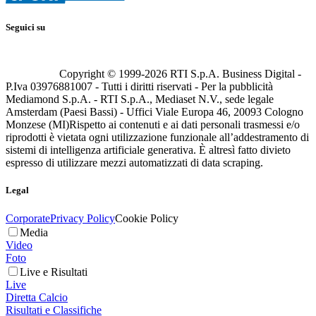
Seguici su
Copyright © 1999-
2026
RTI S.p.A. Business Digital -
P.Iva 03976881007 - Tutti i diritti riservati - Per la pubblicità
Mediamond S.p.A. - RTI S.p.A., Mediaset N.V., sede legale
Amsterdam (Paesi Bassi) - Uffici Viale Europa 46, 20093 Cologno
Monzese (MI)
Rispetto ai contenuti e ai dati personali trasmessi e/o
riprodotti è vietata ogni utilizzazione funzionale all’addestramento di
sistemi di intelligenza artificiale generativa. È altresì fatto divieto
espresso di utilizzare mezzi automatizzati di data scraping.
Legal
Corporate
Privacy Policy
Cookie Policy
Media
Video
Foto
Live e Risultati
Live
Diretta Calcio
Risultati e Classifiche