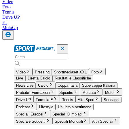
Video
Foto
Tennis
Drive UP
F1
MotoGp
Video
Pressing
Sportmediaset XXL
Foto
Live
Diretta Calcio
Risultati e Classifiche
News Live
Calcio
Coppa Italia
Supercoppa Italiana
Probabili Formazioni
Squadre
Mercato
Motori
Drive UP
Formula E
Tennis
Altri Sport
Sondaggi
Podcast
Lifestyle
Un libro a settimana
Speciali Europei
Speciali Olimpiadi
Speciale Scudetti
Speciali Mondiali
Altri Speciali