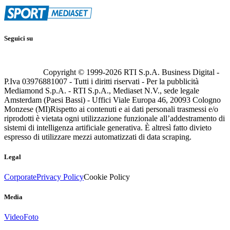
Seguici su
Copyright © 1999-
2026
RTI S.p.A. Business Digital -
P.Iva 03976881007 - Tutti i diritti riservati - Per la pubblicità
Mediamond S.p.A. - RTI S.p.A., Mediaset N.V., sede legale
Amsterdam (Paesi Bassi) - Uffici Viale Europa 46, 20093 Cologno
Monzese (MI)
Rispetto ai contenuti e ai dati personali trasmessi e/o
riprodotti è vietata ogni utilizzazione funzionale all’addestramento di
sistemi di intelligenza artificiale generativa. È altresì fatto divieto
espresso di utilizzare mezzi automatizzati di data scraping.
Legal
Corporate
Privacy Policy
Cookie Policy
Media
Video
Foto