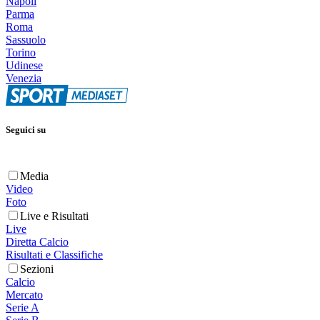
Napoli
Parma
Roma
Sassuolo
Torino
Udinese
Venezia
Seguici su
Media
Video
Foto
Live e Risultati
Live
Diretta Calcio
Risultati e Classifiche
Sezioni
Calcio
Mercato
Serie A