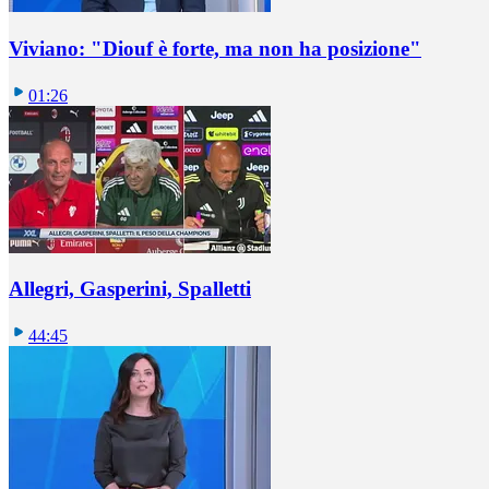
Viviano: "Diouf è forte, ma non ha posizione"
01:26
Allegri, Gasperini, Spalletti
44:45