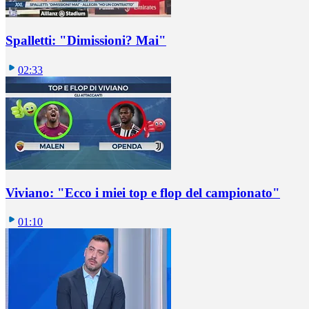
Spalletti: "Dimissioni? Mai"
02:33
Viviano: "Ecco i miei top e flop del campionato"
01:10