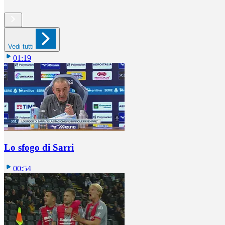
Vedi tutti
01:19
Lo sfogo di Sarri
00:54