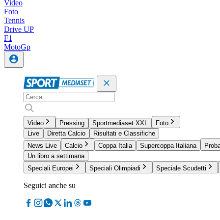
Video
Foto
Tennis
Drive UP
F1
MotoGp
Video
Pressing
Sportmediaset XXL
Foto
Live
Diretta Calcio
Risultati e Classifiche
News Live
Calcio
Coppa Italia
Supercoppa Italiana
Proba
Un libro a settimana
Speciali Europei
Speciali Olimpiadi
Speciale Scudetti
Seguici anche su