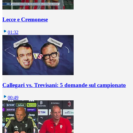
Lecce e Cremonese
01:32
Callegari vs. Trevisani: 5 domande sul campionato
00:49