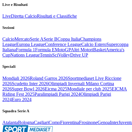
Live e Risultati
Live
Diretta Calcio
Risultati e Classifiche
Sezioni
Calcio
Mercato
Serie A
Serie B
Coppa Italia
Champions
League
Europa League
Conference League
Calcio Estero
Supercoppa
Italiana
Formula 1
Formula E
MotoGP
Altri Motori
Basket
America's
Cup
Nations League
Tennis
Sci
Volley
Drive UP
Speciali
Mondiali 2026
Roland Garros 2026
Sportmediaset Live Riccione
2026
Scudetto Inter 2026
Olimpiadi Invernali Milano Cortina
2026
Super Bowl 2026
Eicma 2025
Mondiale per club 2025
EICMA
Riding Fest 2025
Paralimpiadi Parigi 2024
Olimpiadi Parigi
2024
Euro 2024
Squadra Serie A
Atalanta
Bologna
Cagliari
Como
Fiorentina
Frosinone
Genoa
Inter
Juvent