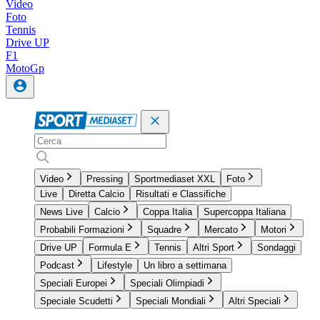
Video
Foto
Tennis
Drive UP
F1
MotoGp
Video
Pressing
Sportmediaset XXL
Foto
Live
Diretta Calcio
Risultati e Classifiche
News Live
Calcio
Coppa Italia
Supercoppa Italiana
Probabili Formazioni
Squadre
Mercato
Motori
Drive UP
Formula E
Tennis
Altri Sport
Sondaggi
Podcast
Lifestyle
Un libro a settimana
Speciali Europei
Speciali Olimpiadi
Speciale Scudetti
Speciali Mondiali
Altri Speciali