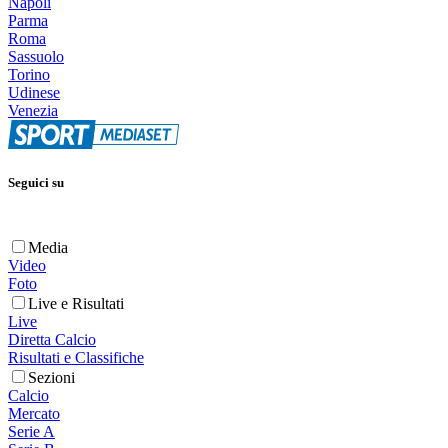
Napoli
Parma
Roma
Sassuolo
Torino
Udinese
Venezia
Seguici su
Media
Video
Foto
Live e Risultati
Live
Diretta Calcio
Risultati e Classifiche
Sezioni
Calcio
Mercato
Serie A