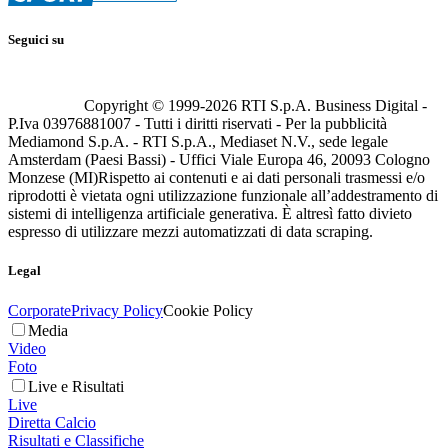
Seguici su
Copyright © 1999-
2026
RTI S.p.A. Business Digital -
P.Iva 03976881007 - Tutti i diritti riservati - Per la pubblicità
Mediamond S.p.A. - RTI S.p.A., Mediaset N.V., sede legale
Amsterdam (Paesi Bassi) - Uffici Viale Europa 46, 20093 Cologno
Monzese (MI)
Rispetto ai contenuti e ai dati personali trasmessi e/o
riprodotti è vietata ogni utilizzazione funzionale all’addestramento di
sistemi di intelligenza artificiale generativa. È altresì fatto divieto
espresso di utilizzare mezzi automatizzati di data scraping.
Legal
Corporate
Privacy Policy
Cookie Policy
Media
Video
Foto
Live e Risultati
Live
Diretta Calcio
Risultati e Classifiche