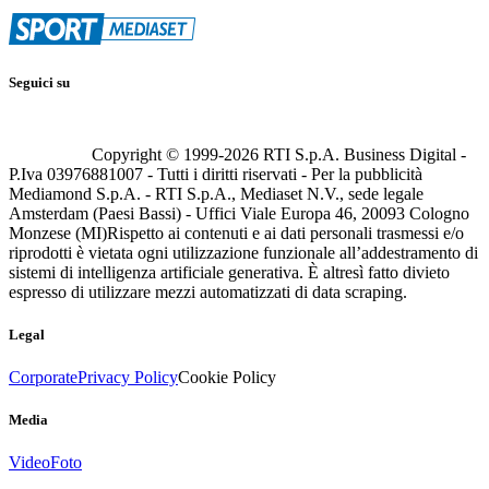
Seguici su
Copyright © 1999-
2026
RTI S.p.A. Business Digital -
P.Iva 03976881007 - Tutti i diritti riservati - Per la pubblicità
Mediamond S.p.A. - RTI S.p.A., Mediaset N.V., sede legale
Amsterdam (Paesi Bassi) - Uffici Viale Europa 46, 20093 Cologno
Monzese (MI)
Rispetto ai contenuti e ai dati personali trasmessi e/o
riprodotti è vietata ogni utilizzazione funzionale all’addestramento di
sistemi di intelligenza artificiale generativa. È altresì fatto divieto
espresso di utilizzare mezzi automatizzati di data scraping.
Legal
Corporate
Privacy Policy
Cookie Policy
Media
Video
Foto