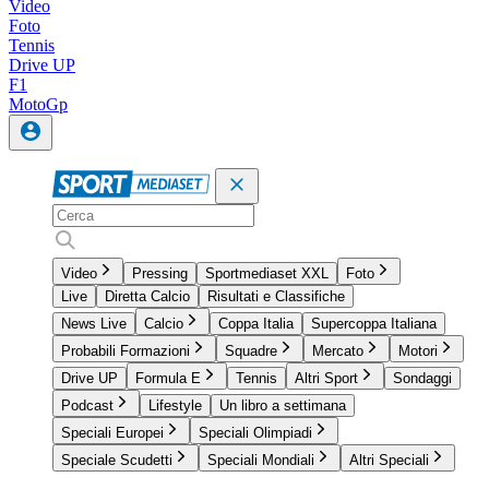
Video
Foto
Tennis
Drive UP
F1
MotoGp
Video
Pressing
Sportmediaset XXL
Foto
Live
Diretta Calcio
Risultati e Classifiche
News Live
Calcio
Coppa Italia
Supercoppa Italiana
Probabili Formazioni
Squadre
Mercato
Motori
Drive UP
Formula E
Tennis
Altri Sport
Sondaggi
Podcast
Lifestyle
Un libro a settimana
Speciali Europei
Speciali Olimpiadi
Speciale Scudetti
Speciali Mondiali
Altri Speciali