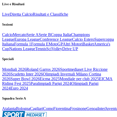
Live e Risultati
Live
Diretta Calcio
Risultati e Classifiche
Sezioni
Calcio
Mercato
Serie A
Serie B
Coppa Italia
Champions
League
Europa League
Conference League
Calcio Estero
Supercoppa
Italiana
Formula 1
Formula E
MotoGP
Altri Motori
Basket
America's
Cup
Nations League
Tennis
Sci
Volley
Drive UP
Speciali
Mondiali 2026
Roland Garros 2026
Sportmediaset Live Riccione
2026
Scudetto Inter 2026
Olimpiadi Invernali Milano Cortina
2026
Super Bowl 2026
Eicma 2025
Mondiale per club 2025
EICMA
Riding Fest 2025
Paralimpiadi Parigi 2024
Olimpiadi Parigi
2024
Euro 2024
Squadra Serie A
Atalanta
Bologna
Cagliari
Como
Fiorentina
Frosinone
Genoa
Inter
Juvent