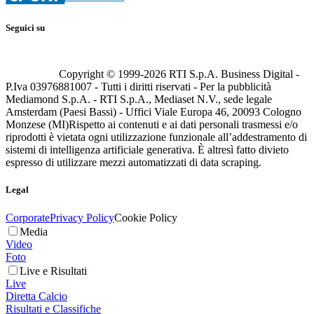
Seguici su
Copyright © 1999-
2026
RTI S.p.A. Business Digital -
P.Iva 03976881007 - Tutti i diritti riservati - Per la pubblicità
Mediamond S.p.A. - RTI S.p.A., Mediaset N.V., sede legale
Amsterdam (Paesi Bassi) - Uffici Viale Europa 46, 20093 Cologno
Monzese (MI)
Rispetto ai contenuti e ai dati personali trasmessi e/o
riprodotti è vietata ogni utilizzazione funzionale all’addestramento di
sistemi di intelligenza artificiale generativa. È altresì fatto divieto
espresso di utilizzare mezzi automatizzati di data scraping.
Legal
Corporate
Privacy Policy
Cookie Policy
Media
Video
Foto
Live e Risultati
Live
Diretta Calcio
Risultati e Classifiche