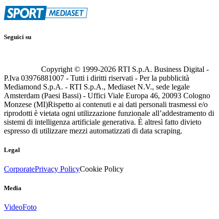
Seguici su
Copyright © 1999-
2026
RTI S.p.A. Business Digital -
P.Iva 03976881007 - Tutti i diritti riservati - Per la pubblicità
Mediamond S.p.A. - RTI S.p.A., Mediaset N.V., sede legale
Amsterdam (Paesi Bassi) - Uffici Viale Europa 46, 20093 Cologno
Monzese (MI)
Rispetto ai contenuti e ai dati personali trasmessi e/o
riprodotti è vietata ogni utilizzazione funzionale all’addestramento di
sistemi di intelligenza artificiale generativa. È altresì fatto divieto
espresso di utilizzare mezzi automatizzati di data scraping.
Legal
Corporate
Privacy Policy
Cookie Policy
Media
Video
Foto