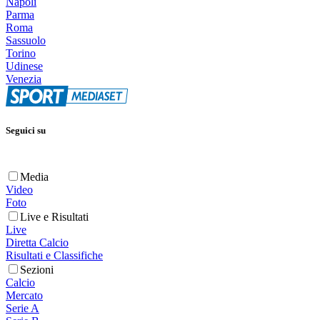
Napoli
Parma
Roma
Sassuolo
Torino
Udinese
Venezia
Seguici su
Media
Video
Foto
Live e Risultati
Live
Diretta Calcio
Risultati e Classifiche
Sezioni
Calcio
Mercato
Serie A