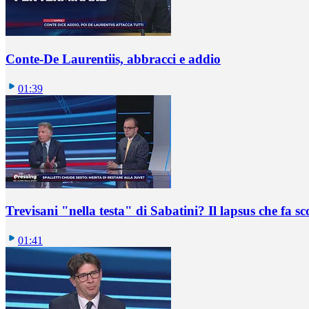
Conte-De Laurentiis, abbracci e addio
01:39
Trevisani "nella testa" di Sabatini? Il lapsus che fa sc
01:41