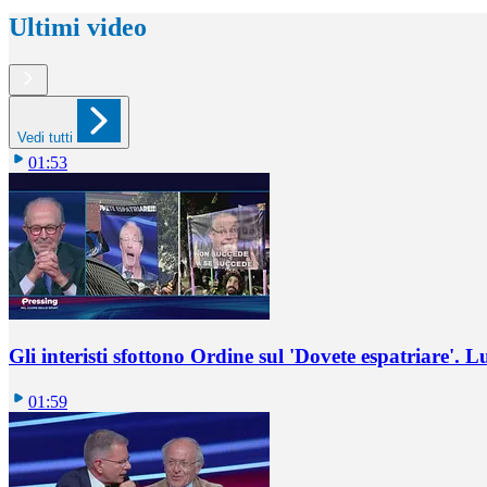
Ultimi video
Vedi tutti
01:53
Gli interisti sfottono Ordine sul 'Dovete espatriare'. L
01:59