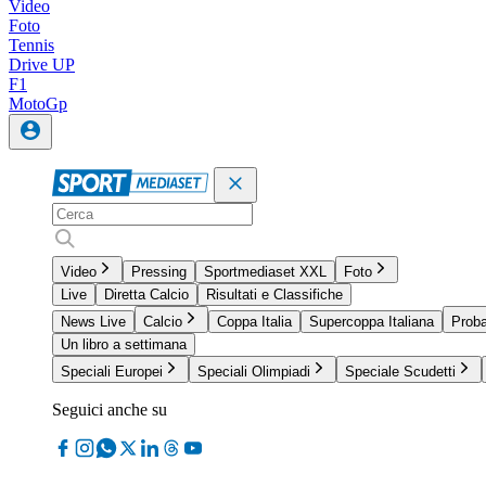
Video
Foto
Tennis
Drive UP
F1
MotoGp
Video
Pressing
Sportmediaset XXL
Foto
Live
Diretta Calcio
Risultati e Classifiche
News Live
Calcio
Coppa Italia
Supercoppa Italiana
Proba
Un libro a settimana
Speciali Europei
Speciali Olimpiadi
Speciale Scudetti
Seguici anche su