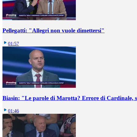
Pellegatti: "Allegri non vuole dimettersi"
01:57
Biasin: "Le parole di Marotta? Errore di Cardinale, se
01:46