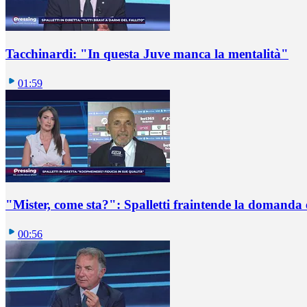
Tacchinardi: "In questa Juve manca la mentalità"
01:59
"Mister, come sta?": Spalletti fraintende la domanda e
00:56