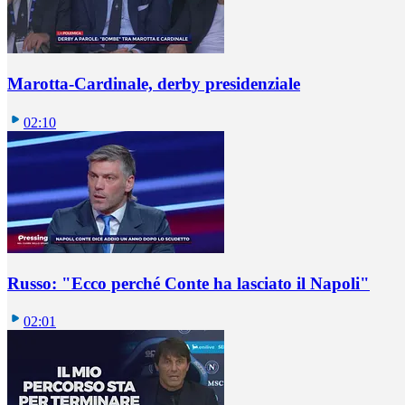
Marotta-Cardinale, derby presidenziale
02:10
Russo: "Ecco perché Conte ha lasciato il Napoli"
02:01