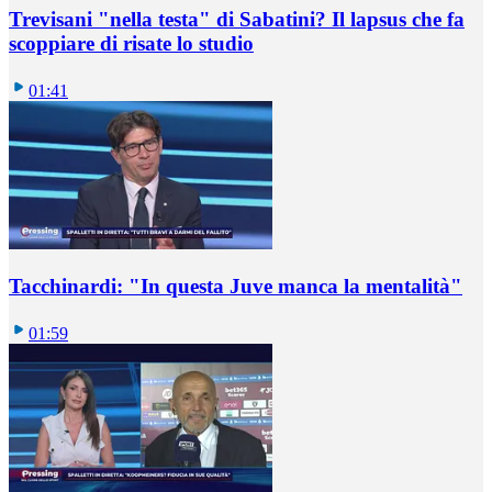
Trevisani "nella testa" di Sabatini? Il lapsus che fa
scoppiare di risate lo studio
01:41
Tacchinardi: "In questa Juve manca la mentalità"
01:59