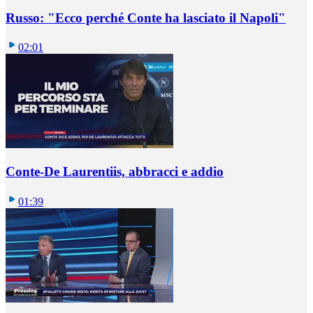
Russo: "Ecco perché Conte ha lasciato il Napoli"
02:01
Conte-De Laurentiis, abbracci e addio
01:39