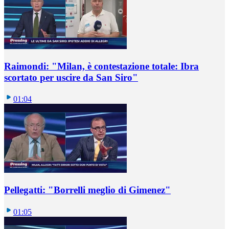
Raimondi: "Milan, è contestazione totale: Ibra
scortato per uscire da San Siro"
01:04
Pellegatti: "Borrelli meglio di Gimenez"
01:05