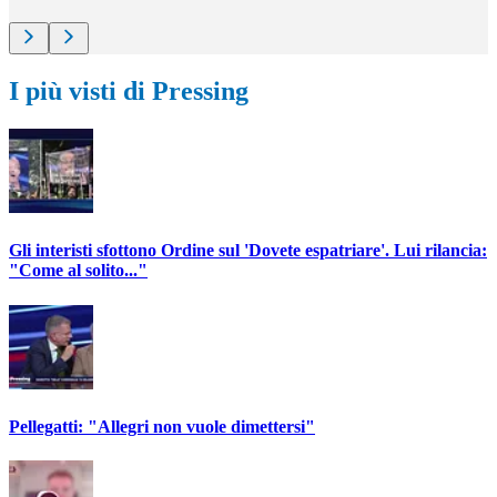
I più visti di Pressing
Gli interisti sfottono Ordine sul 'Dovete espatriare'. Lui rilancia:
"Come al solito..."
Pellegatti: "Allegri non vuole dimettersi"