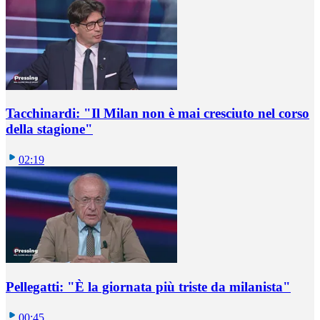
Tacchinardi: "Il Milan non è mai cresciuto nel corso
della stagione"
02:19
Pellegatti: "È la giornata più triste da milanista"
00:45