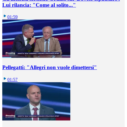
Lui rilancia: "Come al solito..."
01:59
Pellegatti: "Allegri non vuole dimettersi"
01:57