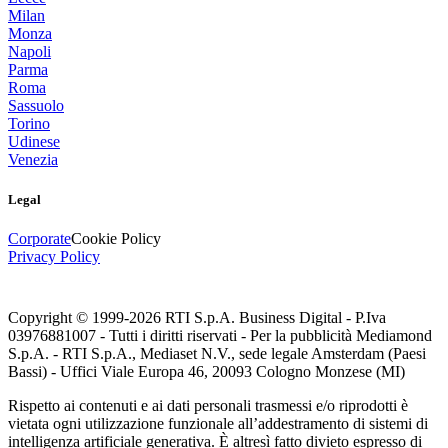
Milan
Monza
Napoli
Parma
Roma
Sassuolo
Torino
Udinese
Venezia
Legal
Corporate
Cookie Policy
Privacy Policy
Copyright © 1999-
2026
RTI S.p.A. Business Digital - P.Iva
03976881007 - Tutti i diritti riservati - Per la pubblicità Mediamond
S.p.A. - RTI S.p.A., Mediaset N.V., sede legale Amsterdam (Paesi
Bassi) - Uffici Viale Europa 46, 20093 Cologno Monzese (MI)
Rispetto ai contenuti e ai dati personali trasmessi e/o riprodotti è
vietata ogni utilizzazione funzionale all’addestramento di sistemi di
intelligenza artificiale generativa. È altresì fatto divieto espresso di