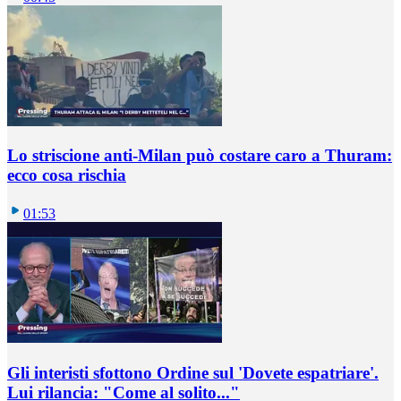
Lo striscione anti-Milan può costare caro a Thuram:
ecco cosa rischia
01:53
Gli interisti sfottono Ordine sul 'Dovete espatriare'.
Lui rilancia: "Come al solito..."