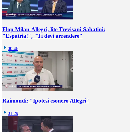
Flop Milan-Allegri, lite Trevisani-Sabatini:
"Espatria!", "Ti devi arrendere"
00:46
Raimondi: "Ipotesi esonero Allegri"
01:29