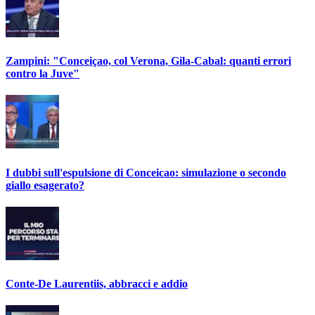
Zampini: "Conceiçao, col Verona, Gila-Cabal: quanti errori
contro la Juve"
I dubbi sull'espulsione di Conceicao: simulazione o secondo
giallo esagerato?
Conte-De Laurentiis, abbracci e addio