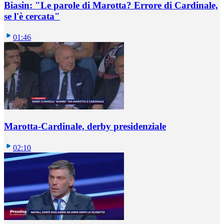
Biasin: "Le parole di Marotta? Errore di Cardinale,
se l'è cercata"
01:46
Marotta-Cardinale, derby presidenziale
02:10