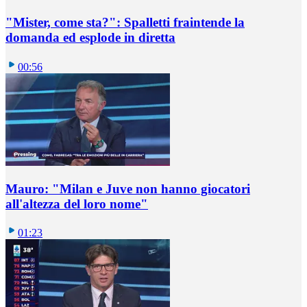
"Mister, come sta?": Spalletti fraintende la
domanda ed esplode in diretta
00:56
Mauro: "Milan e Juve non hanno giocatori
all'altezza del loro nome"
01:23