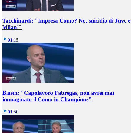
Tacchinardi: "Impresa Como? No, suicidio di Juve e
Milan!"
01:15
Biasin: "Capolavoro Fabregas, non avrei mai
immaginato il Como in Champions"
01:50