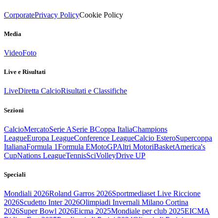
Corporate
Privacy Policy
Cookie Policy
Media
Video
Foto
Live e Risultati
Live
Diretta Calcio
Risultati e Classifiche
Sezioni
Calcio
Mercato
Serie A
Serie B
Coppa Italia
Champions
League
Europa League
Conference League
Calcio Estero
Supercoppa
Italiana
Formula 1
Formula E
MotoGP
Altri Motori
Basket
America's
Cup
Nations League
Tennis
Sci
Volley
Drive UP
Speciali
Mondiali 2026
Roland Garros 2026
Sportmediaset Live Riccione
2026
Scudetto Inter 2026
Olimpiadi Invernali Milano Cortina
2026
Super Bowl 2026
Eicma 2025
Mondiale per club 2025
EICMA