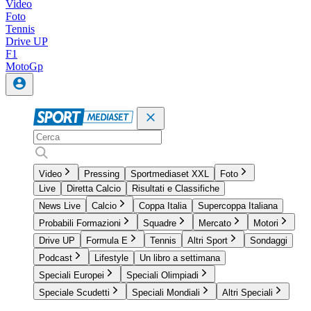
Video
Foto
Tennis
Drive UP
F1
MotoGp
Video
Pressing
Sportmediaset XXL
Foto
Live
Diretta Calcio
Risultati e Classifiche
News Live
Calcio
Coppa Italia
Supercoppa Italiana
Probabili Formazioni
Squadre
Mercato
Motori
Drive UP
Formula E
Tennis
Altri Sport
Sondaggi
Podcast
Lifestyle
Un libro a settimana
Speciali Europei
Speciali Olimpiadi
Speciale Scudetti
Speciali Mondiali
Altri Speciali