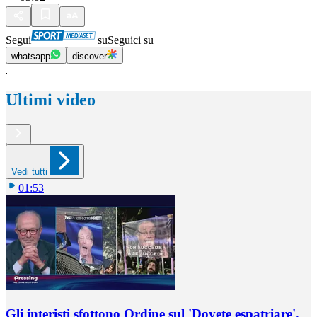
Segui
su
Seguici su
whatsapp
discover
Ultimi video
Vedi tutti
01:53
Gli interisti sfottono Ordine sul 'Dovete espatriare'.