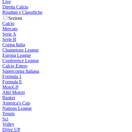
Live
Diretta Calcio
Risultati e Classifiche
Sezioni
Calcio
Mercato
Serie A
Serie B
Coppa Italia
Champions League
Europa League
Conference League
Calcio Estero
Supercoppa Italiana
Formula 1
Formula E
MotoGP
Altri Motori
Basket
America's Cup
Nations League
Tennis
Sci
Volley
Drive UP