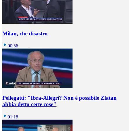
Milan, che disastro
00:56
Pellegatti: "Ibra-Allegri? Non è possibile Zlatan
abbia detto certe cose"
01:18