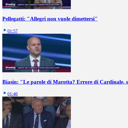
Pellegatti: "Allegri non vuole dimettersi"
01:57
Biasin: "Le parole di Marotta? Errore di Cardinale, se
01:46