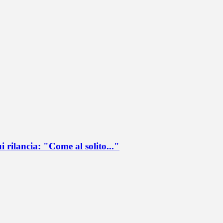
ui rilancia: "Come al solito..."