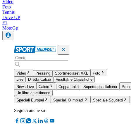
Video
Foto
Tennis
Drive UP
F1
MotoGp
Video
Pressing
Sportmediaset XXL
Foto
Live
Diretta Calcio
Risultati e Classifiche
News Live
Calcio
Coppa Italia
Supercoppa Italiana
Proba
Un libro a settimana
Speciali Europei
Speciali Olimpiadi
Speciale Scudetti
Seguici anche su