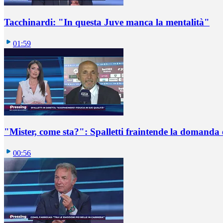
Tacchinardi: "In questa Juve manca la mentalità"
01:59
"Mister, come sta?": Spalletti fraintende la domanda e
00:56