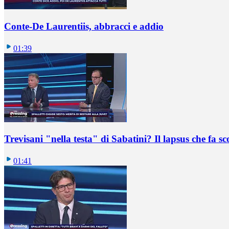
Conte-De Laurentiis, abbracci e addio
01:39
Trevisani "nella testa" di Sabatini? Il lapsus che fa sc
01:41