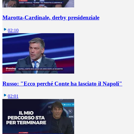
Marotta-Cardinale, derby presidenziale
02:10
Russo: "Ecco perché Conte ha lasciato il Napoli"
02:01