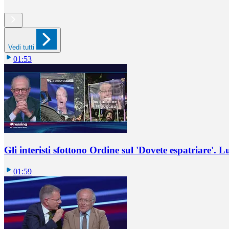
Vedi tutti
01:53
Gli interisti sfottono Ordine sul 'Dovete espatriare'. L
01:59