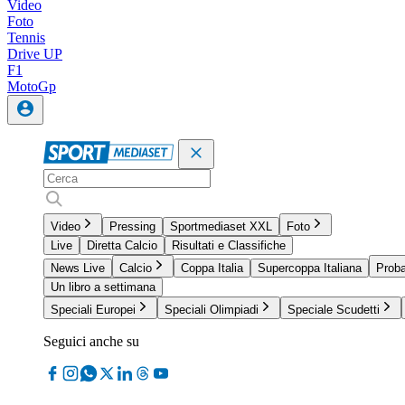
Video
Foto
Tennis
Drive UP
F1
MotoGp
Video
Pressing
Sportmediaset XXL
Foto
Live
Diretta Calcio
Risultati e Classifiche
News Live
Calcio
Coppa Italia
Supercoppa Italiana
Proba
Un libro a settimana
Speciali Europei
Speciali Olimpiadi
Speciale Scudetti
Seguici anche su