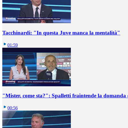
Tacchinardi: "In questa Juve manca la mentalità"
01:59
"Mister, come sta?": Spalletti fraintende la domanda e
00:56