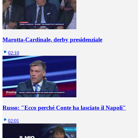
Marotta-Cardinale, derby presidenziale
02:10
Russo: "Ecco perché Conte ha lasciato il Napoli"
02:01