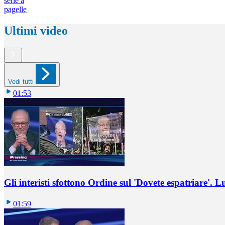
serie a
pagelle
Ultimi video
Vedi tutti
01:53
Gli interisti sfottono Ordine sul 'Dovete espatriare'. L
01:59