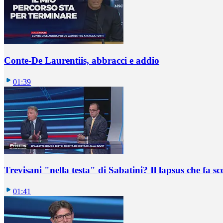
Conte-De Laurentiis, abbracci e addio
01:39
Trevisani "nella testa" di Sabatini? Il lapsus che fa sc
01:41