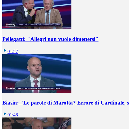
Pellegatti: "Allegri non vuole dimettersi"
01:57
Biasin: "Le parole di Marotta? Errore di Cardinale, se
01:46