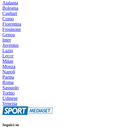
Atalanta
Bologna
Cagliari
Como
Fiorentina
Frosinone
Genoa
Inter
Juventus
Lazio
Lecce
Milan
Monza
Napoli
Parma
Roma
Sassuolo
Torino
Udinese
Venezia
Seguici su