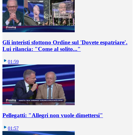
Gli interisti sfottono Ordine sul 'Dovete espatriare'.
Lui rilancia: "Come al solito..."
01:59
Pellegatti: "Allegri non vuole dimettersi"
01:57