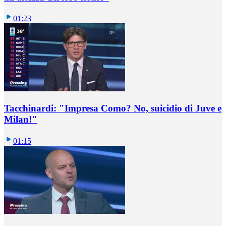
01:23
Tacchinardi: "Impresa Como? No, suicidio di Juve e
Milan!"
01:15