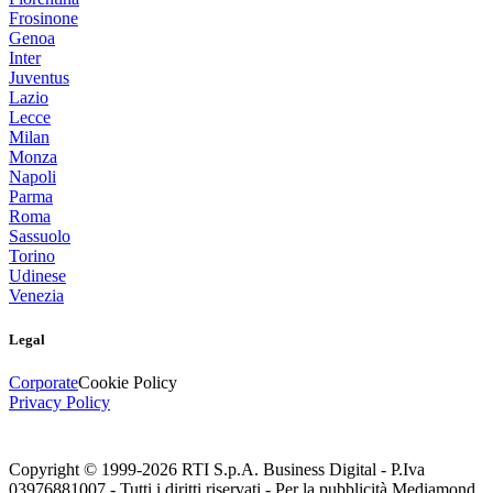
Frosinone
Genoa
Inter
Juventus
Lazio
Lecce
Milan
Monza
Napoli
Parma
Roma
Sassuolo
Torino
Udinese
Venezia
Legal
Corporate
Cookie Policy
Privacy Policy
Copyright © 1999-
2026
RTI S.p.A. Business Digital - P.Iva
03976881007 - Tutti i diritti riservati - Per la pubblicità Mediamond