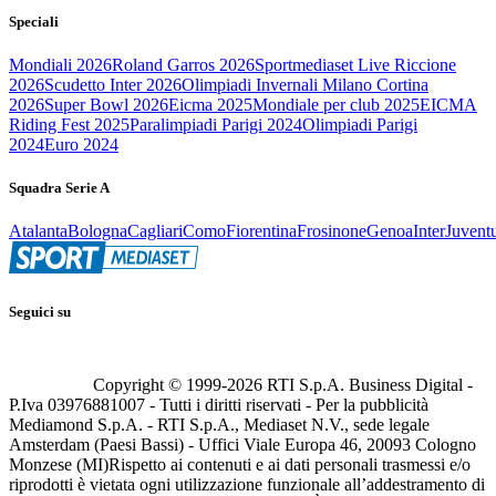
Speciali
Mondiali 2026
Roland Garros 2026
Sportmediaset Live Riccione
2026
Scudetto Inter 2026
Olimpiadi Invernali Milano Cortina
2026
Super Bowl 2026
Eicma 2025
Mondiale per club 2025
EICMA
Riding Fest 2025
Paralimpiadi Parigi 2024
Olimpiadi Parigi
2024
Euro 2024
Squadra Serie A
Atalanta
Bologna
Cagliari
Como
Fiorentina
Frosinone
Genoa
Inter
Juvent
Seguici su
Copyright © 1999-
2026
RTI S.p.A. Business Digital -
P.Iva 03976881007 - Tutti i diritti riservati - Per la pubblicità
Mediamond S.p.A. - RTI S.p.A., Mediaset N.V., sede legale
Amsterdam (Paesi Bassi) - Uffici Viale Europa 46, 20093 Cologno
Monzese (MI)
Rispetto ai contenuti e ai dati personali trasmessi e/o
riprodotti è vietata ogni utilizzazione funzionale all’addestramento di