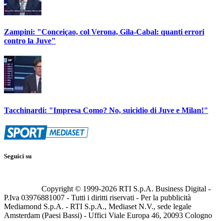
Zampini: "Conceiçao, col Verona, Gila-Cabal: quanti errori
contro la Juve"
Tacchinardi: "Impresa Como? No, suicidio di Juve e Milan!"
Seguici su
Copyright © 1999-
2026
RTI S.p.A. Business Digital -
P.Iva 03976881007 - Tutti i diritti riservati - Per la pubblicità
Mediamond S.p.A. - RTI S.p.A., Mediaset N.V., sede legale
Amsterdam (Paesi Bassi) - Uffici Viale Europa 46, 20093 Cologno