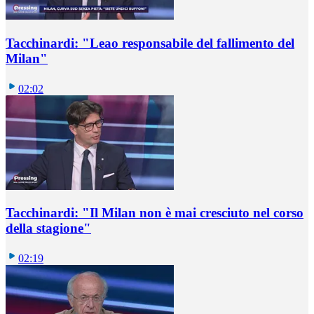
Tacchinardi: "Leao responsabile del fallimento del
Milan"
02:02
Tacchinardi: "Il Milan non è mai cresciuto nel corso
della stagione"
02:19