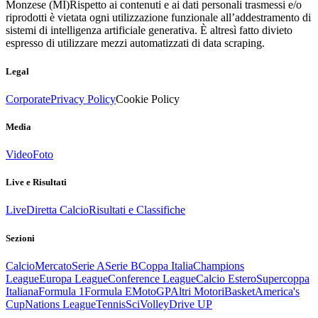
Monzese (MI)
Rispetto ai contenuti e ai dati personali trasmessi e/o
riprodotti è vietata ogni utilizzazione funzionale all’addestramento di
sistemi di intelligenza artificiale generativa. È altresì fatto divieto
espresso di utilizzare mezzi automatizzati di data scraping.
Legal
Corporate
Privacy Policy
Cookie Policy
Media
Video
Foto
Live e Risultati
Live
Diretta Calcio
Risultati e Classifiche
Sezioni
Calcio
Mercato
Serie A
Serie B
Coppa Italia
Champions
League
Europa League
Conference League
Calcio Estero
Supercoppa
Italiana
Formula 1
Formula E
MotoGP
Altri Motori
Basket
America's
Cup
Nations League
Tennis
Sci
Volley
Drive UP