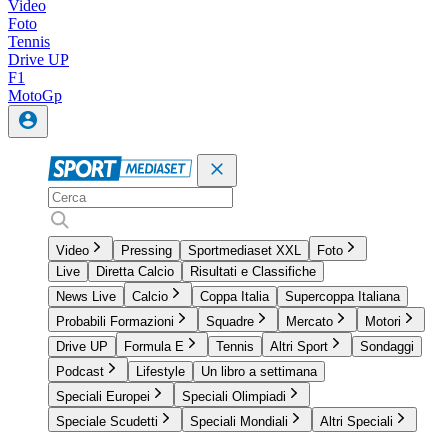
Video
Foto
Tennis
Drive UP
F1
MotoGp
Video
Pressing
Sportmediaset XXL
Foto
Live
Diretta Calcio
Risultati e Classifiche
News Live
Calcio
Coppa Italia
Supercoppa Italiana
Probabili Formazioni
Squadre
Mercato
Motori
Drive UP
Formula E
Tennis
Altri Sport
Sondaggi
Podcast
Lifestyle
Un libro a settimana
Speciali Europei
Speciali Olimpiadi
Speciale Scudetti
Speciali Mondiali
Altri Speciali