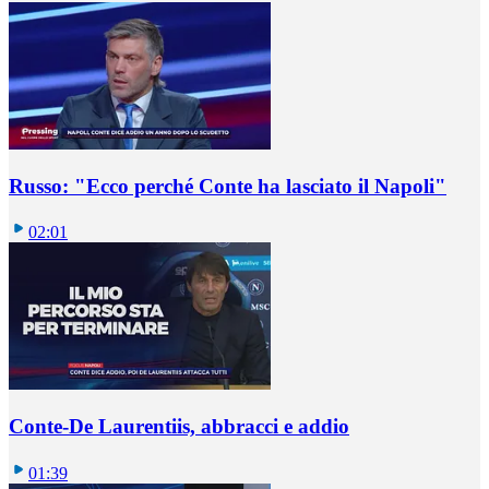
Russo: "Ecco perché Conte ha lasciato il Napoli"
02:01
Conte-De Laurentiis, abbracci e addio
01:39