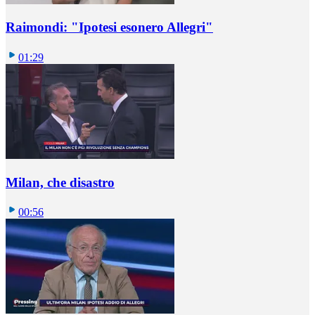
Raimondi: "Ipotesi esonero Allegri"
01:29
Milan, che disastro
00:56