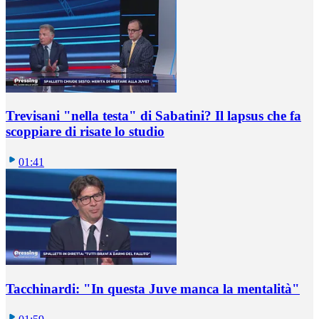
Trevisani "nella testa" di Sabatini? Il lapsus che fa
scoppiare di risate lo studio
01:41
Tacchinardi: "In questa Juve manca la mentalità"