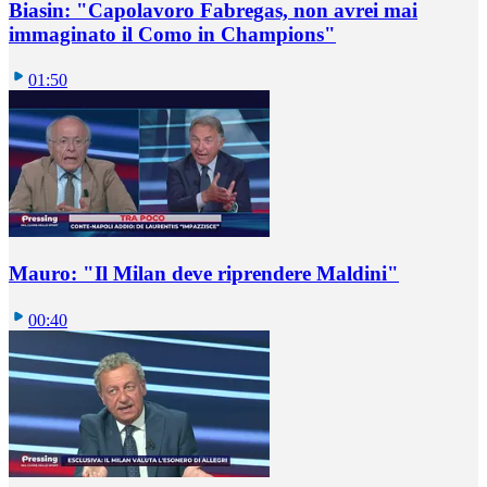
Biasin: "Capolavoro Fabregas, non avrei mai
immaginato il Como in Champions"
01:50
Mauro: "Il Milan deve riprendere Maldini"
00:40