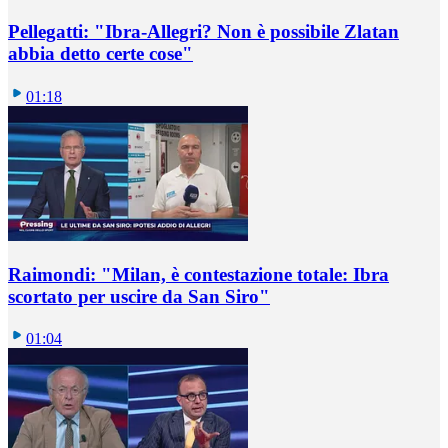
Pellegatti: "Ibra-Allegri? Non è possibile Zlatan
abbia detto certe cose"
01:18
Raimondi: "Milan, è contestazione totale: Ibra
scortato per uscire da San Siro"
01:04