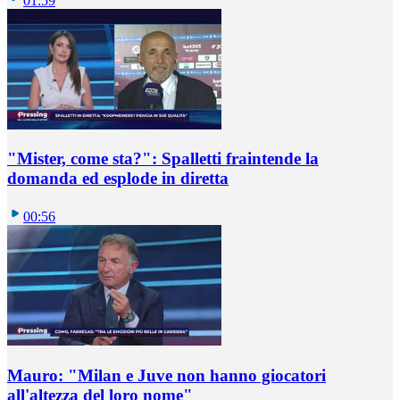
01:59
"Mister, come sta?": Spalletti fraintende la
domanda ed esplode in diretta
00:56
Mauro: "Milan e Juve non hanno giocatori
all'altezza del loro nome"