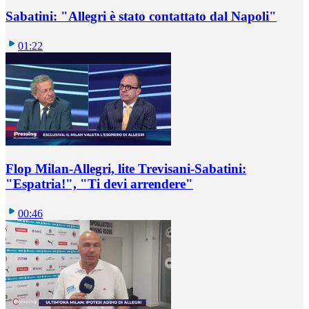
Sabatini: "Allegri è stato contattato dal Napoli"
01:22
Flop Milan-Allegri, lite Trevisani-Sabatini:
"Espatria!", "Ti devi arrendere"
00:46