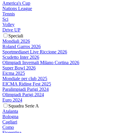
America's Cup
Nations League
Tennis
Sci
Volley
Drive UP
Speciali
Mondiali 2026
Roland Garros 2026
Sportmediaset Live Riccione 2026
Scudetto Inter 2026
Olimpiadi Invernali Milano Cortina 2026
Super Bowl 2026
Eicma 2025
Mondiale per club 2025
EICMA Riding Fest 2025
Paralimpiadi Parigi 2024
Olimpiadi Parigi 2024
Euro 2024
Squadra Serie A
Atalanta
Bologna
Cagliari
Como
Fiorentina