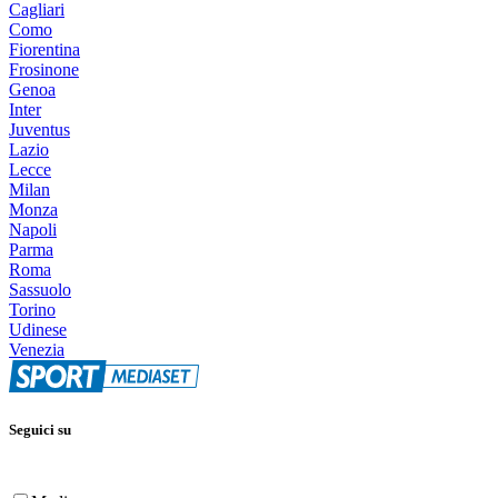
Cagliari
Como
Fiorentina
Frosinone
Genoa
Inter
Juventus
Lazio
Lecce
Milan
Monza
Napoli
Parma
Roma
Sassuolo
Torino
Udinese
Venezia
Seguici su