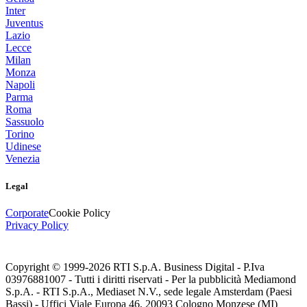
Inter
Juventus
Lazio
Lecce
Milan
Monza
Napoli
Parma
Roma
Sassuolo
Torino
Udinese
Venezia
Legal
Corporate
Cookie Policy
Privacy Policy
Copyright © 1999-
2026
RTI S.p.A. Business Digital - P.Iva
03976881007 - Tutti i diritti riservati - Per la pubblicità Mediamond
S.p.A. - RTI S.p.A., Mediaset N.V., sede legale Amsterdam (Paesi
Bassi) - Uffici Viale Europa 46, 20093 Cologno Monzese (MI)