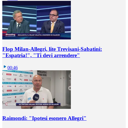
Flop Milan-Allegri, lite Trevisani-Sabatini:
"Espatria!", "Ti devi arrendere"
00:46
Raimondi: "Ipotesi esonero Allegri"