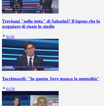
Trevisani "nella testa" di Sabatini? Il lapsus che fa
scoppiare di risate lo studio
01:41
Tacchinardi: "In questa Juve manca la mentalità"
01:59