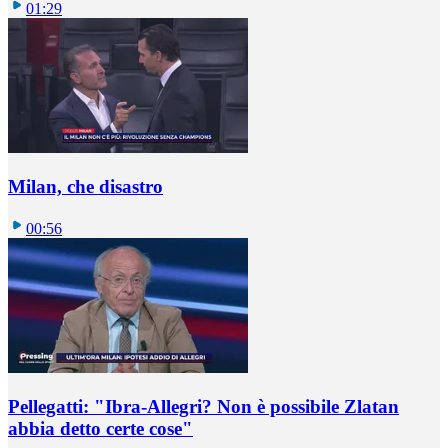
01:29
Milan, che disastro
00:56
Pellegatti: "Ibra-Allegri? Non è possibile Zlatan
abbia detto certe cose"