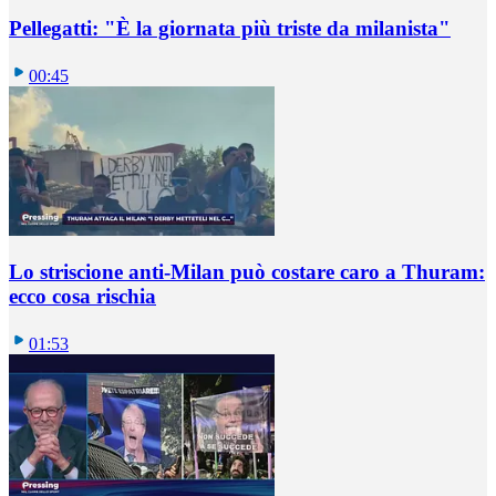
Pellegatti: "È la giornata più triste da milanista"
00:45
Lo striscione anti-Milan può costare caro a Thuram:
ecco cosa rischia
01:53