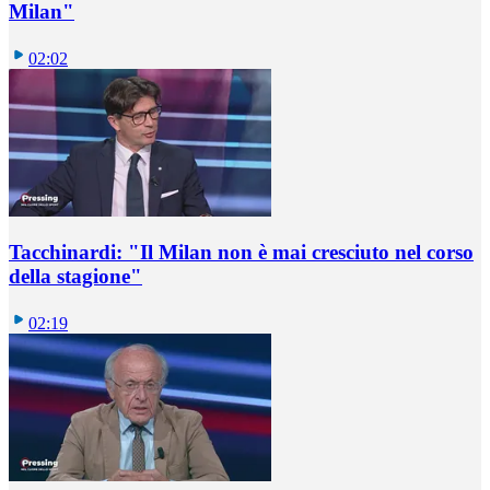
Milan"
02:02
Tacchinardi: "Il Milan non è mai cresciuto nel corso
della stagione"
02:19