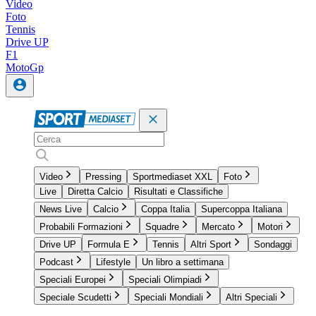
Video
Foto
Tennis
Drive UP
F1
MotoGp
Video
Pressing
Sportmediaset XXL
Foto
Live
Diretta Calcio
Risultati e Classifiche
News Live
Calcio
Coppa Italia
Supercoppa Italiana
Probabili Formazioni
Squadre
Mercato
Motori
Drive UP
Formula E
Tennis
Altri Sport
Sondaggi
Podcast
Lifestyle
Un libro a settimana
Speciali Europei
Speciali Olimpiadi
Speciale Scudetti
Speciali Mondiali
Altri Speciali