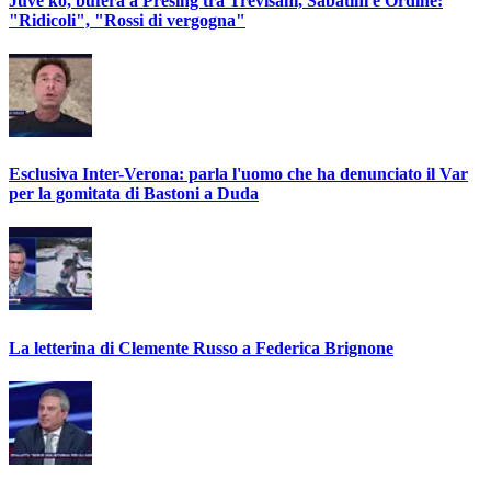
Juve ko, bufera a Presing tra Trevisani, Sabatini e Ordine:
"Ridicoli", "Rossi di vergogna"
Esclusiva Inter-Verona: parla l'uomo che ha denunciato il Var
per la gomitata di Bastoni a Duda
La letterina di Clemente Russo a Federica Brignone