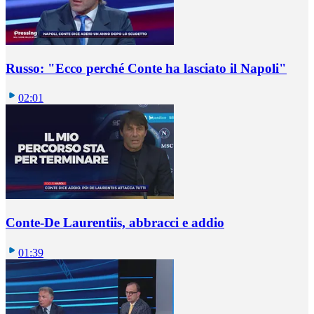
Russo: "Ecco perché Conte ha lasciato il Napoli"
02:01
Conte-De Laurentiis, abbracci e addio
01:39