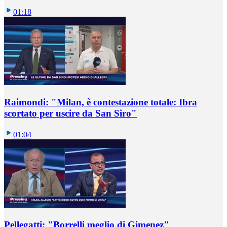
01:18
Raimondi: "Milan, è contestazione totale: Ibra
scortato per uscire da San Siro"
01:04
Pellegatti: "Borrelli meglio di Gimenez"