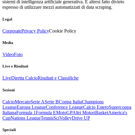
sistemi di intelligenza artificiale generativa. È altresì fatto divieto
espresso di utilizzare mezzi automatizzati di data scraping.
Legal
Corporate
Privacy Policy
Cookie Policy
Media
Video
Foto
Live e Risultati
Live
Diretta Calcio
Risultati e Classifiche
Sezioni
Calcio
Mercato
Serie A
Serie B
Coppa Italia
Champions
League
Europa League
Conference League
Calcio Estero
Supercoppa
Italiana
Formula 1
Formula E
MotoGP
Altri Motori
Basket
America's
Cup
Nations League
Tennis
Sci
Volley
Drive UP
Speciali