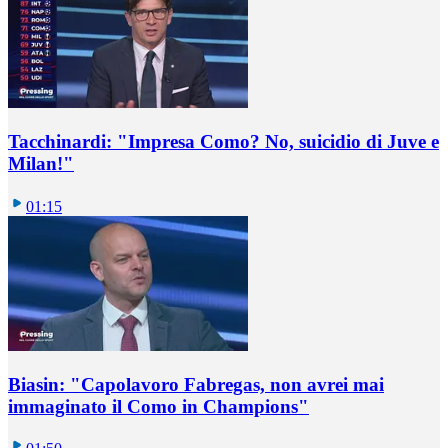
Tacchinardi: "Impresa Como? No, suicidio di Juve e
Milan!"
01:15
Biasin: "Capolavoro Fabregas, non avrei mai
immaginato il Como in Champions"