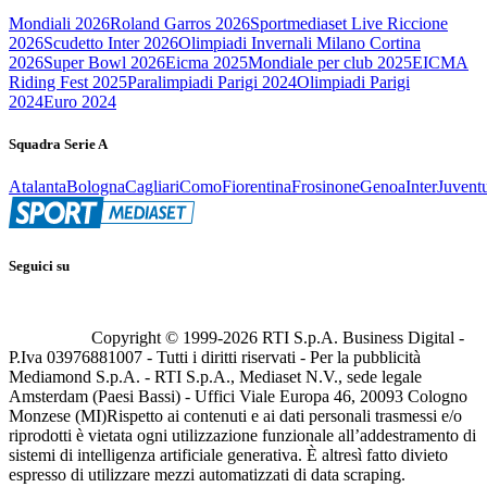
Mondiali 2026
Roland Garros 2026
Sportmediaset Live Riccione
2026
Scudetto Inter 2026
Olimpiadi Invernali Milano Cortina
2026
Super Bowl 2026
Eicma 2025
Mondiale per club 2025
EICMA
Riding Fest 2025
Paralimpiadi Parigi 2024
Olimpiadi Parigi
2024
Euro 2024
Squadra Serie A
Atalanta
Bologna
Cagliari
Como
Fiorentina
Frosinone
Genoa
Inter
Juvent
Seguici su
Copyright © 1999-
2026
RTI S.p.A. Business Digital -
P.Iva 03976881007 - Tutti i diritti riservati - Per la pubblicità
Mediamond S.p.A. - RTI S.p.A., Mediaset N.V., sede legale
Amsterdam (Paesi Bassi) - Uffici Viale Europa 46, 20093 Cologno
Monzese (MI)
Rispetto ai contenuti e ai dati personali trasmessi e/o
riprodotti è vietata ogni utilizzazione funzionale all’addestramento di
sistemi di intelligenza artificiale generativa. È altresì fatto divieto
espresso di utilizzare mezzi automatizzati di data scraping.