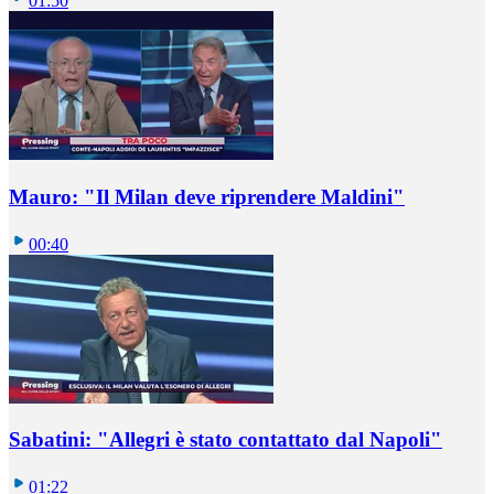
01:50
Mauro: "Il Milan deve riprendere Maldini"
00:40
Sabatini: "Allegri è stato contattato dal Napoli"
01:22