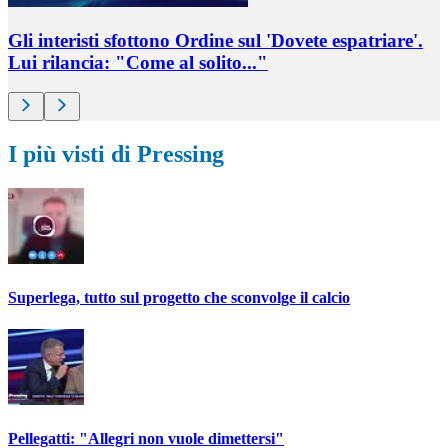
Gli interisti sfottono Ordine sul 'Dovete espatriare'.
Lui rilancia: "Come al solito..."
I più visti di Pressing
Superlega, tutto sul progetto che sconvolge il calcio
Pellegatti: "Allegri non vuole dimettersi"