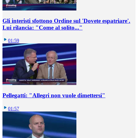
Gli interisti sfottono Ordine sul 'Dovete espatriare'.
Lui rilancia: "Come al solito..."
01:59
Pellegatti: "Allegri non vuole dimettersi"
01:57