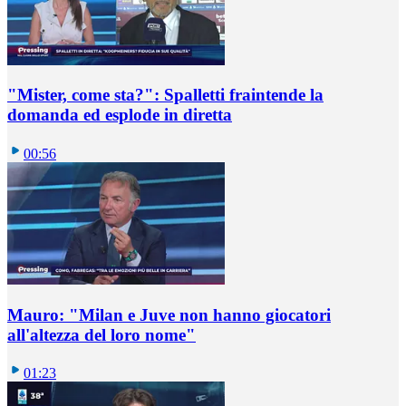
"Mister, come sta?": Spalletti fraintende la
domanda ed esplode in diretta
00:56
Mauro: "Milan e Juve non hanno giocatori
all'altezza del loro nome"
01:23