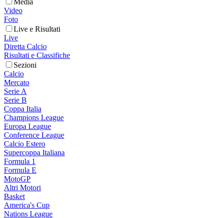
Media
Video
Foto
Live e Risultati
Live
Diretta Calcio
Risultati e Classifiche
Sezioni
Calcio
Mercato
Serie A
Serie B
Coppa Italia
Champions League
Europa League
Conference League
Calcio Estero
Supercoppa Italiana
Formula 1
Formula E
MotoGP
Altri Motori
Basket
America's Cup
Nations League