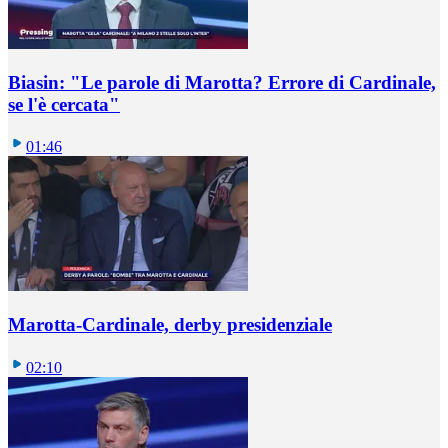
Biasin: "Le parole di Marotta? Errore di Cardinale,
se l'è cercata"
01:46
Marotta-Cardinale, derby presidenziale
02:10