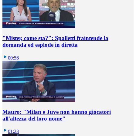
"Mister, come sta?": Spalletti fraintende la
domanda ed esplode in diretta
00:56
Mauro: "Milan e Juve non hanno giocatori
all'altezza del loro nome"
01:23