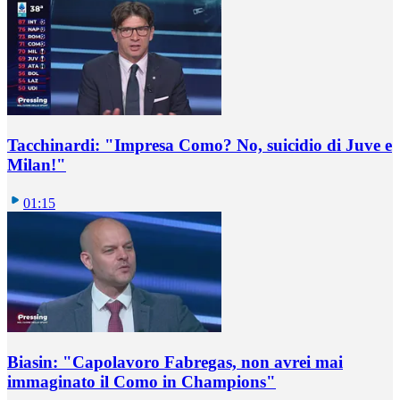
Tacchinardi: "Impresa Como? No, suicidio di Juve e
Milan!"
01:15
Biasin: "Capolavoro Fabregas, non avrei mai
immaginato il Como in Champions"