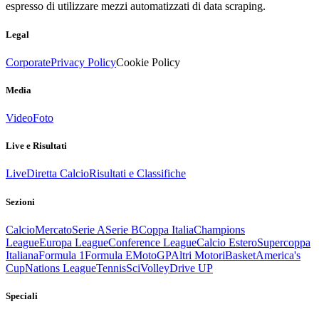
espresso di utilizzare mezzi automatizzati di data scraping.
Legal
Corporate
Privacy Policy
Cookie Policy
Media
Video
Foto
Live e Risultati
Live
Diretta Calcio
Risultati e Classifiche
Sezioni
Calcio
Mercato
Serie A
Serie B
Coppa Italia
Champions
League
Europa League
Conference League
Calcio Estero
Supercoppa
Italiana
Formula 1
Formula E
MotoGP
Altri Motori
Basket
America's
Cup
Nations League
Tennis
Sci
Volley
Drive UP
Speciali