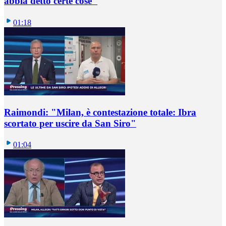
abbia detto certe cose"
01:18
Raimondi: "Milan, è contestazione totale: Ibra
scortato per uscire da San Siro"
01:04