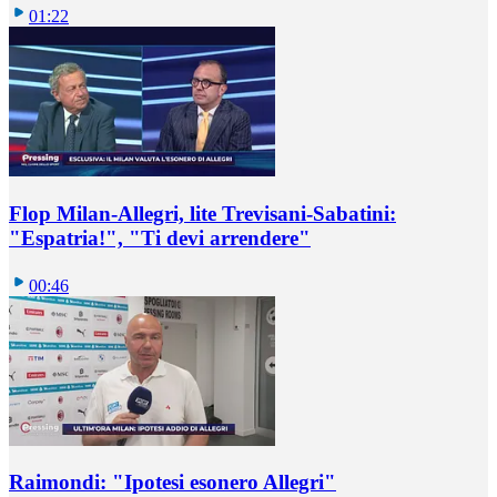
01:22
Flop Milan-Allegri, lite Trevisani-Sabatini:
"Espatria!", "Ti devi arrendere"
00:46
Raimondi: "Ipotesi esonero Allegri"