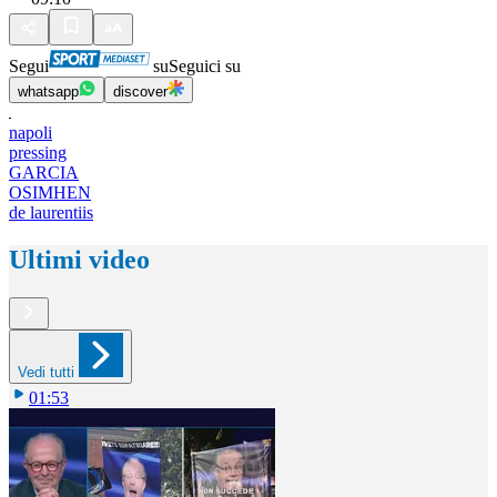
Segui
su
Seguici su
whatsapp
discover
napoli
pressing
GARCIA
OSIMHEN
de laurentiis
Ultimi video
Vedi tutti
01:53