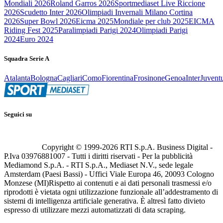
Mondiali 2026
Roland Garros 2026
Sportmediaset Live Riccione
2026
Scudetto Inter 2026
Olimpiadi Invernali Milano Cortina
2026
Super Bowl 2026
Eicma 2025
Mondiale per club 2025
EICMA
Riding Fest 2025
Paralimpiadi Parigi 2024
Olimpiadi Parigi
2024
Euro 2024
Squadra Serie A
Atalanta
Bologna
Cagliari
Como
Fiorentina
Frosinone
Genoa
Inter
Juvent
Seguici su
Copyright © 1999-
2026
RTI S.p.A. Business Digital -
P.Iva 03976881007 - Tutti i diritti riservati - Per la pubblicità
Mediamond S.p.A. - RTI S.p.A., Mediaset N.V., sede legale
Amsterdam (Paesi Bassi) - Uffici Viale Europa 46, 20093 Cologno
Monzese (MI)
Rispetto ai contenuti e ai dati personali trasmessi e/o
riprodotti è vietata ogni utilizzazione funzionale all’addestramento di
sistemi di intelligenza artificiale generativa. È altresì fatto divieto
espresso di utilizzare mezzi automatizzati di data scraping.