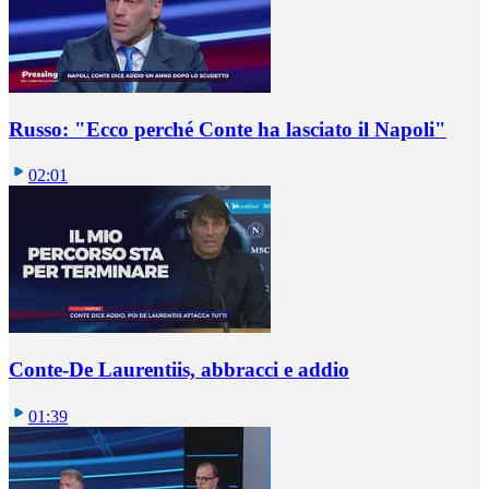
Russo: "Ecco perché Conte ha lasciato il Napoli"
02:01
Conte-De Laurentiis, abbracci e addio
01:39