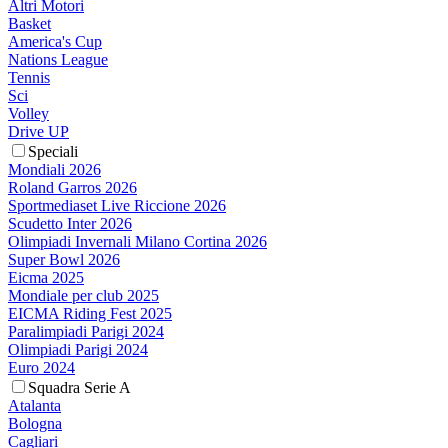
Altri Motori
Basket
America's Cup
Nations League
Tennis
Sci
Volley
Drive UP
Speciali
Mondiali 2026
Roland Garros 2026
Sportmediaset Live Riccione 2026
Scudetto Inter 2026
Olimpiadi Invernali Milano Cortina 2026
Super Bowl 2026
Eicma 2025
Mondiale per club 2025
EICMA Riding Fest 2025
Paralimpiadi Parigi 2024
Olimpiadi Parigi 2024
Euro 2024
Squadra Serie A
Atalanta
Bologna
Cagliari