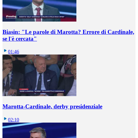
Biasin: "Le parole di Marotta? Errore di Cardinale,
se l'è cercata"
01:46
Marotta-Cardinale, derby presidenziale
02:10