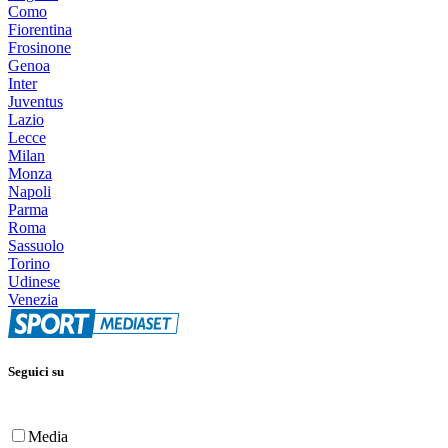
Como
Fiorentina
Frosinone
Genoa
Inter
Juventus
Lazio
Lecce
Milan
Monza
Napoli
Parma
Roma
Sassuolo
Torino
Udinese
Venezia
Seguici su
Media