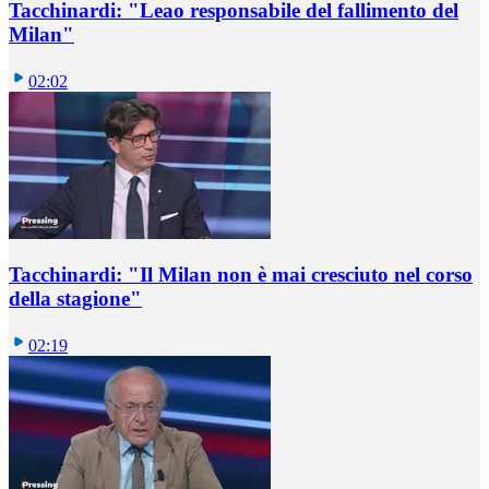
Tacchinardi: "Leao responsabile del fallimento del
Milan"
02:02
Tacchinardi: "Il Milan non è mai cresciuto nel corso
della stagione"
02:19