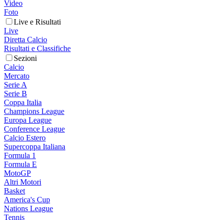
Video
Foto
Live e Risultati
Live
Diretta Calcio
Risultati e Classifiche
Sezioni
Calcio
Mercato
Serie A
Serie B
Coppa Italia
Champions League
Europa League
Conference League
Calcio Estero
Supercoppa Italiana
Formula 1
Formula E
MotoGP
Altri Motori
Basket
America's Cup
Nations League
Tennis