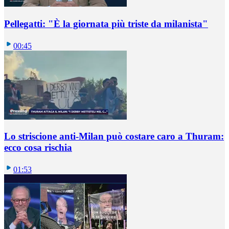
Pellegatti: "È la giornata più triste da milanista"
00:45
Lo striscione anti-Milan può costare caro a Thuram:
ecco cosa rischia
01:53