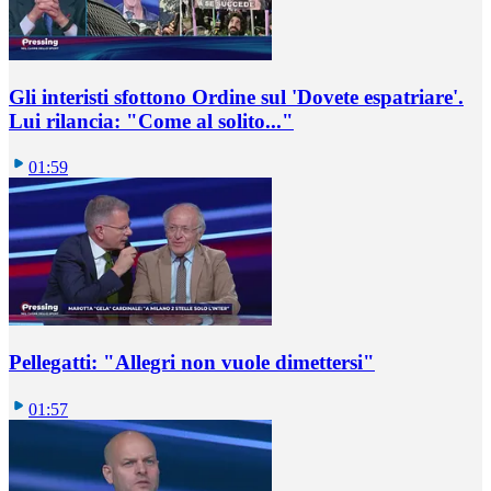
Gli interisti sfottono Ordine sul 'Dovete espatriare'.
Lui rilancia: "Come al solito..."
01:59
Pellegatti: "Allegri non vuole dimettersi"
01:57