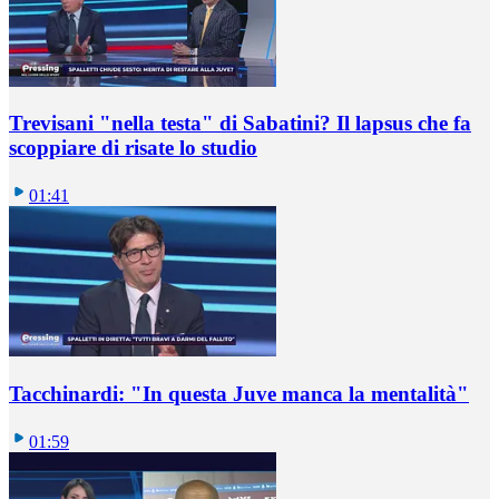
Trevisani "nella testa" di Sabatini? Il lapsus che fa
scoppiare di risate lo studio
01:41
Tacchinardi: "In questa Juve manca la mentalità"
01:59