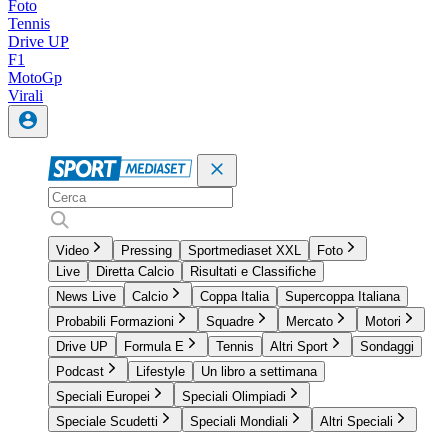
Foto
Tennis
Drive UP
F1
MotoGp
Virali
Video
Pressing
Sportmediaset XXL
Foto
Live
Diretta Calcio
Risultati e Classifiche
News Live
Calcio
Coppa Italia
Supercoppa Italiana
Probabili Formazioni
Squadre
Mercato
Motori
Drive UP
Formula E
Tennis
Altri Sport
Sondaggi
Podcast
Lifestyle
Un libro a settimana
Speciali Europei
Speciali Olimpiadi
Speciale Scudetti
Speciali Mondiali
Altri Speciali