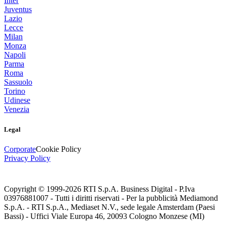
Inter
Juventus
Lazio
Lecce
Milan
Monza
Napoli
Parma
Roma
Sassuolo
Torino
Udinese
Venezia
Legal
Corporate
Cookie Policy
Privacy Policy
Copyright © 1999-
2026
RTI S.p.A. Business Digital - P.Iva
03976881007 - Tutti i diritti riservati - Per la pubblicità Mediamond
S.p.A. - RTI S.p.A., Mediaset N.V., sede legale Amsterdam (Paesi
Bassi) - Uffici Viale Europa 46, 20093 Cologno Monzese (MI)