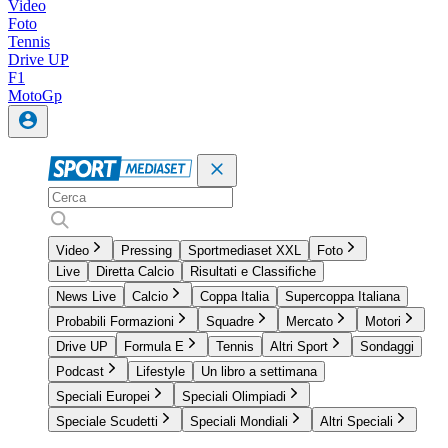
Video
Foto
Tennis
Drive UP
F1
MotoGp
Video
Pressing
Sportmediaset XXL
Foto
Live
Diretta Calcio
Risultati e Classifiche
News Live
Calcio
Coppa Italia
Supercoppa Italiana
Probabili Formazioni
Squadre
Mercato
Motori
Drive UP
Formula E
Tennis
Altri Sport
Sondaggi
Podcast
Lifestyle
Un libro a settimana
Speciali Europei
Speciali Olimpiadi
Speciale Scudetti
Speciali Mondiali
Altri Speciali