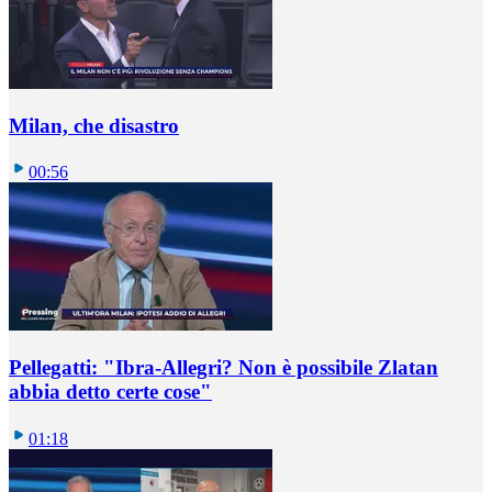
Milan, che disastro
00:56
Pellegatti: "Ibra-Allegri? Non è possibile Zlatan
abbia detto certe cose"
01:18