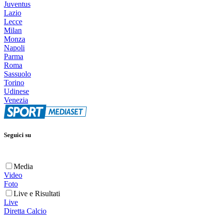
Juventus
Lazio
Lecce
Milan
Monza
Napoli
Parma
Roma
Sassuolo
Torino
Udinese
Venezia
Seguici su
Media
Video
Foto
Live e Risultati
Live
Diretta Calcio