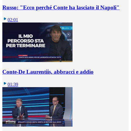
Russo: "Ecco perché Conte ha lasciato il Napoli"
02:01
Conte-De Laurentiis, abbracci e addio
01:39