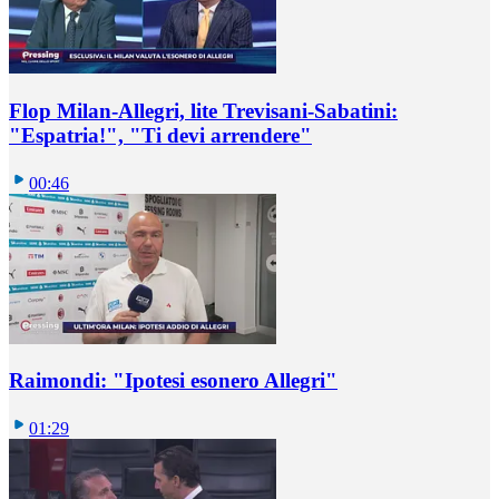
Flop Milan-Allegri, lite Trevisani-Sabatini:
"Espatria!", "Ti devi arrendere"
00:46
Raimondi: "Ipotesi esonero Allegri"
01:29