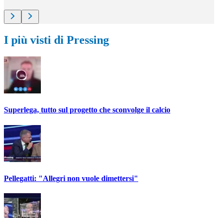
I più visti di Pressing
Superlega, tutto sul progetto che sconvolge il calcio
Pellegatti: "Allegri non vuole dimettersi"