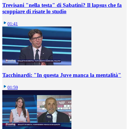
Trevisani "nella testa" di Sabatini? Il lapsus che fa
scoppiare di risate lo studio
01:41
Tacchinardi: "In questa Juve manca la mentalità"
01:59