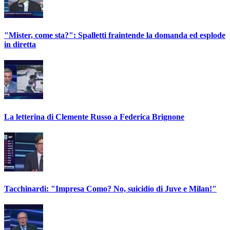
"Mister, come sta?": Spalletti fraintende la domanda ed esplode
in diretta
La letterina di Clemente Russo a Federica Brignone
Tacchinardi: "Impresa Como? No, suicidio di Juve e Milan!"