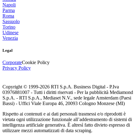
Napoli
Parma
Roma
Sassuolo
Torino
Udinese
Venezia
Legal
Corporate
Cookie Policy
Privacy Policy
Copyright © 1999-
2026
RTI S.p.A. Business Digital - P.Iva
03976881007 - Tutti i diritti riservati - Per la pubblicità Mediamond
S.p.A. - RTI S.p.A., Mediaset N.V., sede legale Amsterdam (Paesi
Bassi) - Uffici Viale Europa 46, 20093 Cologno Monzese (MI)
Rispetto ai contenuti e ai dati personali trasmessi e/o riprodotti è
vietata ogni utilizzazione funzionale all’addestramento di sistemi di
intelligenza artificiale generativa. È altresì fatto divieto espresso di
utilizzare mezzi automatizzati di data scraping.