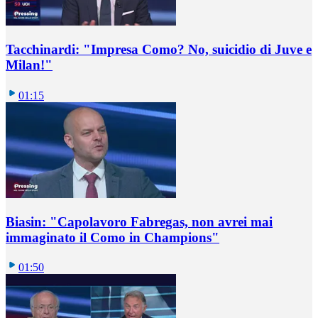
Tacchinardi: "Impresa Como? No, suicidio di Juve e
Milan!"
01:15
Biasin: "Capolavoro Fabregas, non avrei mai
immaginato il Como in Champions"
01:50