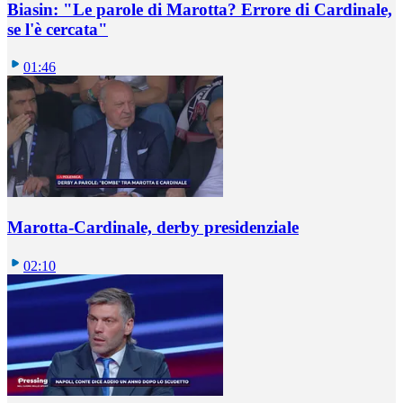
Biasin: "Le parole di Marotta? Errore di Cardinale,
se l'è cercata"
01:46
Marotta-Cardinale, derby presidenziale
02:10