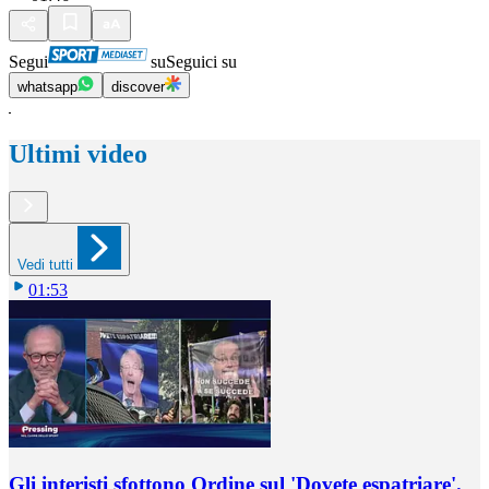
Segui
su
Seguici su
whatsapp
discover
Ultimi video
Vedi tutti
01:53
Gli interisti sfottono Ordine sul 'Dovete espatriare'.