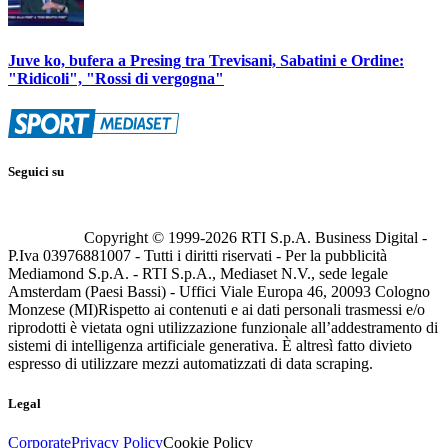
Juve ko, bufera a Presing tra Trevisani, Sabatini e Ordine:
"Ridicoli", "Rossi di vergogna"
Seguici su
Copyright © 1999-
2026
RTI S.p.A. Business Digital -
P.Iva 03976881007 - Tutti i diritti riservati - Per la pubblicità
Mediamond S.p.A. - RTI S.p.A., Mediaset N.V., sede legale
Amsterdam (Paesi Bassi) - Uffici Viale Europa 46, 20093 Cologno
Monzese (MI)
Rispetto ai contenuti e ai dati personali trasmessi e/o
riprodotti è vietata ogni utilizzazione funzionale all’addestramento di
sistemi di intelligenza artificiale generativa. È altresì fatto divieto
espresso di utilizzare mezzi automatizzati di data scraping.
Legal
Corporate
Privacy Policy
Cookie Policy