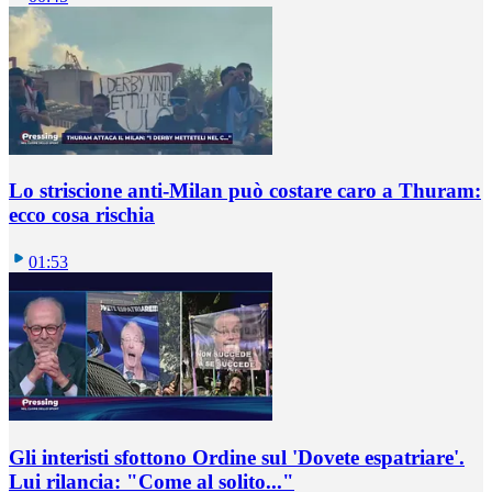
Lo striscione anti-Milan può costare caro a Thuram:
ecco cosa rischia
01:53
Gli interisti sfottono Ordine sul 'Dovete espatriare'.
Lui rilancia: "Come al solito..."