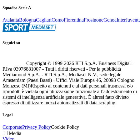
Squadra Serie A
Atalanta
Bologna
Cagliari
Como
Fiorentina
Frosinone
Genoa
Inter
Juvent
Seguici su
Copyright © 1999-
2026
RTI S.p.A. Business Digital -
P.Iva 03976881007 - Tutti i diritti riservati - Per la pubblicità
Mediamond S.p.A. - RTI S.p.A., Mediaset N.V., sede legale
Amsterdam (Paesi Bassi) - Uffici Viale Europa 46, 20093 Cologno
Monzese (MI)
Rispetto ai contenuti e ai dati personali trasmessi e/o
riprodotti è vietata ogni utilizzazione funzionale all’addestramento di
sistemi di intelligenza artificiale generativa. È altresì fatto divieto
espresso di utilizzare mezzi automatizzati di data scraping.
Legal
Corporate
Privacy Policy
Cookie Policy
Media
Video