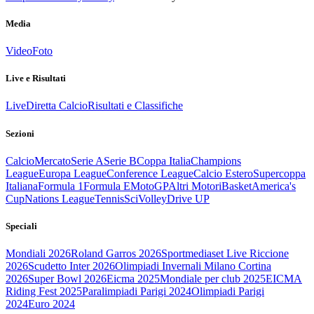
Media
Video
Foto
Live e Risultati
Live
Diretta Calcio
Risultati e Classifiche
Sezioni
Calcio
Mercato
Serie A
Serie B
Coppa Italia
Champions
League
Europa League
Conference League
Calcio Estero
Supercoppa
Italiana
Formula 1
Formula E
MotoGP
Altri Motori
Basket
America's
Cup
Nations League
Tennis
Sci
Volley
Drive UP
Speciali
Mondiali 2026
Roland Garros 2026
Sportmediaset Live Riccione
2026
Scudetto Inter 2026
Olimpiadi Invernali Milano Cortina
2026
Super Bowl 2026
Eicma 2025
Mondiale per club 2025
EICMA
Riding Fest 2025
Paralimpiadi Parigi 2024
Olimpiadi Parigi
2024
Euro 2024