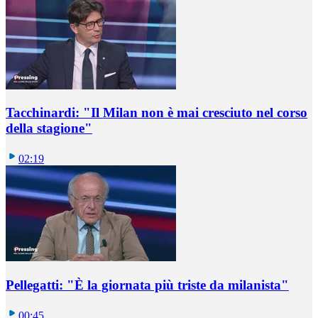
Tacchinardi: "Il Milan non è mai cresciuto nel corso
della stagione"
02:19
Pellegatti: "È la giornata più triste da milanista"
00:45