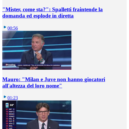
"Mister, come sta?": Spalletti fraintende la
domanda ed esplode in diretta
00:56
Mauro: "Milan e Juve non hanno giocatori
all'altezza del loro nome"
01:23