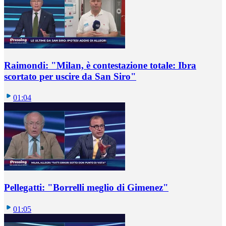
Raimondi: "Milan, è contestazione totale: Ibra
scortato per uscire da San Siro"
01:04
Pellegatti: "Borrelli meglio di Gimenez"
01:05