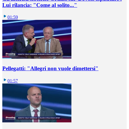
Lui rilancia: "Come al solito..."
01:59
Pellegatti: "Allegri non vuole dimettersi"
01:57