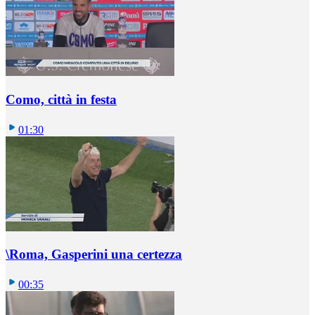
Como, città in festa
01:30
\Roma, Gasperini una certezza
00:35