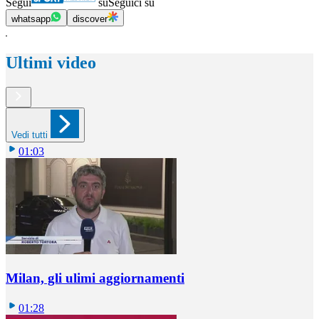
Segui
su
Seguici su
whatsapp
discover
Ultimi video
Vedi tutti
01:03
Milan, gli ulimi aggiornamenti
01:28