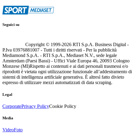
Seguici su
Copyright © 1999-
2026
RTI S.p.A. Business Digital -
P.Iva 03976881007 - Tutti i diritti riservati - Per la pubblicità
Mediamond S.p.A. - RTI S.p.A., Mediaset N.V., sede legale
Amsterdam (Paesi Bassi) - Uffici Viale Europa 46, 20093 Cologno
Monzese (MI)
Rispetto ai contenuti e ai dati personali trasmessi e/o
riprodotti è vietata ogni utilizzazione funzionale all’addestramento di
sistemi di intelligenza artificiale generativa. È altresì fatto divieto
espresso di utilizzare mezzi automatizzati di data scraping.
Legal
Corporate
Privacy Policy
Cookie Policy
Media
Video
Foto