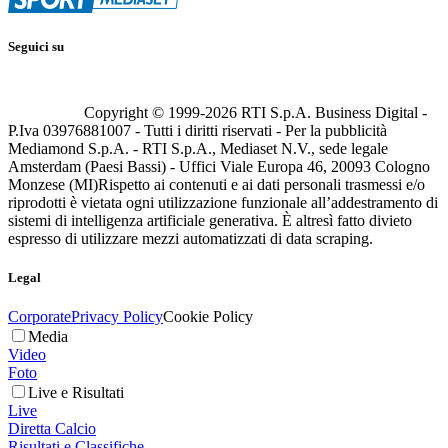
Seguici su
Copyright © 1999-
2026
RTI S.p.A. Business Digital -
P.Iva 03976881007 - Tutti i diritti riservati - Per la pubblicità
Mediamond S.p.A. - RTI S.p.A., Mediaset N.V., sede legale
Amsterdam (Paesi Bassi) - Uffici Viale Europa 46, 20093 Cologno
Monzese (MI)
Rispetto ai contenuti e ai dati personali trasmessi e/o
riprodotti è vietata ogni utilizzazione funzionale all’addestramento di
sistemi di intelligenza artificiale generativa. È altresì fatto divieto
espresso di utilizzare mezzi automatizzati di data scraping.
Legal
Corporate
Privacy Policy
Cookie Policy
Media
Video
Foto
Live e Risultati
Live
Diretta Calcio
Risultati e Classifiche