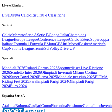
Live e Risultati
Live
Diretta Calcio
Risultati e Classifiche
Sezioni
Calcio
Mercato
Serie A
Serie B
Coppa Italia
Champions
League
Europa League
Conference League
Calcio Estero
Supercoppa
Italiana
Formula 1
Formula E
MotoGP
Altri Motori
Basket
America's
Cup
Nations League
Tennis
Sci
Volley
Drive UP
Speciali
Mondiali 2026
Roland Garros 2026
Sportmediaset Live Riccione
2026
Scudetto Inter 2026
Olimpiadi Invernali Milano Cortina
2026
Super Bowl 2026
Eicma 2025
Mondiale per club 2025
EICMA
Riding Fest 2025
Paralimpiadi Parigi 2024
Olimpiadi Parigi
2024
Euro 2024
Squadra Serie A
Atalanta
Bologna
Cagliari
Como
Fiorentina
Frosinone
Genoa
Inter
Juvent