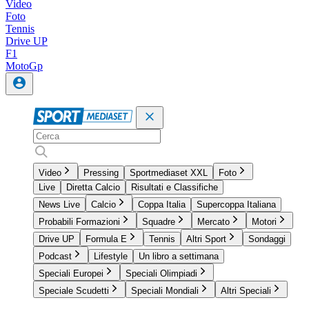
Video
Foto
Tennis
Drive UP
F1
MotoGp
Video
Pressing
Sportmediaset XXL
Foto
Live
Diretta Calcio
Risultati e Classifiche
News Live
Calcio
Coppa Italia
Supercoppa Italiana
Probabili Formazioni
Squadre
Mercato
Motori
Drive UP
Formula E
Tennis
Altri Sport
Sondaggi
Podcast
Lifestyle
Un libro a settimana
Speciali Europei
Speciali Olimpiadi
Speciale Scudetti
Speciali Mondiali
Altri Speciali