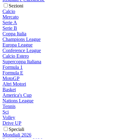
Sezioni
Calcio
Mercato
Serie A
Serie B
Coppa Italia
Champions League
Europa League
Conference League
Calcio Estero
Supercoppa Italiana
Formula 1
Formula E
MotoGP
Altri Motori
Basket
America's Cup
Nations League
Tennis
Sci
Volley
Drive UP
Speciali
Mondiali 2026