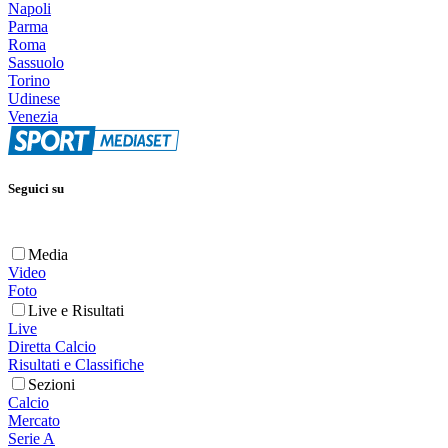
Napoli
Parma
Roma
Sassuolo
Torino
Udinese
Venezia
Seguici su
Media
Video
Foto
Live e Risultati
Live
Diretta Calcio
Risultati e Classifiche
Sezioni
Calcio
Mercato
Serie A