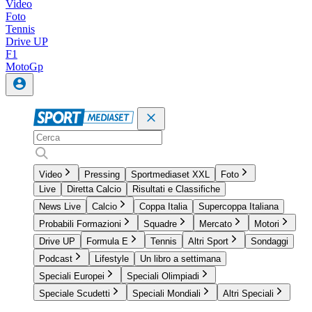
Video
Foto
Tennis
Drive UP
F1
MotoGp
Video
Pressing
Sportmediaset XXL
Foto
Live
Diretta Calcio
Risultati e Classifiche
News Live
Calcio
Coppa Italia
Supercoppa Italiana
Probabili Formazioni
Squadre
Mercato
Motori
Drive UP
Formula E
Tennis
Altri Sport
Sondaggi
Podcast
Lifestyle
Un libro a settimana
Speciali Europei
Speciali Olimpiadi
Speciale Scudetti
Speciali Mondiali
Altri Speciali