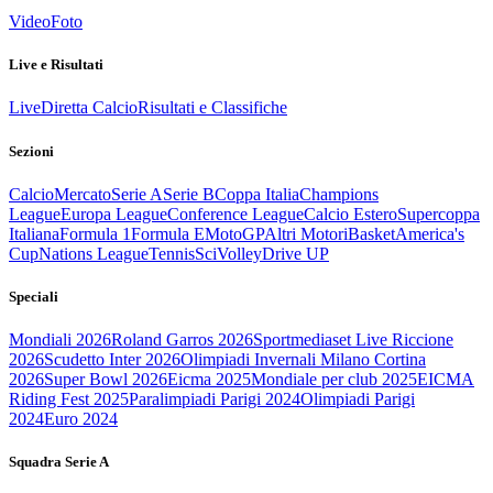
Video
Foto
Live e Risultati
Live
Diretta Calcio
Risultati e Classifiche
Sezioni
Calcio
Mercato
Serie A
Serie B
Coppa Italia
Champions
League
Europa League
Conference League
Calcio Estero
Supercoppa
Italiana
Formula 1
Formula E
MotoGP
Altri Motori
Basket
America's
Cup
Nations League
Tennis
Sci
Volley
Drive UP
Speciali
Mondiali 2026
Roland Garros 2026
Sportmediaset Live Riccione
2026
Scudetto Inter 2026
Olimpiadi Invernali Milano Cortina
2026
Super Bowl 2026
Eicma 2025
Mondiale per club 2025
EICMA
Riding Fest 2025
Paralimpiadi Parigi 2024
Olimpiadi Parigi
2024
Euro 2024
Squadra Serie A