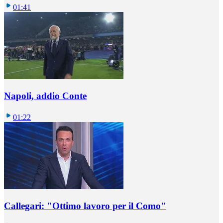
01:41
Napoli, addio Conte
01:22
Callegari: "Ottimo lavoro per il Como"