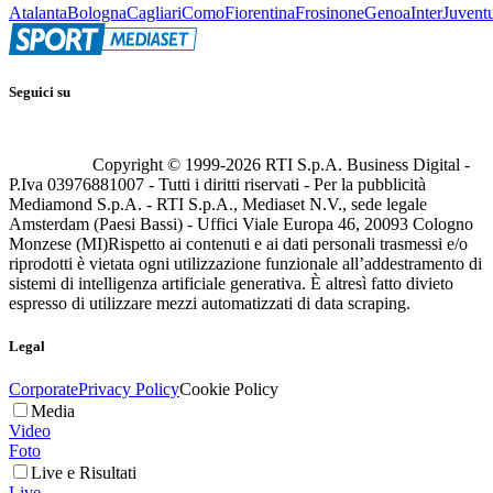
Atalanta
Bologna
Cagliari
Como
Fiorentina
Frosinone
Genoa
Inter
Juvent
Seguici su
Copyright © 1999-
2026
RTI S.p.A. Business Digital -
P.Iva 03976881007 - Tutti i diritti riservati - Per la pubblicità
Mediamond S.p.A. - RTI S.p.A., Mediaset N.V., sede legale
Amsterdam (Paesi Bassi) - Uffici Viale Europa 46, 20093 Cologno
Monzese (MI)
Rispetto ai contenuti e ai dati personali trasmessi e/o
riprodotti è vietata ogni utilizzazione funzionale all’addestramento di
sistemi di intelligenza artificiale generativa. È altresì fatto divieto
espresso di utilizzare mezzi automatizzati di data scraping.
Legal
Corporate
Privacy Policy
Cookie Policy
Media
Video
Foto
Live e Risultati
Live