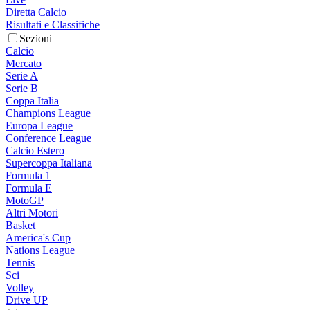
Diretta Calcio
Risultati e Classifiche
Sezioni
Calcio
Mercato
Serie A
Serie B
Coppa Italia
Champions League
Europa League
Conference League
Calcio Estero
Supercoppa Italiana
Formula 1
Formula E
MotoGP
Altri Motori
Basket
America's Cup
Nations League
Tennis
Sci
Volley
Drive UP