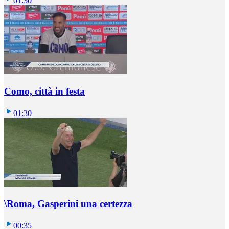
01:30
Como, città in festa
01:30
\Roma, Gasperini una certezza
00:35