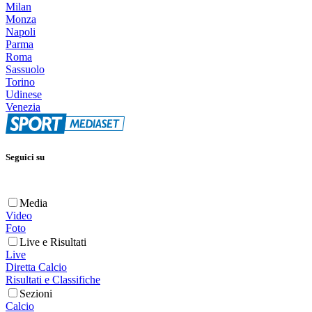
Milan
Monza
Napoli
Parma
Roma
Sassuolo
Torino
Udinese
Venezia
Seguici su
Media
Video
Foto
Live e Risultati
Live
Diretta Calcio
Risultati e Classifiche
Sezioni
Calcio