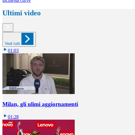
inchiesta curve
Ultimi video
Vedi tutti
01:03
Milan, gli ulimi aggiornamenti
01:28