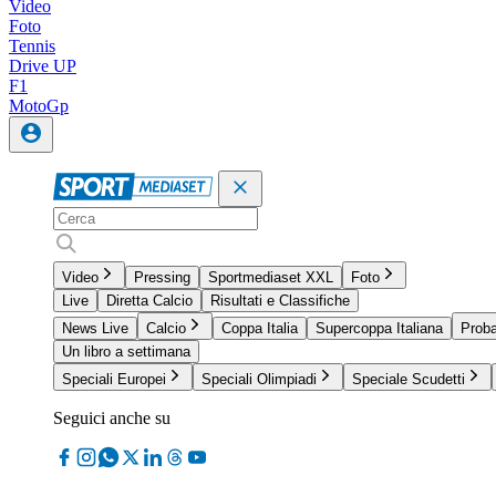
Video
Foto
Tennis
Drive UP
F1
MotoGp
Video
Pressing
Sportmediaset XXL
Foto
Live
Diretta Calcio
Risultati e Classifiche
News Live
Calcio
Coppa Italia
Supercoppa Italiana
Proba
Un libro a settimana
Speciali Europei
Speciali Olimpiadi
Speciale Scudetti
Seguici anche su