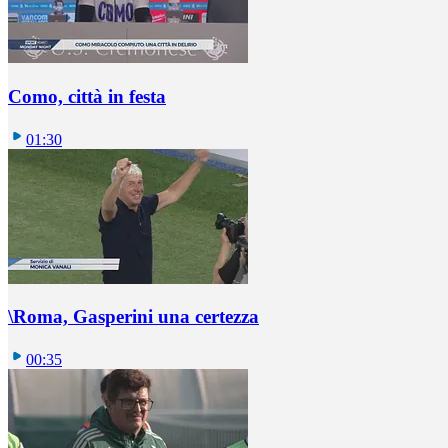
Como, città in festa
01:30
\Roma, Gasperini una certezza
00:35