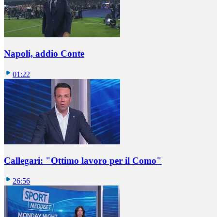
Napoli, addio Conte
01:22
Callegari: "Ottimo lavoro per il Como"
26:56