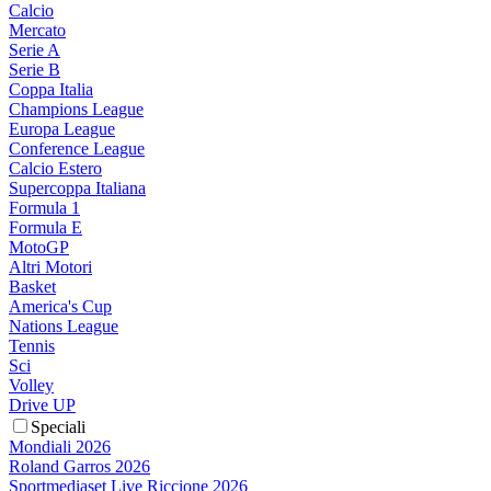
Calcio
Mercato
Serie A
Serie B
Coppa Italia
Champions League
Europa League
Conference League
Calcio Estero
Supercoppa Italiana
Formula 1
Formula E
MotoGP
Altri Motori
Basket
America's Cup
Nations League
Tennis
Sci
Volley
Drive UP
Speciali
Mondiali 2026
Roland Garros 2026
Sportmediaset Live Riccione 2026