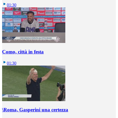
01:30
Como, città in festa
01:30
\Roma, Gasperini una certezza