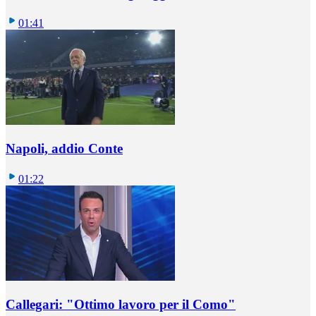
01:41
Napoli, addio Conte
01:22
Callegari: "Ottimo lavoro per il Como"