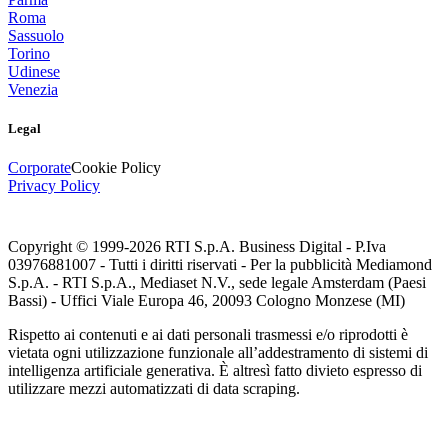
Roma
Sassuolo
Torino
Udinese
Venezia
Legal
Corporate
Cookie Policy
Privacy Policy
Copyright © 1999-
2026
RTI S.p.A. Business Digital - P.Iva
03976881007 - Tutti i diritti riservati - Per la pubblicità Mediamond
S.p.A. - RTI S.p.A., Mediaset N.V., sede legale Amsterdam (Paesi
Bassi) - Uffici Viale Europa 46, 20093 Cologno Monzese (MI)
Rispetto ai contenuti e ai dati personali trasmessi e/o riprodotti è
vietata ogni utilizzazione funzionale all’addestramento di sistemi di
intelligenza artificiale generativa. È altresì fatto divieto espresso di
utilizzare mezzi automatizzati di data scraping.