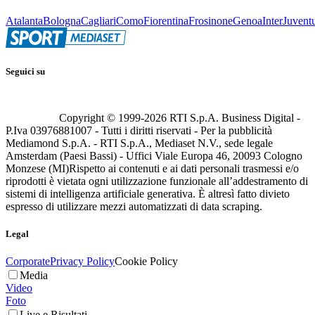
Atalanta
Bologna
Cagliari
Como
Fiorentina
Frosinone
Genoa
Inter
Juvent
Seguici su
Copyright © 1999-
2026
RTI S.p.A. Business Digital -
P.Iva 03976881007 - Tutti i diritti riservati - Per la pubblicità
Mediamond S.p.A. - RTI S.p.A., Mediaset N.V., sede legale
Amsterdam (Paesi Bassi) - Uffici Viale Europa 46, 20093 Cologno
Monzese (MI)
Rispetto ai contenuti e ai dati personali trasmessi e/o
riprodotti è vietata ogni utilizzazione funzionale all’addestramento di
sistemi di intelligenza artificiale generativa. È altresì fatto divieto
espresso di utilizzare mezzi automatizzati di data scraping.
Legal
Corporate
Privacy Policy
Cookie Policy
Media
Video
Foto
Live e Risultati