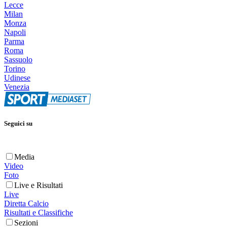
Lecce
Milan
Monza
Napoli
Parma
Roma
Sassuolo
Torino
Udinese
Venezia
Seguici su
Media
Video
Foto
Live e Risultati
Live
Diretta Calcio
Risultati e Classifiche
Sezioni