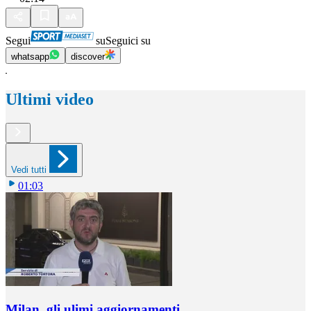
Segui
su
Seguici su
whatsapp
discover
Ultimi video
Vedi tutti
01:03
Milan, gli ulimi aggiornamenti