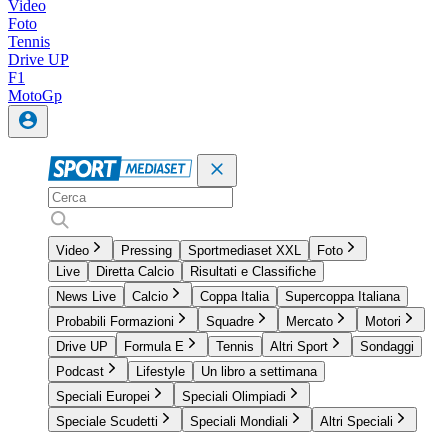
Video
Foto
Tennis
Drive UP
F1
MotoGp
Video
Pressing
Sportmediaset XXL
Foto
Live
Diretta Calcio
Risultati e Classifiche
News Live
Calcio
Coppa Italia
Supercoppa Italiana
Probabili Formazioni
Squadre
Mercato
Motori
Drive UP
Formula E
Tennis
Altri Sport
Sondaggi
Podcast
Lifestyle
Un libro a settimana
Speciali Europei
Speciali Olimpiadi
Speciale Scudetti
Speciali Mondiali
Altri Speciali