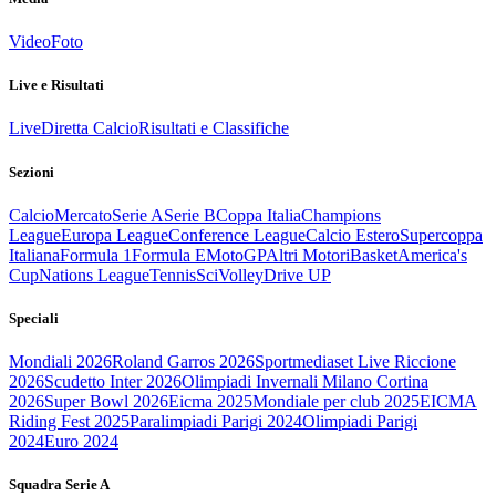
Video
Foto
Live e Risultati
Live
Diretta Calcio
Risultati e Classifiche
Sezioni
Calcio
Mercato
Serie A
Serie B
Coppa Italia
Champions
League
Europa League
Conference League
Calcio Estero
Supercoppa
Italiana
Formula 1
Formula E
MotoGP
Altri Motori
Basket
America's
Cup
Nations League
Tennis
Sci
Volley
Drive UP
Speciali
Mondiali 2026
Roland Garros 2026
Sportmediaset Live Riccione
2026
Scudetto Inter 2026
Olimpiadi Invernali Milano Cortina
2026
Super Bowl 2026
Eicma 2025
Mondiale per club 2025
EICMA
Riding Fest 2025
Paralimpiadi Parigi 2024
Olimpiadi Parigi
2024
Euro 2024
Squadra Serie A