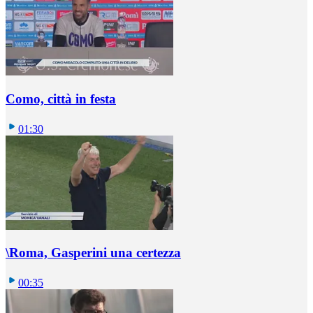
Como, città in festa
01:30
\Roma, Gasperini una certezza
00:35