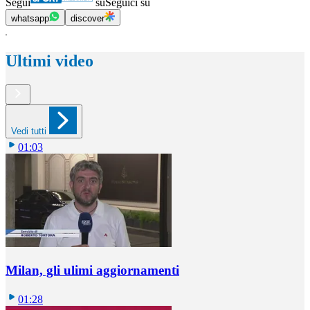
Segui
su
Seguici su
whatsapp
discover
Ultimi video
Vedi tutti
01:03
Milan, gli ulimi aggiornamenti
01:28