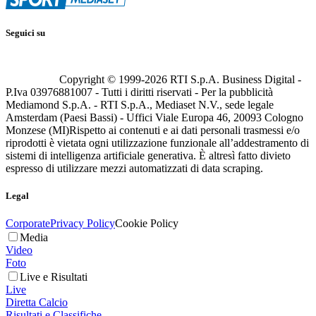
Seguici su
Copyright © 1999-
2026
RTI S.p.A. Business Digital -
P.Iva 03976881007 - Tutti i diritti riservati - Per la pubblicità
Mediamond S.p.A. - RTI S.p.A., Mediaset N.V., sede legale
Amsterdam (Paesi Bassi) - Uffici Viale Europa 46, 20093 Cologno
Monzese (MI)
Rispetto ai contenuti e ai dati personali trasmessi e/o
riprodotti è vietata ogni utilizzazione funzionale all’addestramento di
sistemi di intelligenza artificiale generativa. È altresì fatto divieto
espresso di utilizzare mezzi automatizzati di data scraping.
Legal
Corporate
Privacy Policy
Cookie Policy
Media
Video
Foto
Live e Risultati
Live
Diretta Calcio
Risultati e Classifiche