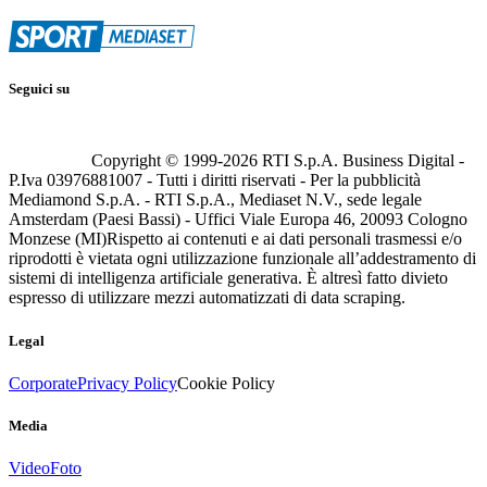
Seguici su
Copyright © 1999-
2026
RTI S.p.A. Business Digital -
P.Iva 03976881007 - Tutti i diritti riservati - Per la pubblicità
Mediamond S.p.A. - RTI S.p.A., Mediaset N.V., sede legale
Amsterdam (Paesi Bassi) - Uffici Viale Europa 46, 20093 Cologno
Monzese (MI)
Rispetto ai contenuti e ai dati personali trasmessi e/o
riprodotti è vietata ogni utilizzazione funzionale all’addestramento di
sistemi di intelligenza artificiale generativa. È altresì fatto divieto
espresso di utilizzare mezzi automatizzati di data scraping.
Legal
Corporate
Privacy Policy
Cookie Policy
Media
Video
Foto