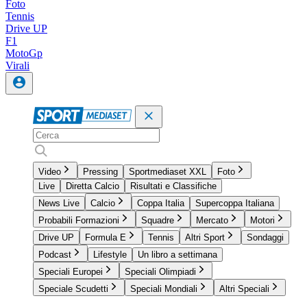
Foto
Tennis
Drive UP
F1
MotoGp
Virali
Video
Pressing
Sportmediaset XXL
Foto
Live
Diretta Calcio
Risultati e Classifiche
News Live
Calcio
Coppa Italia
Supercoppa Italiana
Probabili Formazioni
Squadre
Mercato
Motori
Drive UP
Formula E
Tennis
Altri Sport
Sondaggi
Podcast
Lifestyle
Un libro a settimana
Speciali Europei
Speciali Olimpiadi
Speciale Scudetti
Speciali Mondiali
Altri Speciali