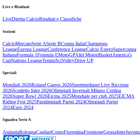
Live e Risultati
Live
Diretta Calcio
Risultati e Classifiche
Sezioni
Calcio
Mercato
Serie A
Serie B
Coppa Italia
Champions
League
Europa League
Conference League
Calcio Estero
Supercoppa
Italiana
Formula 1
Formula E
MotoGP
Altri Motori
Basket
America's
Cup
Nations League
Tennis
Sci
Volley
Drive UP
Speciali
Mondiali 2026
Roland Garros 2026
Sportmediaset Live Riccione
2026
Scudetto Inter 2026
Olimpiadi Invernali Milano Cortina
2026
Super Bowl 2026
Eicma 2025
Mondiale per club 2025
EICMA
Riding Fest 2025
Paralimpiadi Parigi 2024
Olimpiadi Parigi
2024
Euro 2024
Squadra Serie A
Atalanta
Bologna
Cagliari
Como
Fiorentina
Frosinone
Genoa
Inter
Juvent