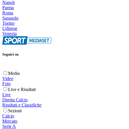
Napoli
Parma
Roma
Sassuolo
Torino
Udinese
Venezia
Seguici su
Media
Video
Foto
Live e Risultati
Live
Diretta Calcio
Risultati e Classifiche
Sezioni
Calcio
Mercato
Serie A