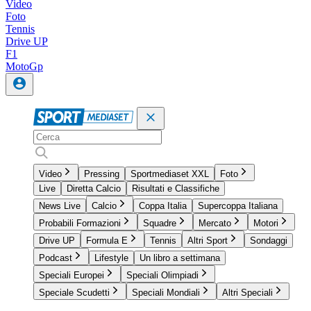
Video
Foto
Tennis
Drive UP
F1
MotoGp
Video
Pressing
Sportmediaset XXL
Foto
Live
Diretta Calcio
Risultati e Classifiche
News Live
Calcio
Coppa Italia
Supercoppa Italiana
Probabili Formazioni
Squadre
Mercato
Motori
Drive UP
Formula E
Tennis
Altri Sport
Sondaggi
Podcast
Lifestyle
Un libro a settimana
Speciali Europei
Speciali Olimpiadi
Speciale Scudetti
Speciali Mondiali
Altri Speciali