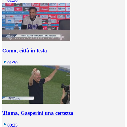
01:30
Como, città in festa
01:30
\Roma, Gasperini una certezza
00:35