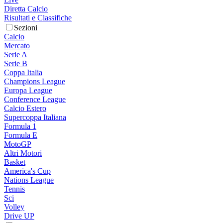
Diretta Calcio
Risultati e Classifiche
Sezioni
Calcio
Mercato
Serie A
Serie B
Coppa Italia
Champions League
Europa League
Conference League
Calcio Estero
Supercoppa Italiana
Formula 1
Formula E
MotoGP
Altri Motori
Basket
America's Cup
Nations League
Tennis
Sci
Volley
Drive UP