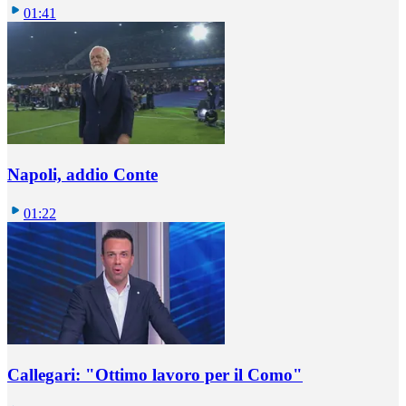
01:41
Napoli, addio Conte
01:22
Callegari: "Ottimo lavoro per il Como"