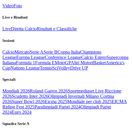
Video
Foto
Live e Risultati
Live
Diretta Calcio
Risultati e Classifiche
Sezioni
Calcio
Mercato
Serie A
Serie B
Coppa Italia
Champions
League
Europa League
Conference League
Calcio Estero
Supercoppa
Italiana
Formula 1
Formula E
MotoGP
Altri Motori
Basket
America's
Cup
Nations League
Tennis
Sci
Volley
Drive UP
Speciali
Mondiali 2026
Roland Garros 2026
Sportmediaset Live Riccione
2026
Scudetto Inter 2026
Olimpiadi Invernali Milano Cortina
2026
Super Bowl 2026
Eicma 2025
Mondiale per club 2025
EICMA
Riding Fest 2025
Paralimpiadi Parigi 2024
Olimpiadi Parigi
2024
Euro 2024
Squadra Serie A