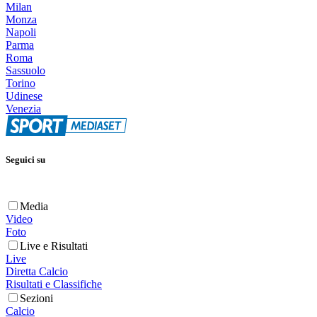
Milan
Monza
Napoli
Parma
Roma
Sassuolo
Torino
Udinese
Venezia
Seguici su
Media
Video
Foto
Live e Risultati
Live
Diretta Calcio
Risultati e Classifiche
Sezioni
Calcio