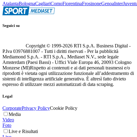
Atalanta
Bologna
Cagliari
Como
Fiorentina
Frosinone
Genoa
Inter
Juvent
Seguici su
Copyright © 1999-
2026
RTI S.p.A. Business Digital -
P.Iva 03976881007 - Tutti i diritti riservati - Per la pubblicità
Mediamond S.p.A. - RTI S.p.A., Mediaset N.V., sede legale
Amsterdam (Paesi Bassi) - Uffici Viale Europa 46, 20093 Cologno
Monzese (MI)
Rispetto ai contenuti e ai dati personali trasmessi e/o
riprodotti è vietata ogni utilizzazione funzionale all’addestramento di
sistemi di intelligenza artificiale generativa. È altresì fatto divieto
espresso di utilizzare mezzi automatizzati di data scraping.
Legal
Corporate
Privacy Policy
Cookie Policy
Media
Video
Foto
Live e Risultati
Live