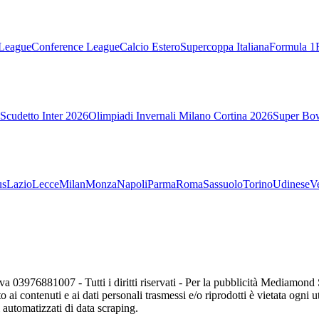
League
Conference League
Calcio Estero
Supercoppa Italiana
Formula 1
Scudetto Inter 2026
Olimpiadi Invernali Milano Cortina 2026
Super Bo
us
Lazio
Lecce
Milan
Monza
Napoli
Parma
Roma
Sassuolo
Torino
Udinese
V
va 03976881007 - Tutti i diritti riservati - Per la pubblicità Mediamon
o ai contenuti e ai dati personali trasmessi e/o riprodotti è vietata ogni 
zi automatizzati di data scraping.