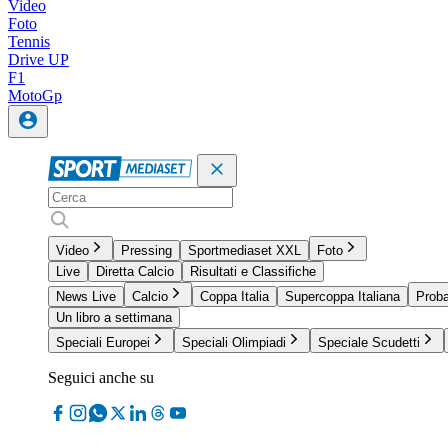
Video
Foto
Tennis
Drive UP
F1
MotoGp
Video
Pressing
Sportmediaset XXL
Foto
Live
Diretta Calcio
Risultati e Classifiche
News Live
Calcio
Coppa Italia
Supercoppa Italiana
Proba
Un libro a settimana
Speciali Europei
Speciali Olimpiadi
Speciale Scudetti
Seguici anche su