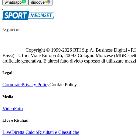
whatsapp
discover
Seguici su
Copyright © 1999-
2026
RTI S.p.A. Business Digital - P.I
Bassi) - Uffici Viale Europa 46, 20093 Cologno Monzese (MI)
Rispett
artificiale generativa. È altresì fatto divieto espresso di utilizzare mez
Legal
Corporate
Privacy Policy
Cookie Policy
Media
Video
Foto
Live e Risultati
Live
Diretta Calcio
Risultati e Classifiche