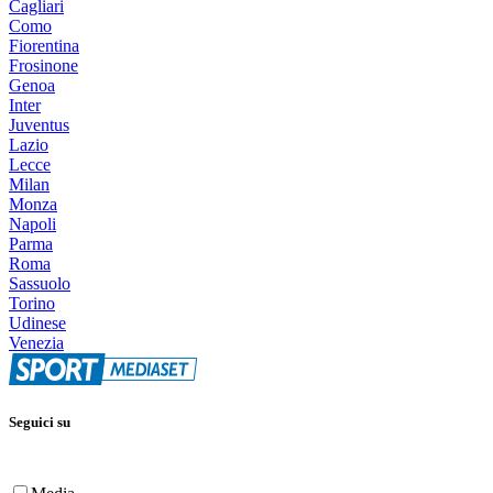
Cagliari
Como
Fiorentina
Frosinone
Genoa
Inter
Juventus
Lazio
Lecce
Milan
Monza
Napoli
Parma
Roma
Sassuolo
Torino
Udinese
Venezia
Seguici su