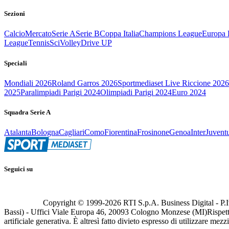
Sezioni
Calcio
Mercato
Serie A
Serie B
Coppa Italia
Champions League
Europa 
League
Tennis
Sci
Volley
Drive UP
Speciali
Mondiali 2026
Roland Garros 2026
Sportmediaset Live Riccione 2026
2025
Paralimpiadi Parigi 2024
Olimpiadi Parigi 2024
Euro 2024
Squadra Serie A
Atalanta
Bologna
Cagliari
Como
Fiorentina
Frosinone
Genoa
Inter
Juvent
Seguici su
Copyright © 1999-
2026
RTI S.p.A. Business Digital - P.I
Bassi) - Uffici Viale Europa 46, 20093 Cologno Monzese (MI)
Rispett
artificiale generativa. È altresì fatto divieto espresso di utilizzare mez