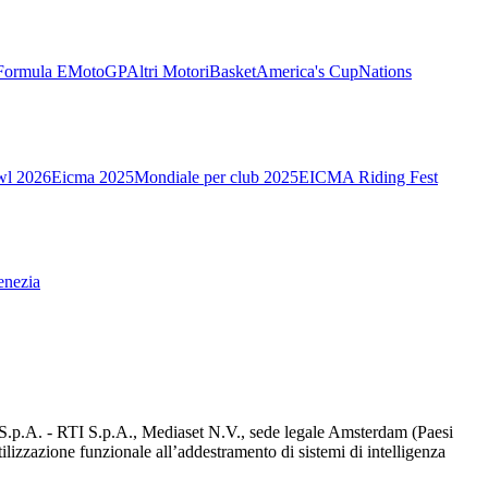
Formula E
MotoGP
Altri Motori
Basket
America's Cup
Nations
wl 2026
Eicma 2025
Mondiale per club 2025
EICMA Riding Fest
enezia
d S.p.A. - RTI S.p.A., Mediaset N.V., sede legale Amsterdam (Paesi
utilizzazione funzionale all’addestramento di sistemi di intelligenza