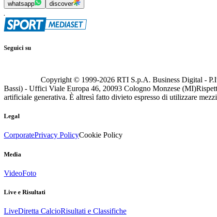
whatsapp
discover
Seguici su
Copyright © 1999-
2026
RTI S.p.A. Business Digital - P.I
Bassi) - Uffici Viale Europa 46, 20093 Cologno Monzese (MI)
Rispett
artificiale generativa. È altresì fatto divieto espresso di utilizzare mez
Legal
Corporate
Privacy Policy
Cookie Policy
Media
Video
Foto
Live e Risultati
Live
Diretta Calcio
Risultati e Classifiche