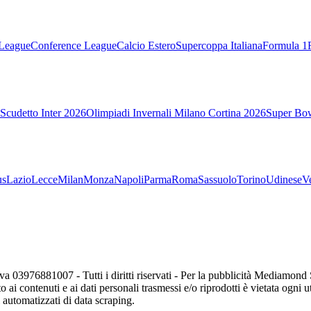
League
Conference League
Calcio Estero
Supercoppa Italiana
Formula 1
Scudetto Inter 2026
Olimpiadi Invernali Milano Cortina 2026
Super Bo
us
Lazio
Lecce
Milan
Monza
Napoli
Parma
Roma
Sassuolo
Torino
Udinese
V
va 03976881007 - Tutti i diritti riservati - Per la pubblicità Mediamon
o ai contenuti e ai dati personali trasmessi e/o riprodotti è vietata ogni 
zi automatizzati di data scraping.