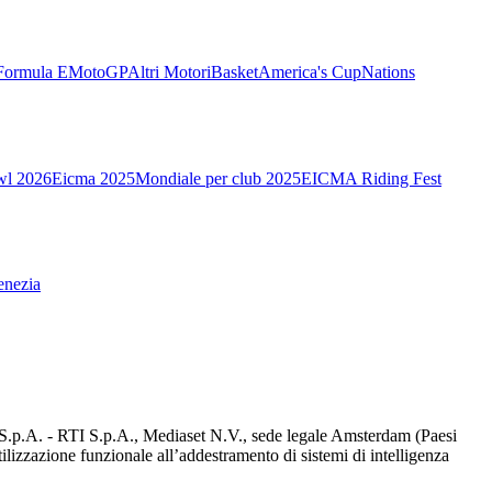
Formula E
MotoGP
Altri Motori
Basket
America's Cup
Nations
wl 2026
Eicma 2025
Mondiale per club 2025
EICMA Riding Fest
enezia
d S.p.A. - RTI S.p.A., Mediaset N.V., sede legale Amsterdam (Paesi
utilizzazione funzionale all’addestramento di sistemi di intelligenza