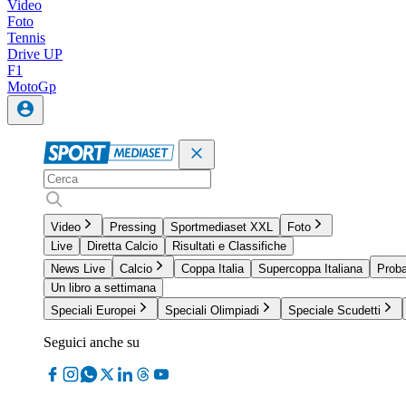
Video
Foto
Tennis
Drive UP
F1
MotoGp
Video
Pressing
Sportmediaset XXL
Foto
Live
Diretta Calcio
Risultati e Classifiche
News Live
Calcio
Coppa Italia
Supercoppa Italiana
Proba
Un libro a settimana
Speciali Europei
Speciali Olimpiadi
Speciale Scudetti
Seguici anche su