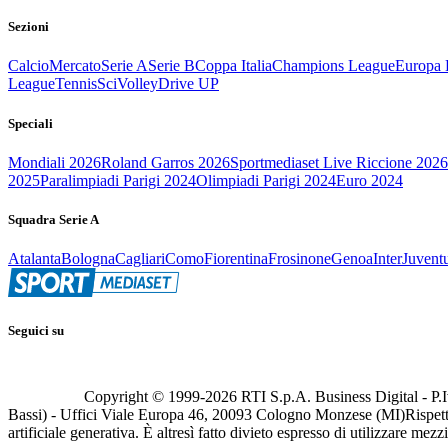
Sezioni
Calcio
Mercato
Serie A
Serie B
Coppa Italia
Champions League
Europa 
League
Tennis
Sci
Volley
Drive UP
Speciali
Mondiali 2026
Roland Garros 2026
Sportmediaset Live Riccione 2026
2025
Paralimpiadi Parigi 2024
Olimpiadi Parigi 2024
Euro 2024
Squadra Serie A
Atalanta
Bologna
Cagliari
Como
Fiorentina
Frosinone
Genoa
Inter
Juvent
Seguici su
Copyright © 1999-
2026
RTI S.p.A. Business Digital - P.I
Bassi) - Uffici Viale Europa 46, 20093 Cologno Monzese (MI)
Rispett
artificiale generativa. È altresì fatto divieto espresso di utilizzare mez