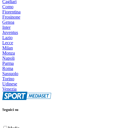
Cagliari
Como
Fiorentina
Frosinone
Genoa
Inter
Juventus
Lazio
Lecce
Milan
Monza
Napoli
Parma
Roma
Sassuolo
Torino
Udinese
Venezia
Seguici su