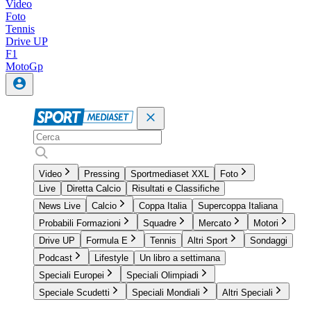
Video
Foto
Tennis
Drive UP
F1
MotoGp
Video
Pressing
Sportmediaset XXL
Foto
Live
Diretta Calcio
Risultati e Classifiche
News Live
Calcio
Coppa Italia
Supercoppa Italiana
Probabili Formazioni
Squadre
Mercato
Motori
Drive UP
Formula E
Tennis
Altri Sport
Sondaggi
Podcast
Lifestyle
Un libro a settimana
Speciali Europei
Speciali Olimpiadi
Speciale Scudetti
Speciali Mondiali
Altri Speciali