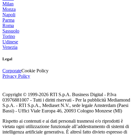
Milan
Monza
Napoli
Parma
Roma
Sassuolo
Torino
Udinese
Venezia
Legal
Corporate
Cookie Policy
Privacy Policy
Copyright © 1999-
2026
RTI S.p.A. Business Digital - P.Iva
03976881007 - Tutti i diritti riservati - Per la pubblicità Mediamond
S.p.A. - RTI S.p.A., Mediaset N.V., sede legale Amsterdam (Paesi
Bassi) - Uffici Viale Europa 46, 20093 Cologno Monzese (MI)
Rispetto ai contenuti e ai dati personali trasmessi e/o riprodotti è
vietata ogni utilizzazione funzionale all’addestramento di sistemi di
intelligenza artificiale generativa. È altresì fatto divieto espresso di