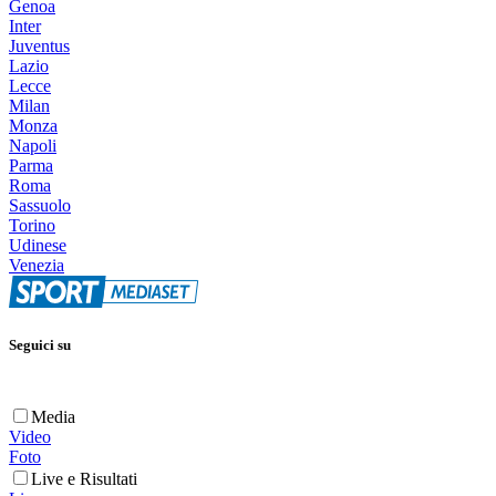
Genoa
Inter
Juventus
Lazio
Lecce
Milan
Monza
Napoli
Parma
Roma
Sassuolo
Torino
Udinese
Venezia
Seguici su
Media
Video
Foto
Live e Risultati