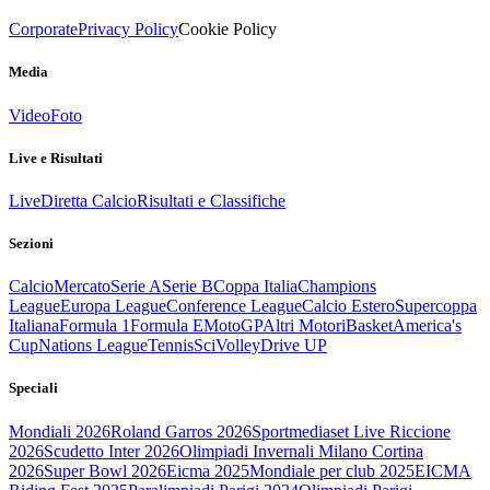
Corporate
Privacy Policy
Cookie Policy
Media
Video
Foto
Live e Risultati
Live
Diretta Calcio
Risultati e Classifiche
Sezioni
Calcio
Mercato
Serie A
Serie B
Coppa Italia
Champions
League
Europa League
Conference League
Calcio Estero
Supercoppa
Italiana
Formula 1
Formula E
MotoGP
Altri Motori
Basket
America's
Cup
Nations League
Tennis
Sci
Volley
Drive UP
Speciali
Mondiali 2026
Roland Garros 2026
Sportmediaset Live Riccione
2026
Scudetto Inter 2026
Olimpiadi Invernali Milano Cortina
2026
Super Bowl 2026
Eicma 2025
Mondiale per club 2025
EICMA