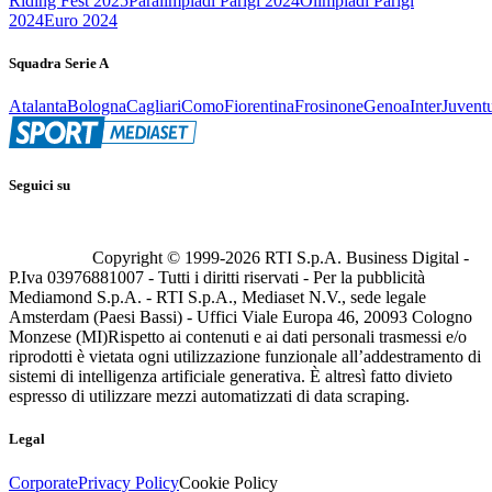
Riding Fest 2025
Paralimpiadi Parigi 2024
Olimpiadi Parigi
2024
Euro 2024
Squadra Serie A
Atalanta
Bologna
Cagliari
Como
Fiorentina
Frosinone
Genoa
Inter
Juvent
Seguici su
Copyright © 1999-
2026
RTI S.p.A. Business Digital -
P.Iva 03976881007 - Tutti i diritti riservati - Per la pubblicità
Mediamond S.p.A. - RTI S.p.A., Mediaset N.V., sede legale
Amsterdam (Paesi Bassi) - Uffici Viale Europa 46, 20093 Cologno
Monzese (MI)
Rispetto ai contenuti e ai dati personali trasmessi e/o
riprodotti è vietata ogni utilizzazione funzionale all’addestramento di
sistemi di intelligenza artificiale generativa. È altresì fatto divieto
espresso di utilizzare mezzi automatizzati di data scraping.
Legal
Corporate
Privacy Policy
Cookie Policy