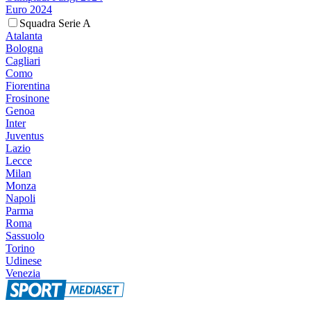
Euro 2024
Squadra Serie A
Atalanta
Bologna
Cagliari
Como
Fiorentina
Frosinone
Genoa
Inter
Juventus
Lazio
Lecce
Milan
Monza
Napoli
Parma
Roma
Sassuolo
Torino
Udinese
Venezia