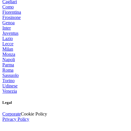
Cagliari
Como
Fiorentina
Frosinone
Genoa
Inter
Juventus
Lazio
Lecce
Milan
Monza
Napoli
Parma
Roma
Sassuolo
Torino
Udinese
Venezia
Legal
Corporate
Cookie Policy
Privacy Policy