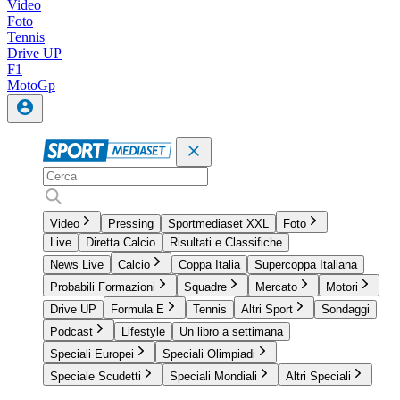
Video
Foto
Tennis
Drive UP
F1
MotoGp
Video
Pressing
Sportmediaset XXL
Foto
Live
Diretta Calcio
Risultati e Classifiche
News Live
Calcio
Coppa Italia
Supercoppa Italiana
Probabili Formazioni
Squadre
Mercato
Motori
Drive UP
Formula E
Tennis
Altri Sport
Sondaggi
Podcast
Lifestyle
Un libro a settimana
Speciali Europei
Speciali Olimpiadi
Speciale Scudetti
Speciali Mondiali
Altri Speciali