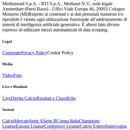
Mediamond S.p.A. - RTI S.p.A., Mediaset N.V., sede legale
Amsterdam (Paesi Bassi) - Uffici Viale Europa 46, 20093 Cologno
Monzese (MI)
Rispetto ai contenuti e ai dati personali trasmessi e/o
riprodotti è vietata ogni utilizzazione funzionale all’addestramento di
sistemi di intelligenza artificiale generativa. È altresì fatto divieto
espresso di utilizzare mezzi automatizzati di data scraping.
Legal
Corporate
Privacy Policy
Cookie Policy
Media
Video
Foto
Live e Risultati
Live
Diretta Calcio
Risultati e Classifiche
Sezioni
Calcio
Mercato
Serie A
Serie B
Coppa Italia
Champions
League
Europa League
Conference League
Calcio Estero
Supercoppa