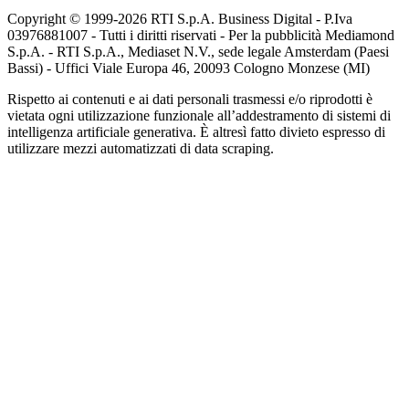
Copyright © 1999-
2026
RTI S.p.A. Business Digital - P.Iva
03976881007 - Tutti i diritti riservati - Per la pubblicità Mediamond
S.p.A. - RTI S.p.A., Mediaset N.V., sede legale Amsterdam (Paesi
Bassi) - Uffici Viale Europa 46, 20093 Cologno Monzese (MI)
Rispetto ai contenuti e ai dati personali trasmessi e/o riprodotti è
vietata ogni utilizzazione funzionale all’addestramento di sistemi di
intelligenza artificiale generativa. È altresì fatto divieto espresso di
utilizzare mezzi automatizzati di data scraping.