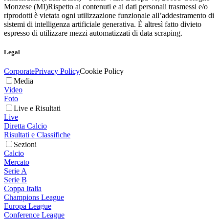
Monzese (MI)
Rispetto ai contenuti e ai dati personali trasmessi e/o
riprodotti è vietata ogni utilizzazione funzionale all’addestramento di
sistemi di intelligenza artificiale generativa. È altresì fatto divieto
espresso di utilizzare mezzi automatizzati di data scraping.
Legal
Corporate
Privacy Policy
Cookie Policy
Media
Video
Foto
Live e Risultati
Live
Diretta Calcio
Risultati e Classifiche
Sezioni
Calcio
Mercato
Serie A
Serie B
Coppa Italia
Champions League
Europa League
Conference League