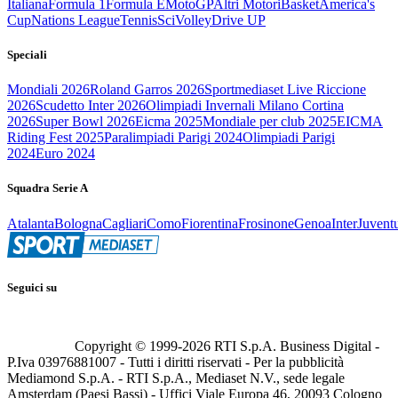
Italiana
Formula 1
Formula E
MotoGP
Altri Motori
Basket
America's
Cup
Nations League
Tennis
Sci
Volley
Drive UP
Speciali
Mondiali 2026
Roland Garros 2026
Sportmediaset Live Riccione
2026
Scudetto Inter 2026
Olimpiadi Invernali Milano Cortina
2026
Super Bowl 2026
Eicma 2025
Mondiale per club 2025
EICMA
Riding Fest 2025
Paralimpiadi Parigi 2024
Olimpiadi Parigi
2024
Euro 2024
Squadra Serie A
Atalanta
Bologna
Cagliari
Como
Fiorentina
Frosinone
Genoa
Inter
Juvent
Seguici su
Copyright © 1999-
2026
RTI S.p.A. Business Digital -
P.Iva 03976881007 - Tutti i diritti riservati - Per la pubblicità
Mediamond S.p.A. - RTI S.p.A., Mediaset N.V., sede legale
Amsterdam (Paesi Bassi) - Uffici Viale Europa 46, 20093 Cologno