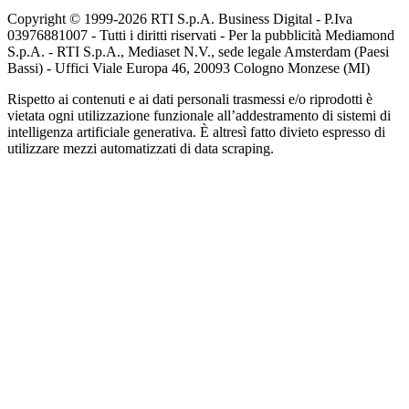
Copyright © 1999-
2026
RTI S.p.A. Business Digital - P.Iva
03976881007 - Tutti i diritti riservati - Per la pubblicità Mediamond
S.p.A. - RTI S.p.A., Mediaset N.V., sede legale Amsterdam (Paesi
Bassi) - Uffici Viale Europa 46, 20093 Cologno Monzese (MI)
Rispetto ai contenuti e ai dati personali trasmessi e/o riprodotti è
vietata ogni utilizzazione funzionale all’addestramento di sistemi di
intelligenza artificiale generativa. È altresì fatto divieto espresso di
utilizzare mezzi automatizzati di data scraping.