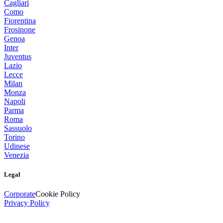
Cagliari
Como
Fiorentina
Frosinone
Genoa
Inter
Juventus
Lazio
Lecce
Milan
Monza
Napoli
Parma
Roma
Sassuolo
Torino
Udinese
Venezia
Legal
Corporate
Cookie Policy
Privacy Policy