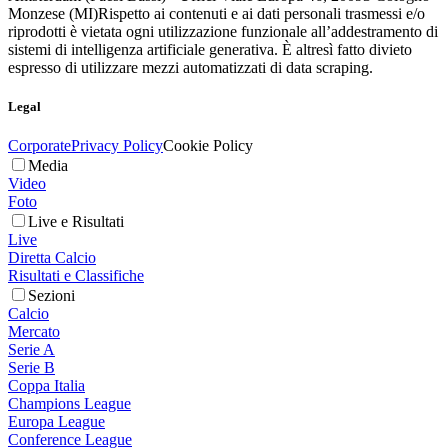
Monzese (MI)
Rispetto ai contenuti e ai dati personali trasmessi e/o
riprodotti è vietata ogni utilizzazione funzionale all’addestramento di
sistemi di intelligenza artificiale generativa. È altresì fatto divieto
espresso di utilizzare mezzi automatizzati di data scraping.
Legal
Corporate
Privacy Policy
Cookie Policy
Media
Video
Foto
Live e Risultati
Live
Diretta Calcio
Risultati e Classifiche
Sezioni
Calcio
Mercato
Serie A
Serie B
Coppa Italia
Champions League
Europa League
Conference League