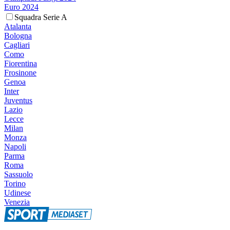
Euro 2024
Squadra Serie A
Atalanta
Bologna
Cagliari
Como
Fiorentina
Frosinone
Genoa
Inter
Juventus
Lazio
Lecce
Milan
Monza
Napoli
Parma
Roma
Sassuolo
Torino
Udinese
Venezia