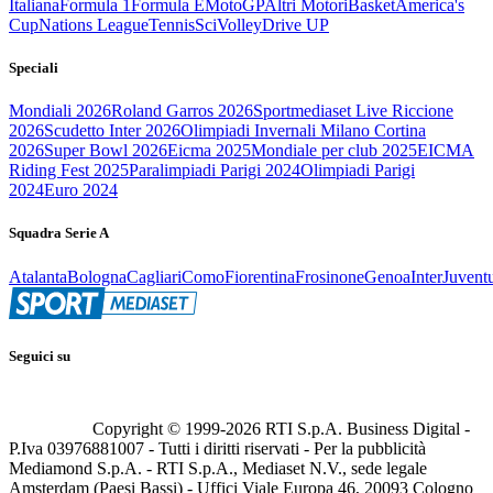
Italiana
Formula 1
Formula E
MotoGP
Altri Motori
Basket
America's
Cup
Nations League
Tennis
Sci
Volley
Drive UP
Speciali
Mondiali 2026
Roland Garros 2026
Sportmediaset Live Riccione
2026
Scudetto Inter 2026
Olimpiadi Invernali Milano Cortina
2026
Super Bowl 2026
Eicma 2025
Mondiale per club 2025
EICMA
Riding Fest 2025
Paralimpiadi Parigi 2024
Olimpiadi Parigi
2024
Euro 2024
Squadra Serie A
Atalanta
Bologna
Cagliari
Como
Fiorentina
Frosinone
Genoa
Inter
Juvent
Seguici su
Copyright © 1999-
2026
RTI S.p.A. Business Digital -
P.Iva 03976881007 - Tutti i diritti riservati - Per la pubblicità
Mediamond S.p.A. - RTI S.p.A., Mediaset N.V., sede legale
Amsterdam (Paesi Bassi) - Uffici Viale Europa 46, 20093 Cologno