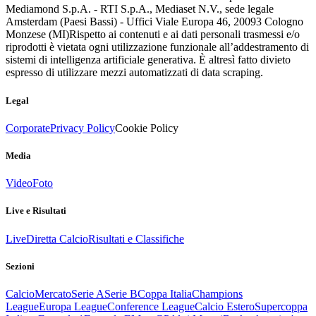
Mediamond S.p.A. - RTI S.p.A., Mediaset N.V., sede legale
Amsterdam (Paesi Bassi) - Uffici Viale Europa 46, 20093 Cologno
Monzese (MI)
Rispetto ai contenuti e ai dati personali trasmessi e/o
riprodotti è vietata ogni utilizzazione funzionale all’addestramento di
sistemi di intelligenza artificiale generativa. È altresì fatto divieto
espresso di utilizzare mezzi automatizzati di data scraping.
Legal
Corporate
Privacy Policy
Cookie Policy
Media
Video
Foto
Live e Risultati
Live
Diretta Calcio
Risultati e Classifiche
Sezioni
Calcio
Mercato
Serie A
Serie B
Coppa Italia
Champions
League
Europa League
Conference League
Calcio Estero
Supercoppa