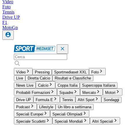
Video
Foto
Tennis
Drive UP
F1
MotoGp
Video
Pressing
Sportmediaset XXL
Foto
Live
Diretta Calcio
Risultati e Classifiche
News Live
Calcio
Coppa Italia
Supercoppa Italiana
Probabili Formazioni
Squadre
Mercato
Motori
Drive UP
Formula E
Tennis
Altri Sport
Sondaggi
Podcast
Lifestyle
Un libro a settimana
Speciali Europei
Speciali Olimpiadi
Speciale Scudetti
Speciali Mondiali
Altri Speciali