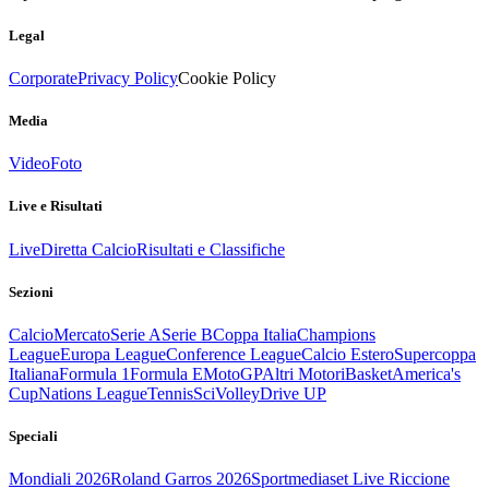
Legal
Corporate
Privacy Policy
Cookie Policy
Media
Video
Foto
Live e Risultati
Live
Diretta Calcio
Risultati e Classifiche
Sezioni
Calcio
Mercato
Serie A
Serie B
Coppa Italia
Champions
League
Europa League
Conference League
Calcio Estero
Supercoppa
Italiana
Formula 1
Formula E
MotoGP
Altri Motori
Basket
America's
Cup
Nations League
Tennis
Sci
Volley
Drive UP
Speciali
Mondiali 2026
Roland Garros 2026
Sportmediaset Live Riccione