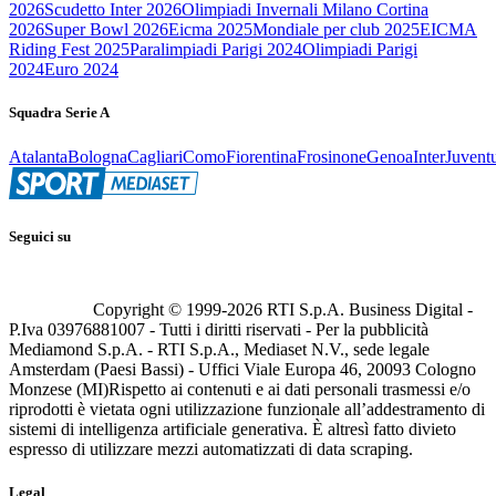
2026
Scudetto Inter 2026
Olimpiadi Invernali Milano Cortina
2026
Super Bowl 2026
Eicma 2025
Mondiale per club 2025
EICMA
Riding Fest 2025
Paralimpiadi Parigi 2024
Olimpiadi Parigi
2024
Euro 2024
Squadra Serie A
Atalanta
Bologna
Cagliari
Como
Fiorentina
Frosinone
Genoa
Inter
Juvent
Seguici su
Copyright © 1999-
2026
RTI S.p.A. Business Digital -
P.Iva 03976881007 - Tutti i diritti riservati - Per la pubblicità
Mediamond S.p.A. - RTI S.p.A., Mediaset N.V., sede legale
Amsterdam (Paesi Bassi) - Uffici Viale Europa 46, 20093 Cologno
Monzese (MI)
Rispetto ai contenuti e ai dati personali trasmessi e/o
riprodotti è vietata ogni utilizzazione funzionale all’addestramento di
sistemi di intelligenza artificiale generativa. È altresì fatto divieto
espresso di utilizzare mezzi automatizzati di data scraping.
Legal