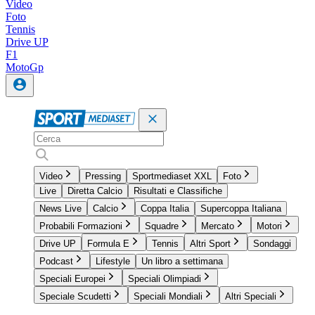
Video
Foto
Tennis
Drive UP
F1
MotoGp
Video
Pressing
Sportmediaset XXL
Foto
Live
Diretta Calcio
Risultati e Classifiche
News Live
Calcio
Coppa Italia
Supercoppa Italiana
Probabili Formazioni
Squadre
Mercato
Motori
Drive UP
Formula E
Tennis
Altri Sport
Sondaggi
Podcast
Lifestyle
Un libro a settimana
Speciali Europei
Speciali Olimpiadi
Speciale Scudetti
Speciali Mondiali
Altri Speciali