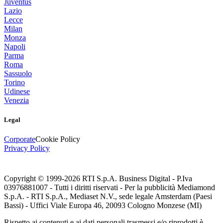
Juventus
Lazio
Lecce
Milan
Monza
Napoli
Parma
Roma
Sassuolo
Torino
Udinese
Venezia
Legal
Corporate
Cookie Policy
Privacy Policy
Copyright © 1999-
2026
RTI S.p.A. Business Digital - P.Iva
03976881007 - Tutti i diritti riservati - Per la pubblicità Mediamond
S.p.A. - RTI S.p.A., Mediaset N.V., sede legale Amsterdam (Paesi
Bassi) - Uffici Viale Europa 46, 20093 Cologno Monzese (MI)
Rispetto ai contenuti e ai dati personali trasmessi e/o riprodotti è