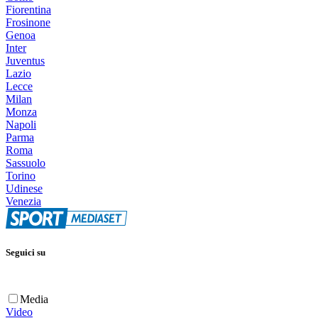
Fiorentina
Frosinone
Genoa
Inter
Juventus
Lazio
Lecce
Milan
Monza
Napoli
Parma
Roma
Sassuolo
Torino
Udinese
Venezia
Seguici su
Media
Video