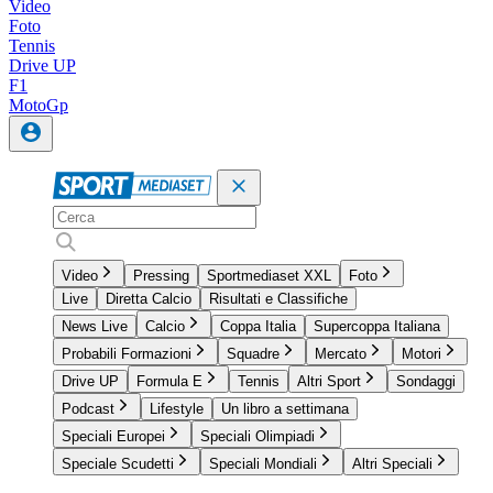
Video
Foto
Tennis
Drive UP
F1
MotoGp
Video
Pressing
Sportmediaset XXL
Foto
Live
Diretta Calcio
Risultati e Classifiche
News Live
Calcio
Coppa Italia
Supercoppa Italiana
Probabili Formazioni
Squadre
Mercato
Motori
Drive UP
Formula E
Tennis
Altri Sport
Sondaggi
Podcast
Lifestyle
Un libro a settimana
Speciali Europei
Speciali Olimpiadi
Speciale Scudetti
Speciali Mondiali
Altri Speciali