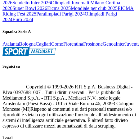
2026
Scudetto Inter 2026
Olimpiadi Invernali Milano Cortina
2026
Super Bowl 2026
Eicma 2025
Mondiale per club 2025
EICMA
Riding Fest 2025
Paralimpiadi Parigi 2024
Olimpiadi Parigi
2024
Euro 2024
Squadra Serie A
Atalanta
Bologna
Cagliari
Como
Fiorentina
Frosinone
Genoa
Inter
Juvent
Seguici su
Copyright © 1999-
2026
RTI S.p.A. Business Digital -
P.Iva 03976881007 - Tutti i diritti riservati - Per la pubblicità
Mediamond S.p.A. - RTI S.p.A., Mediaset N.V., sede legale
Amsterdam (Paesi Bassi) - Uffici Viale Europa 46, 20093 Cologno
Monzese (MI)
Rispetto ai contenuti e ai dati personali trasmessi e/o
riprodotti è vietata ogni utilizzazione funzionale all’addestramento di
sistemi di intelligenza artificiale generativa. È altresì fatto divieto
espresso di utilizzare mezzi automatizzati di data scraping.
Legal