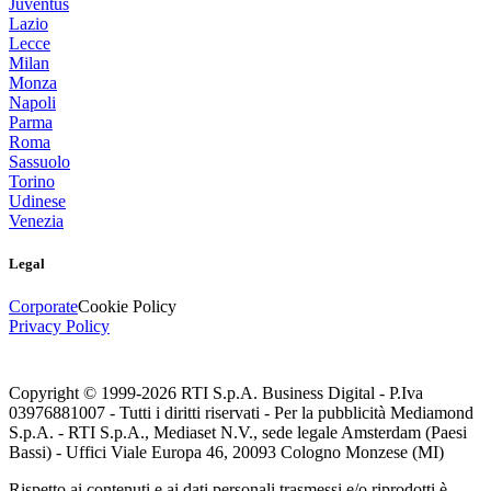
Juventus
Lazio
Lecce
Milan
Monza
Napoli
Parma
Roma
Sassuolo
Torino
Udinese
Venezia
Legal
Corporate
Cookie Policy
Privacy Policy
Copyright © 1999-
2026
RTI S.p.A. Business Digital - P.Iva
03976881007 - Tutti i diritti riservati - Per la pubblicità Mediamond
S.p.A. - RTI S.p.A., Mediaset N.V., sede legale Amsterdam (Paesi
Bassi) - Uffici Viale Europa 46, 20093 Cologno Monzese (MI)
Rispetto ai contenuti e ai dati personali trasmessi e/o riprodotti è