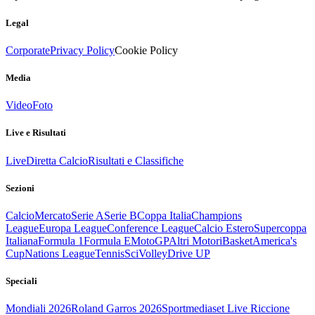
Legal
Corporate
Privacy Policy
Cookie Policy
Media
Video
Foto
Live e Risultati
Live
Diretta Calcio
Risultati e Classifiche
Sezioni
Calcio
Mercato
Serie A
Serie B
Coppa Italia
Champions
League
Europa League
Conference League
Calcio Estero
Supercoppa
Italiana
Formula 1
Formula E
MotoGP
Altri Motori
Basket
America's
Cup
Nations League
Tennis
Sci
Volley
Drive UP
Speciali
Mondiali 2026
Roland Garros 2026
Sportmediaset Live Riccione