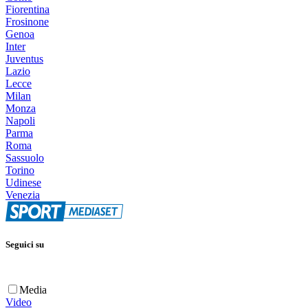
Fiorentina
Frosinone
Genoa
Inter
Juventus
Lazio
Lecce
Milan
Monza
Napoli
Parma
Roma
Sassuolo
Torino
Udinese
Venezia
Seguici su
Media
Video