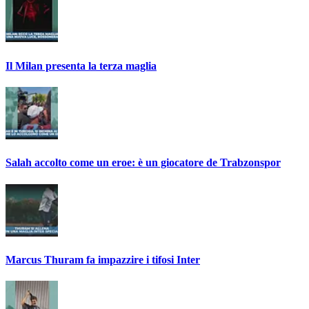
Il Milan presenta la terza maglia
Salah accolto come un eroe: è un giocatore de Trabzonspor
Marcus Thuram fa impazzire i tifosi Inter