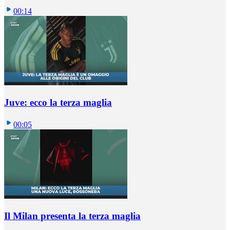
00:14
Juve: ecco la terza maglia
00:05
Il Milan presenta la terza maglia