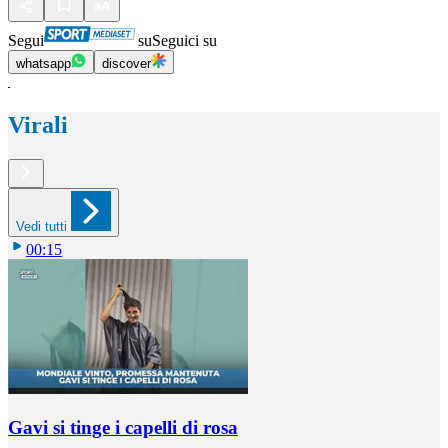
Segui
su
Seguici su
whatsapp
discover
Virali
Vedi tutti
00:15
Gavi si tinge i capelli di rosa