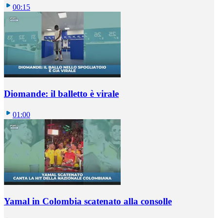
00:15
Diomande: il balletto è virale
01:00
Yamal in Colombia scatenato alla consolle