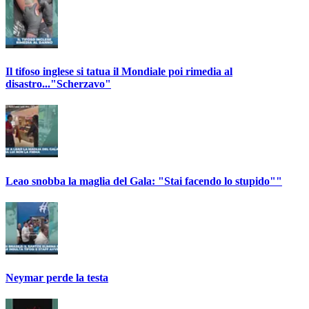
Il tifoso inglese si tatua il Mondiale poi rimedia al
disastro..."Scherzavo"
Leao snobba la maglia del Gala: "Stai facendo lo stupido""
Neymar perde la testa