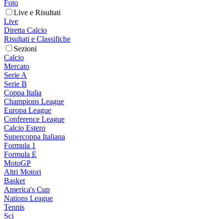
Foto
Live e Risultati
Live
Diretta Calcio
Risultati e Classifiche
Sezioni
Calcio
Mercato
Serie A
Serie B
Coppa Italia
Champions League
Europa League
Conference League
Calcio Estero
Supercoppa Italiana
Formula 1
Formula E
MotoGP
Altri Motori
Basket
America's Cup
Nations League
Tennis
Sci