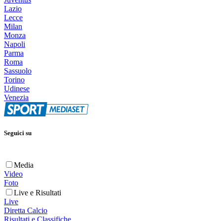
Lazio
Lecce
Milan
Monza
Napoli
Parma
Roma
Sassuolo
Torino
Udinese
Venezia
Seguici su
Media
Video
Foto
Live e Risultati
Live
Diretta Calcio
Risultati e Classifiche