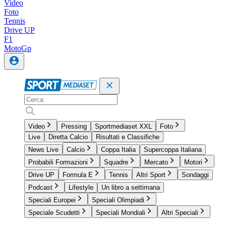
Video
Foto
Tennis
Drive UP
F1
MotoGp
Video
Pressing
Sportmediaset XXL
Foto
Live
Diretta Calcio
Risultati e Classifiche
News Live
Calcio
Coppa Italia
Supercoppa Italiana
Probabili Formazioni
Squadre
Mercato
Motori
Drive UP
Formula E
Tennis
Altri Sport
Sondaggi
Podcast
Lifestyle
Un libro a settimana
Speciali Europei
Speciali Olimpiadi
Speciale Scudetti
Speciali Mondiali
Altri Speciali