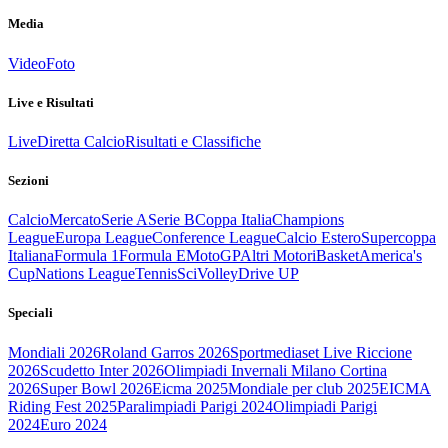
Media
Video
Foto
Live e Risultati
Live
Diretta Calcio
Risultati e Classifiche
Sezioni
Calcio
Mercato
Serie A
Serie B
Coppa Italia
Champions
League
Europa League
Conference League
Calcio Estero
Supercoppa
Italiana
Formula 1
Formula E
MotoGP
Altri Motori
Basket
America's
Cup
Nations League
Tennis
Sci
Volley
Drive UP
Speciali
Mondiali 2026
Roland Garros 2026
Sportmediaset Live Riccione
2026
Scudetto Inter 2026
Olimpiadi Invernali Milano Cortina
2026
Super Bowl 2026
Eicma 2025
Mondiale per club 2025
EICMA
Riding Fest 2025
Paralimpiadi Parigi 2024
Olimpiadi Parigi
2024
Euro 2024