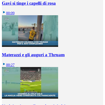
Gavi si tinge i capelli di rosa
00:09
Materazzi e gli auguri a Thruam
00:27