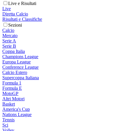
Live e Risultati
Live
Diretta Calcio
Risultati e Classifiche
Sezioni
Calcio
Mercato
Serie A
Serie B
Coppa Italia
Champions League
Europa League
Conference League
Calcio Estero
Supercoppa Italiana
Formula 1
Formula E
MotoGP
Altri Motori
Basket
America's Cup
Nations League
Tennis
Sci
Volley