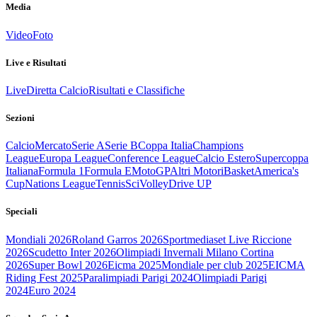
Media
Video
Foto
Live e Risultati
Live
Diretta Calcio
Risultati e Classifiche
Sezioni
Calcio
Mercato
Serie A
Serie B
Coppa Italia
Champions
League
Europa League
Conference League
Calcio Estero
Supercoppa
Italiana
Formula 1
Formula E
MotoGP
Altri Motori
Basket
America's
Cup
Nations League
Tennis
Sci
Volley
Drive UP
Speciali
Mondiali 2026
Roland Garros 2026
Sportmediaset Live Riccione
2026
Scudetto Inter 2026
Olimpiadi Invernali Milano Cortina
2026
Super Bowl 2026
Eicma 2025
Mondiale per club 2025
EICMA
Riding Fest 2025
Paralimpiadi Parigi 2024
Olimpiadi Parigi
2024
Euro 2024