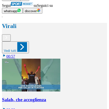
Segui
su
Seguici su
whatsapp
discover
Virali
Vedi tutti
00:57
Salah, che accoglienza