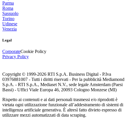
Parma
Roma
Sassuolo
Torino
Udinese
Venezia
Legal
Corporate
Cookie Policy
Privacy Policy
Copyright © 1999-
2026
RTI S.p.A. Business Digital - P.Iva
03976881007 - Tutti i diritti riservati - Per la pubblicità Mediamond
S.p.A. - RTI S.p.A., Mediaset N.V., sede legale Amsterdam (Paesi
Bassi) - Uffici Viale Europa 46, 20093 Cologno Monzese (MI)
Rispetto ai contenuti e ai dati personali trasmessi e/o riprodotti è
vietata ogni utilizzazione funzionale all’addestramento di sistemi di
intelligenza artificiale generativa. È altresì fatto divieto espresso di
utilizzare mezzi automatizzati di data scraping.