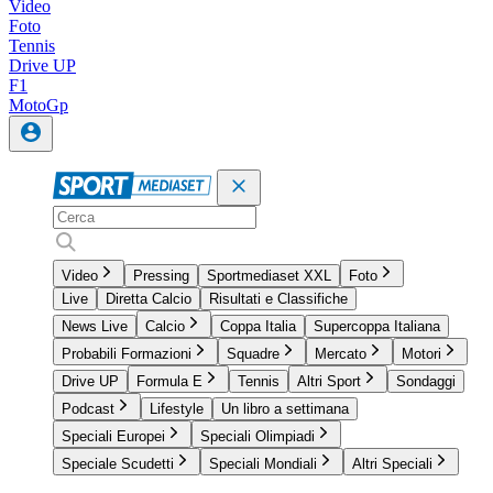
Video
Foto
Tennis
Drive UP
F1
MotoGp
Video
Pressing
Sportmediaset XXL
Foto
Live
Diretta Calcio
Risultati e Classifiche
News Live
Calcio
Coppa Italia
Supercoppa Italiana
Probabili Formazioni
Squadre
Mercato
Motori
Drive UP
Formula E
Tennis
Altri Sport
Sondaggi
Podcast
Lifestyle
Un libro a settimana
Speciali Europei
Speciali Olimpiadi
Speciale Scudetti
Speciali Mondiali
Altri Speciali