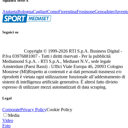
Squadra Serie A
Atalanta
Bologna
Cagliari
Como
Fiorentina
Frosinone
Genoa
Inter
Juvent
Seguici su
Copyright © 1999-
2026
RTI S.p.A. Business Digital -
P.Iva 03976881007 - Tutti i diritti riservati - Per la pubblicità
Mediamond S.p.A. - RTI S.p.A., Mediaset N.V., sede legale
Amsterdam (Paesi Bassi) - Uffici Viale Europa 46, 20093 Cologno
Monzese (MI)
Rispetto ai contenuti e ai dati personali trasmessi e/o
riprodotti è vietata ogni utilizzazione funzionale all’addestramento di
sistemi di intelligenza artificiale generativa. È altresì fatto divieto
espresso di utilizzare mezzi automatizzati di data scraping.
Legal
Corporate
Privacy Policy
Cookie Policy
Media
Video
Foto