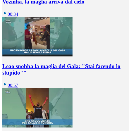
Vozinha, la maglia arriva dal cielo
00:34
Leao snobba la maglia del Gala: "Stai facendo lo
stupido""
00:57