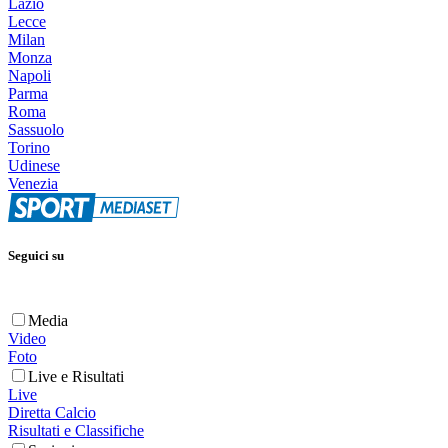
Lazio
Lecce
Milan
Monza
Napoli
Parma
Roma
Sassuolo
Torino
Udinese
Venezia
Seguici su
Media
Video
Foto
Live e Risultati
Live
Diretta Calcio
Risultati e Classifiche