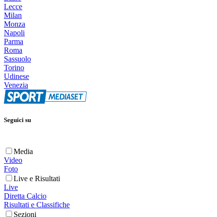
Lecce
Milan
Monza
Napoli
Parma
Roma
Sassuolo
Torino
Udinese
Venezia
Seguici su
Media
Video
Foto
Live e Risultati
Live
Diretta Calcio
Risultati e Classifiche
Sezioni