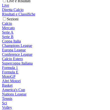
Live e Risultati
Live
Diretta Calcio
Risultati e Classifiche
Sezioni
Calcio
Mercato
Serie A
Serie B
Coppa Italia
Champions League
Europa League
Conference League
Calcio Estero
Supercoppa Italiana
Formula 1
Formula E
MotoGP
Altri Motori
Basket
America's Cup
Nations League
Tennis
Sci
Volley