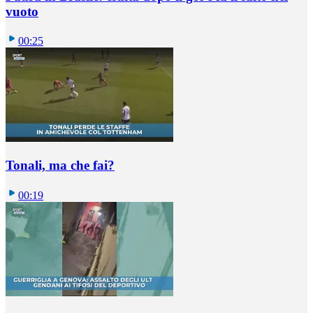
vuoto
00:25
Tonali, ma che fai?
00:19