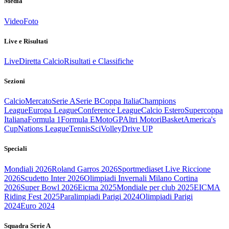
Media
Video
Foto
Live e Risultati
Live
Diretta Calcio
Risultati e Classifiche
Sezioni
Calcio
Mercato
Serie A
Serie B
Coppa Italia
Champions
League
Europa League
Conference League
Calcio Estero
Supercoppa
Italiana
Formula 1
Formula E
MotoGP
Altri Motori
Basket
America's
Cup
Nations League
Tennis
Sci
Volley
Drive UP
Speciali
Mondiali 2026
Roland Garros 2026
Sportmediaset Live Riccione
2026
Scudetto Inter 2026
Olimpiadi Invernali Milano Cortina
2026
Super Bowl 2026
Eicma 2025
Mondiale per club 2025
EICMA
Riding Fest 2025
Paralimpiadi Parigi 2024
Olimpiadi Parigi
2024
Euro 2024
Squadra Serie A