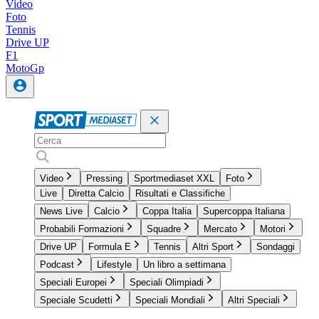
Video
Foto
Tennis
Drive UP
F1
MotoGp
Video
Pressing
Sportmediaset XXL
Foto
Live
Diretta Calcio
Risultati e Classifiche
News Live
Calcio
Coppa Italia
Supercoppa Italiana
Probabili Formazioni
Squadre
Mercato
Motori
Drive UP
Formula E
Tennis
Altri Sport
Sondaggi
Podcast
Lifestyle
Un libro a settimana
Speciali Europei
Speciali Olimpiadi
Speciale Scudetti
Speciali Mondiali
Altri Speciali