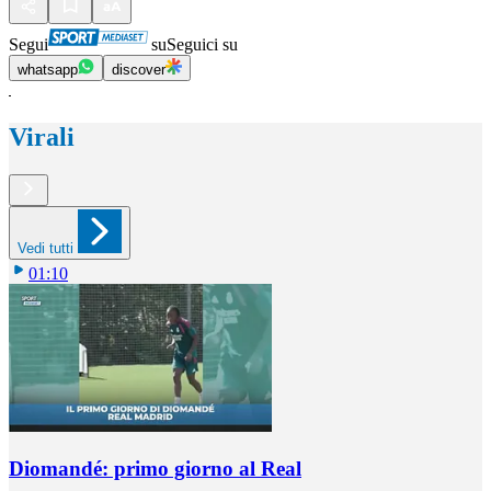
Segui
su
Seguici su
whatsapp
discover
Virali
Vedi tutti
01:10
Diomandé: primo giorno al Real