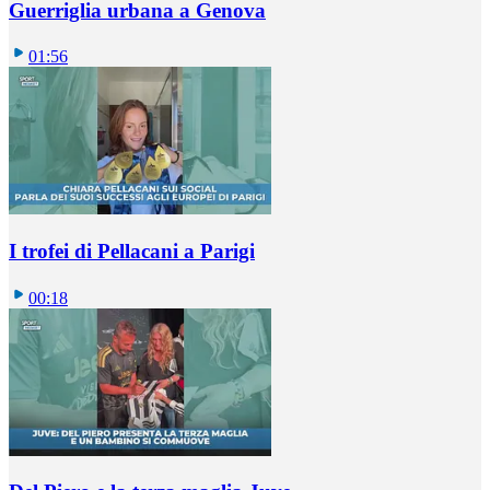
Guerriglia urbana a Genova
01:56
I trofei di Pellacani a Parigi
00:18