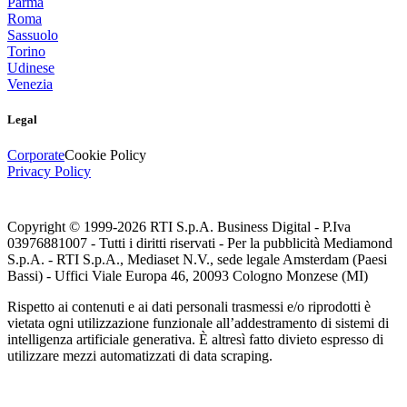
Parma
Roma
Sassuolo
Torino
Udinese
Venezia
Legal
Corporate
Cookie Policy
Privacy Policy
Copyright © 1999-
2026
RTI S.p.A. Business Digital - P.Iva
03976881007 - Tutti i diritti riservati - Per la pubblicità Mediamond
S.p.A. - RTI S.p.A., Mediaset N.V., sede legale Amsterdam (Paesi
Bassi) - Uffici Viale Europa 46, 20093 Cologno Monzese (MI)
Rispetto ai contenuti e ai dati personali trasmessi e/o riprodotti è
vietata ogni utilizzazione funzionale all’addestramento di sistemi di
intelligenza artificiale generativa. È altresì fatto divieto espresso di
utilizzare mezzi automatizzati di data scraping.