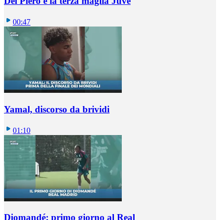
Del Piero e la terza maglia Juve
00:47
Yamal, discorso da brividi
01:10
Diomandé: primo giorno al Real