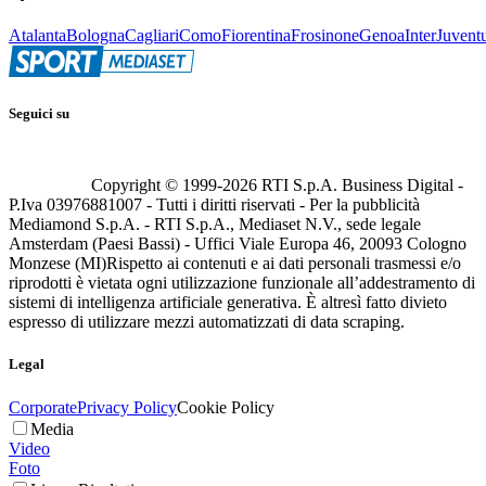
Atalanta
Bologna
Cagliari
Como
Fiorentina
Frosinone
Genoa
Inter
Juvent
Seguici su
Copyright © 1999-
2026
RTI S.p.A. Business Digital -
P.Iva 03976881007 - Tutti i diritti riservati - Per la pubblicità
Mediamond S.p.A. - RTI S.p.A., Mediaset N.V., sede legale
Amsterdam (Paesi Bassi) - Uffici Viale Europa 46, 20093 Cologno
Monzese (MI)
Rispetto ai contenuti e ai dati personali trasmessi e/o
riprodotti è vietata ogni utilizzazione funzionale all’addestramento di
sistemi di intelligenza artificiale generativa. È altresì fatto divieto
espresso di utilizzare mezzi automatizzati di data scraping.
Legal
Corporate
Privacy Policy
Cookie Policy
Media
Video
Foto