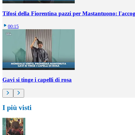
Tifosi della Fiorentina pazzi per Mastantuono: l'accog
00:15
Gavi si tinge i capelli di rosa
I più visti