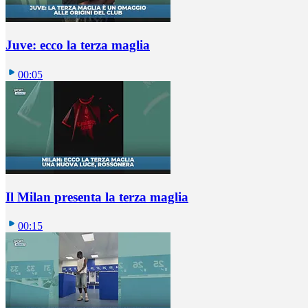
Juve: ecco la terza maglia
00:05
Il Milan presenta la terza maglia
00:15