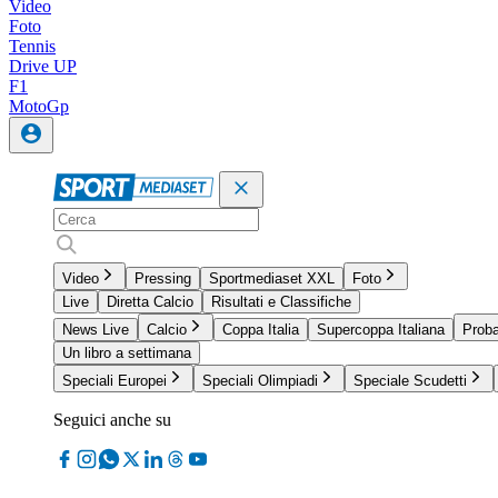
Video
Foto
Tennis
Drive UP
F1
MotoGp
Video
Pressing
Sportmediaset XXL
Foto
Live
Diretta Calcio
Risultati e Classifiche
News Live
Calcio
Coppa Italia
Supercoppa Italiana
Proba
Un libro a settimana
Speciali Europei
Speciali Olimpiadi
Speciale Scudetti
Seguici anche su