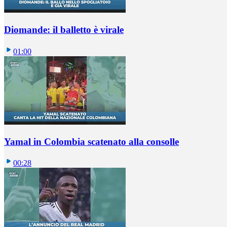
Diomande: il balletto è virale
01:00
Yamal in Colombia scatenato alla consolle
00:28