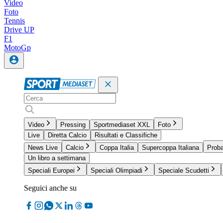
Video
Foto
Tennis
Drive UP
F1
MotoGp
Video
Pressing
Sportmediaset XXL
Foto
Live
Diretta Calcio
Risultati e Classifiche
News Live
Calcio
Coppa Italia
Supercoppa Italiana
Proba
Un libro a settimana
Speciali Europei
Speciali Olimpiadi
Speciale Scudetti
Seguici anche su