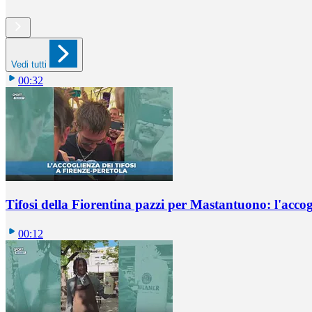
Vedi tutti
00:32
Tifosi della Fiorentina pazzi per Mastantuono: l'accog
00:12