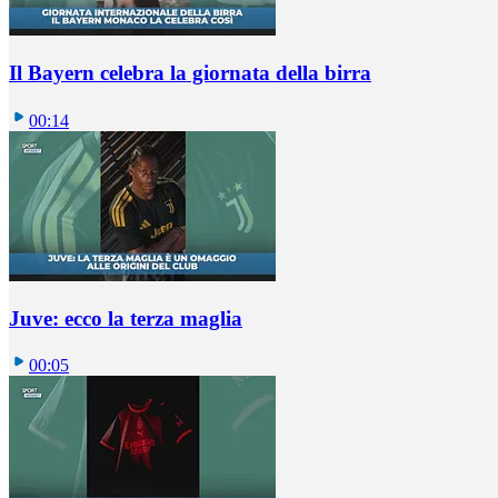
Il Bayern celebra la giornata della birra
00:14
Juve: ecco la terza maglia
00:05