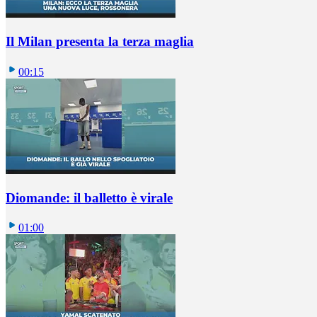
Il Milan presenta la terza maglia
00:15
Diomande: il balletto è virale
01:00