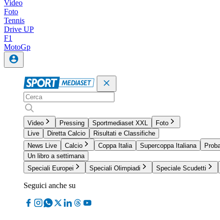
Video
Foto
Tennis
Drive UP
F1
MotoGp
Video
Pressing
Sportmediaset XXL
Foto
Live
Diretta Calcio
Risultati e Classifiche
News Live
Calcio
Coppa Italia
Supercoppa Italiana
Proba
Un libro a settimana
Speciali Europei
Speciali Olimpiadi
Speciale Scudetti
Seguici anche su