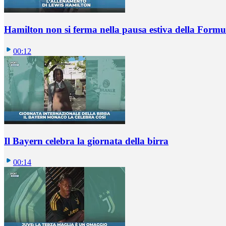
Hamilton non si ferma nella pausa estiva della Formul
00:12
Il Bayern celebra la giornata della birra
00:14