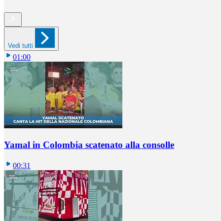
Vedi tutti
01:00
Yamal in Colombia scatenato alla consolle
00:31