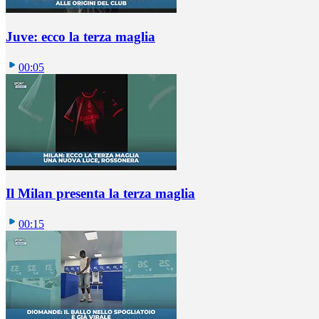
Juve: ecco la terza maglia
00:05
Il Milan presenta la terza maglia
00:15