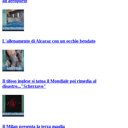
all'aeroporto
L'allenamento di Alcaraz con un occhio bendato
Il tifoso inglese si tatua il Mondiale poi rimedia al
disastro..."Scherzavo"
Il Milan presenta la terza maglia