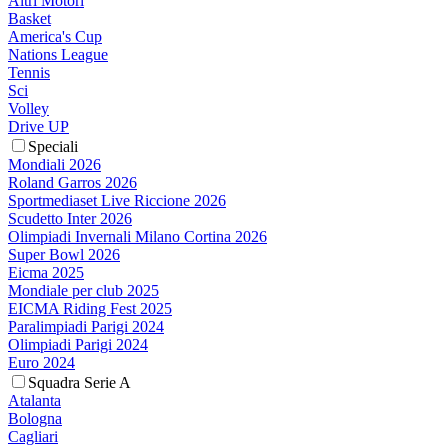
Altri Motori
Basket
America's Cup
Nations League
Tennis
Sci
Volley
Drive UP
Speciali
Mondiali 2026
Roland Garros 2026
Sportmediaset Live Riccione 2026
Scudetto Inter 2026
Olimpiadi Invernali Milano Cortina 2026
Super Bowl 2026
Eicma 2025
Mondiale per club 2025
EICMA Riding Fest 2025
Paralimpiadi Parigi 2024
Olimpiadi Parigi 2024
Euro 2024
Squadra Serie A
Atalanta
Bologna
Cagliari