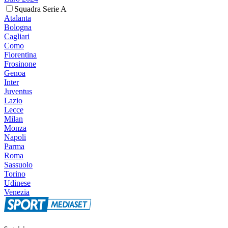
Squadra Serie A
Atalanta
Bologna
Cagliari
Como
Fiorentina
Frosinone
Genoa
Inter
Juventus
Lazio
Lecce
Milan
Monza
Napoli
Parma
Roma
Sassuolo
Torino
Udinese
Venezia