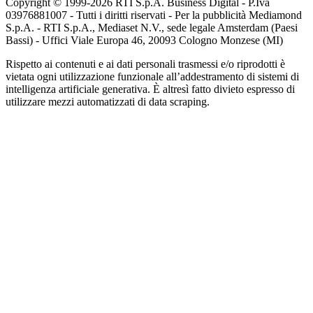
Copyright © 1999-
2026
RTI S.p.A. Business Digital - P.Iva
03976881007 - Tutti i diritti riservati - Per la pubblicità Mediamond
S.p.A. - RTI S.p.A., Mediaset N.V., sede legale Amsterdam (Paesi
Bassi) - Uffici Viale Europa 46, 20093 Cologno Monzese (MI)
Rispetto ai contenuti e ai dati personali trasmessi e/o riprodotti è
vietata ogni utilizzazione funzionale all’addestramento di sistemi di
intelligenza artificiale generativa. È altresì fatto divieto espresso di
utilizzare mezzi automatizzati di data scraping.