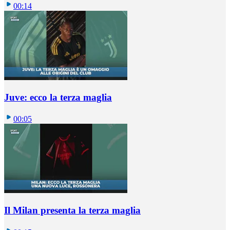
00:14
Juve: ecco la terza maglia
00:05
Il Milan presenta la terza maglia