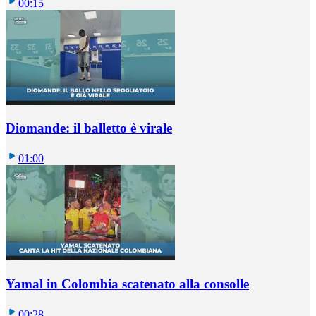
00:15
Diomande: il balletto è virale
01:00
Yamal in Colombia scatenato alla consolle
00:28