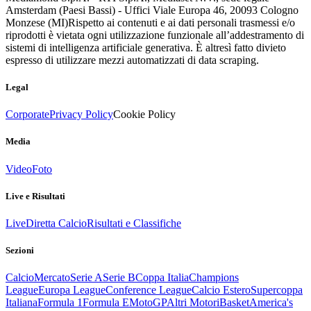
Amsterdam (Paesi Bassi) - Uffici Viale Europa 46, 20093 Cologno
Monzese (MI)
Rispetto ai contenuti e ai dati personali trasmessi e/o
riprodotti è vietata ogni utilizzazione funzionale all’addestramento di
sistemi di intelligenza artificiale generativa. È altresì fatto divieto
espresso di utilizzare mezzi automatizzati di data scraping.
Legal
Corporate
Privacy Policy
Cookie Policy
Media
Video
Foto
Live e Risultati
Live
Diretta Calcio
Risultati e Classifiche
Sezioni
Calcio
Mercato
Serie A
Serie B
Coppa Italia
Champions
League
Europa League
Conference League
Calcio Estero
Supercoppa
Italiana
Formula 1
Formula E
MotoGP
Altri Motori
Basket
America's