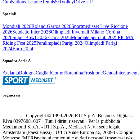
Cup
Nations League
Tennis
Sci
Volley
Drive UP
Speciali
Mondiali 2026
Roland Garros 2026
Sportmediaset Live Riccione
2026
Scudetto Inter 2026
Olimpiadi Invernali Milano Cortina
2026
Super Bowl 2026
Eicma 2025
Mondiale per club 2025
EICMA
Riding Fest 2025
Paralimpiadi Parigi 2024
Olimpiadi Parigi
2024
Euro 2024
Squadra Serie A
Atalanta
Bologna
Cagliari
Como
Fiorentina
Frosinone
Genoa
Inter
Juvent
Seguici su
Copyright © 1999-
2026
RTI S.p.A. Business Digital -
P.Iva 03976881007 - Tutti i diritti riservati - Per la pubblicità
Mediamond S.p.A. - RTI S.p.A., Mediaset N.V., sede legale
Amsterdam (Paesi Bassi) - Uffici Viale Europa 46, 20093 Cologno
Monzese (MI)
Rispetto ai contenuti e ai dati personali trasmessi e/o