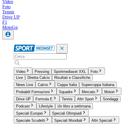
Video
Foto
Tennis
Drive UP
F1
MotoGp
Video
Pressing
Sportmediaset XXL
Foto
Live
Diretta Calcio
Risultati e Classifiche
News Live
Calcio
Coppa Italia
Supercoppa Italiana
Probabili Formazioni
Squadre
Mercato
Motori
Drive UP
Formula E
Tennis
Altri Sport
Sondaggi
Podcast
Lifestyle
Un libro a settimana
Speciali Europei
Speciali Olimpiadi
Speciale Scudetti
Speciali Mondiali
Altri Speciali