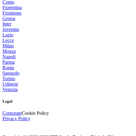
Como
Fiorentina
Frosinone
Genoa
Inter
Juventus
Lazio
Lecce
Milan
Monza
Napoli
Parma
Roma
Sassuolo
Torino
Udinese
Venezia
Legal
Corporate
Cookie Policy
Privacy Policy