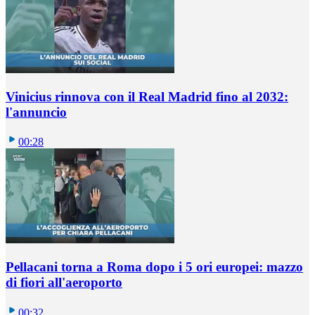
Vinicius rinnova con il Real Madrid fino al 2032:
l'annuncio
00:28
Pellacani torna a Roma dopo i 5 ori europei: mazzo
di fiori all'aeroporto
00:32