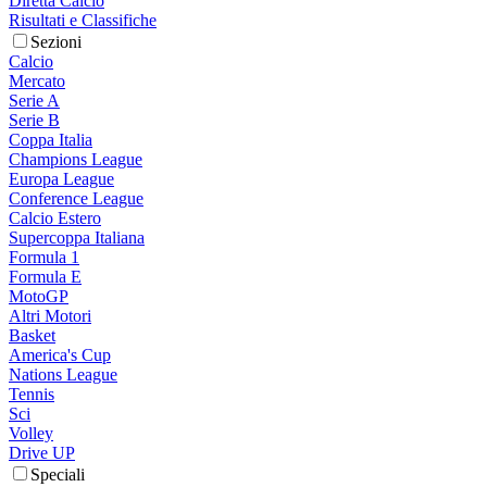
Diretta Calcio
Risultati e Classifiche
Sezioni
Calcio
Mercato
Serie A
Serie B
Coppa Italia
Champions League
Europa League
Conference League
Calcio Estero
Supercoppa Italiana
Formula 1
Formula E
MotoGP
Altri Motori
Basket
America's Cup
Nations League
Tennis
Sci
Volley
Drive UP
Speciali