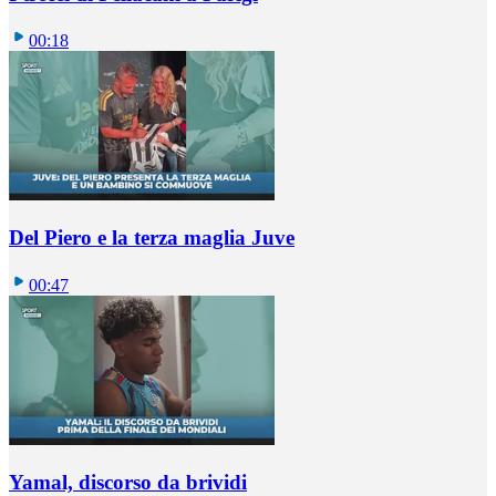
00:18
Del Piero e la terza maglia Juve
00:47
Yamal, discorso da brividi