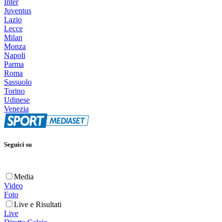
Inter
Juventus
Lazio
Lecce
Milan
Monza
Napoli
Parma
Roma
Sassuolo
Torino
Udinese
Venezia
Seguici su
Media
Video
Foto
Live e Risultati
Live