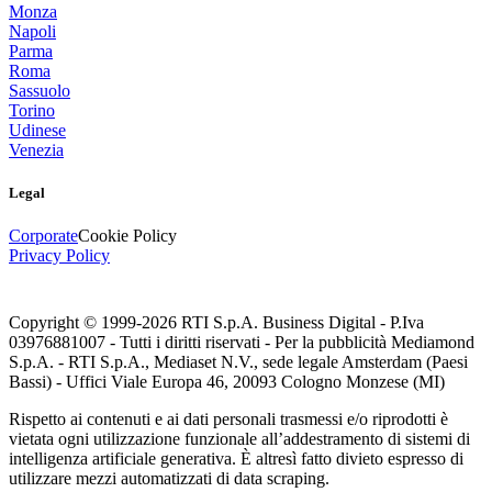
Monza
Napoli
Parma
Roma
Sassuolo
Torino
Udinese
Venezia
Legal
Corporate
Cookie Policy
Privacy Policy
Copyright © 1999-
2026
RTI S.p.A. Business Digital - P.Iva
03976881007 - Tutti i diritti riservati - Per la pubblicità Mediamond
S.p.A. - RTI S.p.A., Mediaset N.V., sede legale Amsterdam (Paesi
Bassi) - Uffici Viale Europa 46, 20093 Cologno Monzese (MI)
Rispetto ai contenuti e ai dati personali trasmessi e/o riprodotti è
vietata ogni utilizzazione funzionale all’addestramento di sistemi di
intelligenza artificiale generativa. È altresì fatto divieto espresso di
utilizzare mezzi automatizzati di data scraping.