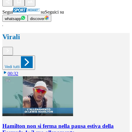
Segui
su
Seguici su
whatsapp
discover
Virali
Vedi tutti
00:32
Hamilton non si ferma nella pausa estiva della