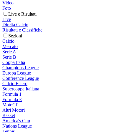
Video
Foto
Live e Risultati
Live
Diretta Calcio
Risultati e Classifiche
Sezioni
Calcio
Mercato
Serie A
Serie B
Coppa Italia
Champions League
Europa League
Conference League
Calcio Estero
Supercoppa Italiana
Formula 1
Formula E
MotoGP
Altri Motori
Basket
America's Cup
Nations League
Tennis