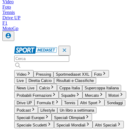
Video
Foto
Tennis
Drive UP
F1
MotoGp
Video
Pressing
Sportmediaset XXL
Foto
Live
Diretta Calcio
Risultati e Classifiche
News Live
Calcio
Coppa Italia
Supercoppa Italiana
Probabili Formazioni
Squadre
Mercato
Motori
Drive UP
Formula E
Tennis
Altri Sport
Sondaggi
Podcast
Lifestyle
Un libro a settimana
Speciali Europei
Speciali Olimpiadi
Speciale Scudetti
Speciali Mondiali
Altri Speciali