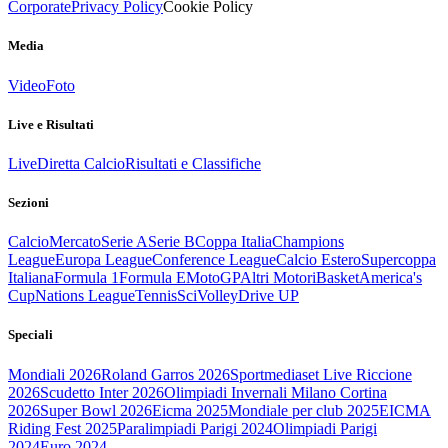
Corporate
Privacy Policy
Cookie Policy
Media
Video
Foto
Live e Risultati
Live
Diretta Calcio
Risultati e Classifiche
Sezioni
Calcio
Mercato
Serie A
Serie B
Coppa Italia
Champions
League
Europa League
Conference League
Calcio Estero
Supercoppa
Italiana
Formula 1
Formula E
MotoGP
Altri Motori
Basket
America's
Cup
Nations League
Tennis
Sci
Volley
Drive UP
Speciali
Mondiali 2026
Roland Garros 2026
Sportmediaset Live Riccione
2026
Scudetto Inter 2026
Olimpiadi Invernali Milano Cortina
2026
Super Bowl 2026
Eicma 2025
Mondiale per club 2025
EICMA
Riding Fest 2025
Paralimpiadi Parigi 2024
Olimpiadi Parigi
2024
Euro 2024