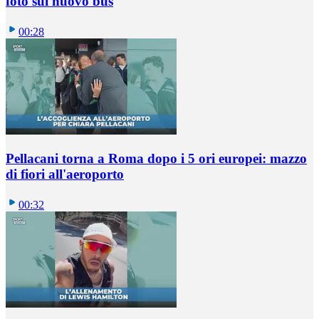
foto sul nuovo bus
00:28
Pellacani torna a Roma dopo i 5 ori europei: mazzo
di fiori all'aeroporto
00:32