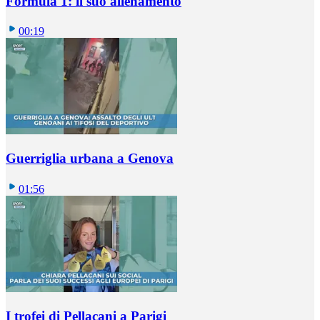
Formula 1: il suo allenamento
00:19
Guerriglia urbana a Genova
01:56
I trofei di Pellacani a Parigi