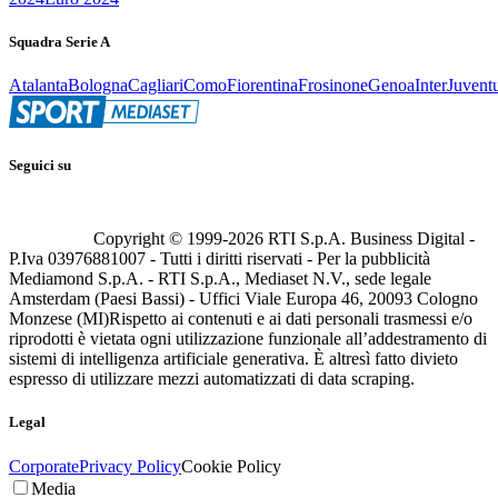
Squadra Serie A
Atalanta
Bologna
Cagliari
Como
Fiorentina
Frosinone
Genoa
Inter
Juvent
Seguici su
Copyright © 1999-
2026
RTI S.p.A. Business Digital -
P.Iva 03976881007 - Tutti i diritti riservati - Per la pubblicità
Mediamond S.p.A. - RTI S.p.A., Mediaset N.V., sede legale
Amsterdam (Paesi Bassi) - Uffici Viale Europa 46, 20093 Cologno
Monzese (MI)
Rispetto ai contenuti e ai dati personali trasmessi e/o
riprodotti è vietata ogni utilizzazione funzionale all’addestramento di
sistemi di intelligenza artificiale generativa. È altresì fatto divieto
espresso di utilizzare mezzi automatizzati di data scraping.
Legal
Corporate
Privacy Policy
Cookie Policy
Media